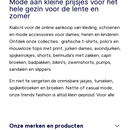
Mode aan kleine prijsjes voor het
hele gezin voor de lente en
zomer
Kiabi.nl voor de online aankoop van kleding, schoenen
en mode accessoires voor dames, heren en kinderen.
Ontdek onze collecties : grafische t-shirts, polo's en
mouwloze tops met print, jurken dames, avondjurken,
spijkerrokjes, shorts, bermuda's met zakken, capri
broeken, badpakken, bikini's, zwemshorts, pumps,
sandalen en slippers.
En niet te vergeten de onmisbare jasjes, tunieken,
spijkerbroeken en broeken. Nette of casual mode,
onze trendy fashion is altijd klein geprijsd. Voor alle
moeders is er een grote selectie aan kleertjes en
schoentjes voor baby's. We hebben ook een collectie
elegante en comfortabele positiekleding. Ontdek
onze afdeling grote maten mode voor dames (jurken,
Onze merken en producten
tops, tunieken, lingerie) en heren (t-shirts,