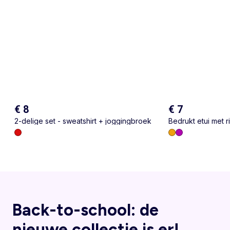
€ 8
€ 7
2-delige set - sweatshirt + joggingbroek
Bedrukt etui met ri
Back-to-school: de
nieuwe collectie is er!