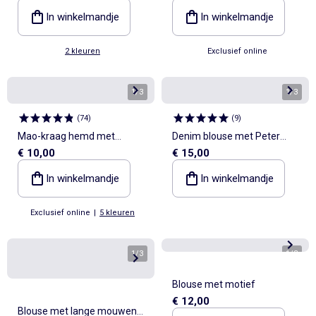
In winkelmandje
In winkelmandje
2 kleuren
Exclusief online
1
/
3
1
/
3
(
74
)
(
9
)
Mao-kraag hemd met
Denim blouse met Peter
€ 10,00
€ 15,00
oprolbare mouwen
Pan-kraag
In winkelmandje
In winkelmandje
Exclusief online
|
5 kleuren
1
/
3
1
/
3
Blouse met motief
€ 12,00
Blouse met lange mouwen