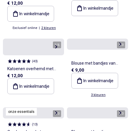
€ 12,00
katoengaas
In winkelmandje
In winkelmandje
Exclusief online
|
2 kleuren
1
/
6
1
/
3
(
43
)
Blouse met bandjes van
Katoenen overhemd met
€ 9,00
dobby
€ 12,00
afneembare vlinderdas
In winkelmandje
In winkelmandje
3 kleuren
onze essentials
1
/
3
1
/
3
(
13
)