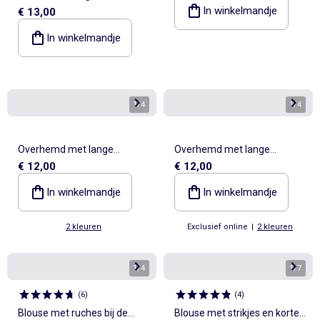
In winkelmandje
€ 13,00
van katoenen gaasstof met
ruches
In winkelmandje
1
/
4
1
/
4
Overhemd met lange
Overhemd met lange
€ 12,00
€ 12,00
mouwen van ribfluweel
mouwen van ribfluweel
In winkelmandje
In winkelmandje
2 kleuren
Exclusief online
|
2 kleuren
1
/
4
1
/
7
(
6
)
(
4
)
Blouse met ruches bij de
Blouse met strikjes en korte