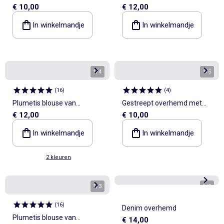
€ 10,00
€ 12,00
armgaten
mouwen
In winkelmandje
In winkelmandje
1
/
4
1
/
5
(
16
)
(
4
)
Plumetis blouse van
Gestreept overhemd met
€ 12,00
€ 10,00
katoengaas
lange mouwen
In winkelmandje
In winkelmandje
2 kleuren
1
/
3
1
/
3
(
16
)
Denim overhemd
Plumetis blouse van
€ 14,00