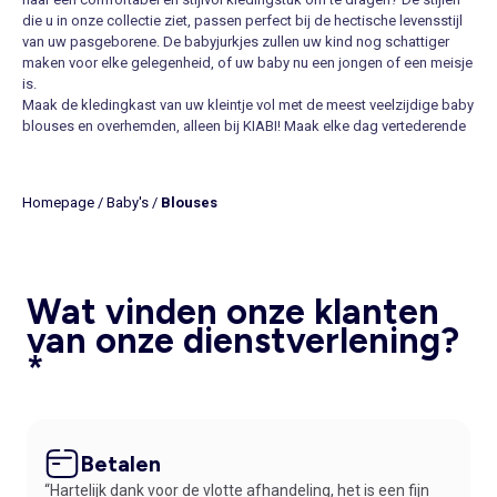
die u in onze collectie ziet, passen perfect bij de hectische levensstijl
van uw pasgeborene. De babyjurkjes zullen uw kind nog schattiger
maken voor elke gelegenheid, of uw baby nu een jongen of een meisje
is.
Maak de kledingkast van uw kleintje vol met de meest veelzijdige baby
blouses en overhemden, alleen bij KIABI! Maak elke dag vertederende
combinaties met de blouses voor baby’s met strikjes, ruches of
knoopjes. De Kiabi baby overhemdjes zijn een absolute must-have in
de kledingkast van uw kleintje, ook verkrijgbaar met streepjes, ruitjes
Homepage
/
Baby's
/
Blouses
of leuke prints.
BABY BLOUSES EN OVERHEMDEN DIE U NIET MOOGT MISSEN
Kies overhemden voor jongens baby’s met streepjes, korte of lange
mouwen, stippen, grove of fijne ruitjes voor elk moment van het jaar of
Wat vinden onze klanten
speciale gelegenheden. Stoffen als biologisch katoen, linnen of flanel
respecteren hun tere babyhuidje terwijl ze de wereld ontdekken.
van onze dienstverlening?
Ontdek blouses voor baby meisjes met borduursels, schattige
*
kraagjes of originele prints, die er niet alleen fantastisch uitzien, maar
ook nog eens comfortabel zitten en hun bewegingsvrijheid dus niet
beperkt.
VOORBEELDEN VOOR DE BLOUSES EN OVERHEMDEN VAN UW
Betalen
KLEINTJE
Ontdek hier drie prachtige combinaties:
“Hartelijk dank voor de vlotte afhandeling, het is een fijn