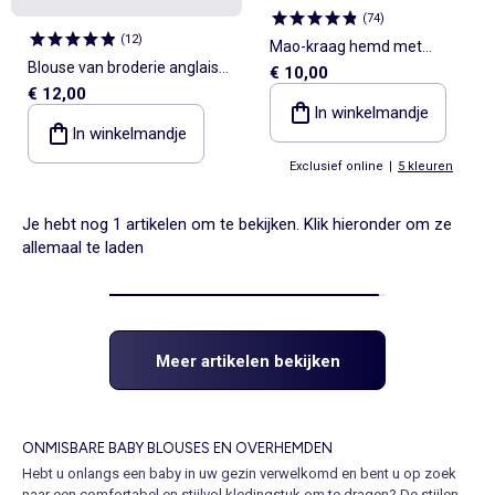
(
74
)
(
12
)
Mao-kraag hemd met
Blouse van broderie anglaise
€ 10,00
oprolbare mouwen
€ 12,00
met korte mouwen
In winkelmandje
In winkelmandje
Exclusief online
|
5 kleuren
Je hebt nog 1 artikelen om te bekijken. Klik hieronder om ze
allemaal te laden
Meer artikelen bekijken
ONMISBARE BABY BLOUSES EN OVERHEMDEN
Hebt u onlangs een baby in uw gezin verwelkomd en bent u op zoek
naar een comfortabel en stijlvol kledingstuk om te dragen? De stijlen