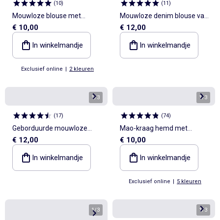
(
10
)
(
11
)
Mouwloze blouse met
Mouwloze denim blouse van
€ 10,00
€ 12,00
ruches en strikken
katoen
In winkelmandje
In winkelmandje
Exclusief online
|
2 kleuren
1
/
3
1
/
3
(
17
)
(
74
)
Geborduurde mouwloze
Mao-kraag hemd met
€ 12,00
€ 10,00
blouse
oprolbare mouwen
In winkelmandje
In winkelmandje
Exclusief online
|
5 kleuren
1
/
3
1
/
3