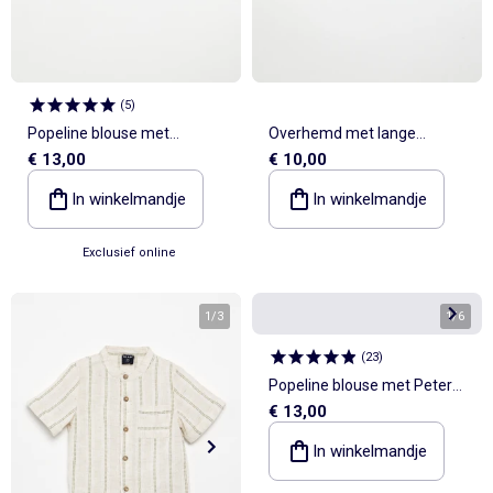
(
5
)
Popeline blouse met
Overhemd met lange
€ 13,00
€ 10,00
borduursels
mouwen van ribfluweel
In winkelmandje
In winkelmandje
Exclusief online
1
/
3
1
/
6
(
23
)
Popeline blouse met Peter
€ 13,00
Pan-kraag
In winkelmandje