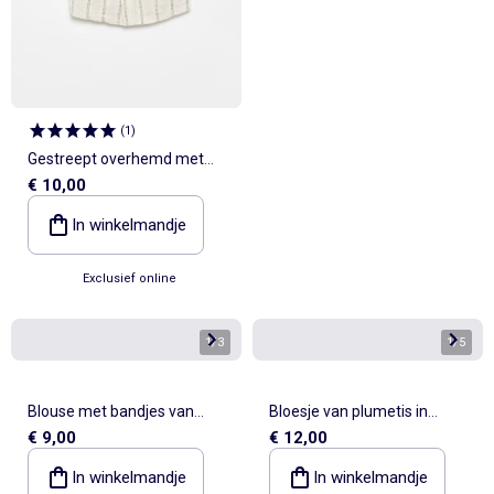
(
1
)
Gestreept overhemd met
€ 10,00
korte mouwen
In winkelmandje
Exclusief online
1
/
3
1
/
5
Blouse met bandjes van
Bloesje van plumetis in
€ 9,00
€ 12,00
dobby
luchtig katoen
In winkelmandje
In winkelmandje