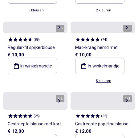
3 kleuren
2 kleuren
1
/
6
1
/
3
(
88
)
(
74
)
Regular-fit spijkerblouse
Mao-kraag hemd met
€ 10,00
€ 10,00
oprolbare mouwen
In winkelmandje
In winkelmandje
5 kleuren
1
/
6
1
/
3
(
25
)
(
22
)
Gestreepte blouse met korte
Gestreepte popeline blouse
€ 12,00
€ 12,00
mouwen en gerimpelde
met Peter Pan-kraag