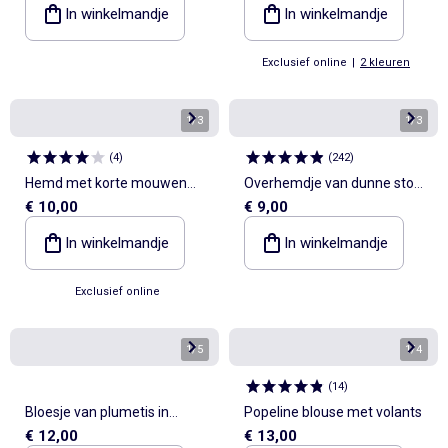
onderkant
In winkelmandje
In winkelmandje
Exclusief online
|
2 kleuren
1
/
3
1
/
3
(
4
)
(
242
)
Hemd met korte mouwen
Overhemdje van dunne stof
€ 10,00
€ 9,00
van seersucker
met maokraag
In winkelmandje
In winkelmandje
Exclusief online
1
/
5
1
/
4
(
14
)
Bloesje van plumetis in
Popeline blouse met volants
€ 12,00
€ 13,00
luchtig katoen