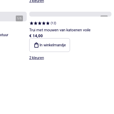
3 kleuren
1
/
5
1
/
3
(
12
)
Trui met mouwen van katoenen voile
xtuur
€ 14,00
In winkelmandje
2 kleuren