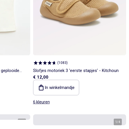
(
1083
)
, geplooide
Slofjes motoriek 3 'eerste stapjes' - Kitchoun
€ 12,00
In winkelmandje
6 kleuren
1
/
3
1
/
4