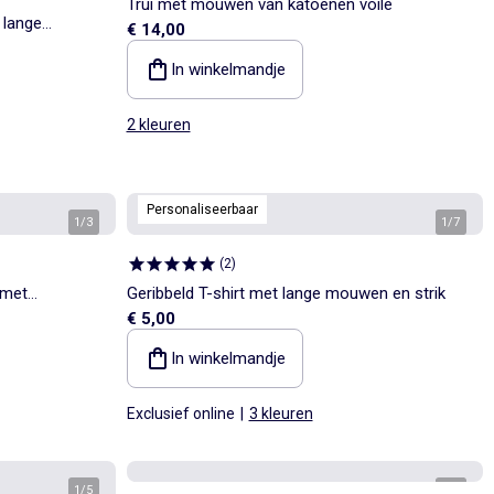
Trui met mouwen van katoenen voile
 lange
€ 14,00
In winkelmandje
2 kleuren
Personaliseerbaar
1
/
3
1
/
7
(
2
)
 met
Geribbeld T-shirt met lange mouwen en strik
€ 5,00
In winkelmandje
Exclusief online
|
3 kleuren
1
/
5
1
/
4