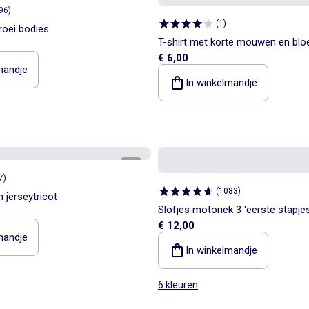
96
)
(
1
)
roei bodies
T-shirt met korte mouwen en bl
€ 6,00
schouder
mandje
In winkelmandje
1
/
2
7
)
(
1083
)
n jerseytricot
Slofjes motoriek 3 'eerste stapje
€ 12,00
mandje
In winkelmandje
6 kleuren