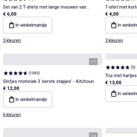
Set van 2 T-shirts met lange mouwen van
T-shirt met kor
€ 6,00
€ 4,00
katoenen jerseytricot
In winkelmandje
In winkel
3 kleuren
3 kleuren
1
/
7
(
5
)
(
1083
)
Trui met hartje
Slofjes motoriek 3 'eerste stapjes' - Kitchoun
€ 13,00
€ 12,00
In winkel
In winkelmandje
6 kleuren
1
/
6