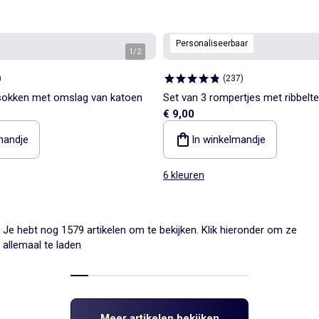
Personaliseerbaar
1
/
2
)
(
237
)
 sokken met omslag van katoen
Set van 3 rompertjes met ribbelte
€ 9,00
mandje
In winkelmandje
6 kleuren
Je hebt nog 1579 artikelen om te bekijken. Klik hieronder om ze
allemaal te laden
Meer artikelen bekijken