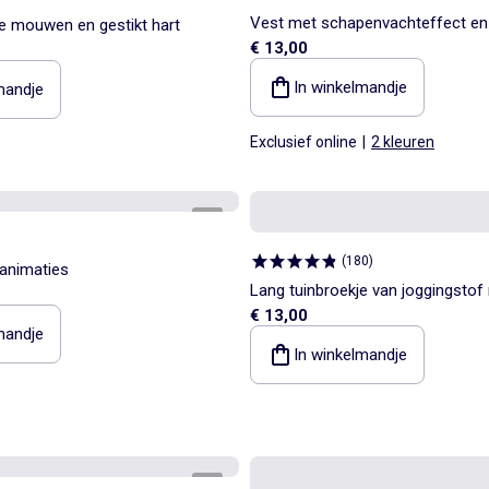
Vest met schapenvachteffect en
te mouwen en gestikt hart
€ 13,00
mouwen
In winkelmandje
mandje
Exclusief online
|
2 kleuren
1
/
3
(
180
)
sanimaties
Lang tuinbroekje van joggingstof
€ 13,00
verstelbare schouderbandjes
mandje
In winkelmandje
1
/
4