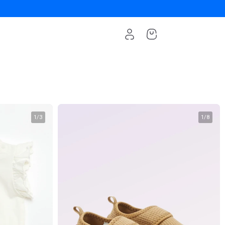
1
/
3
1
/
8