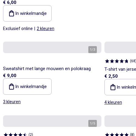
€ 6,00
In winkelmandje
Exclusief online
|
2 kleuren
1
/
3
(
68
Sweatshirt met lange mouwen en polokraag
T-shirt van jer
€ 9,00
€ 2,50
In winkelmandje
In winkel
3 kleuren
4 kleuren
1
/
5
(
2
)
(
8
)