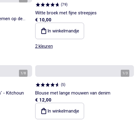
(
79
)
Witte broek met fijne streepjes
oemen op de
€ 10,00
In winkelmandje
2 kleuren
1
/
8
1
/
3
(
5
)
s' - Kitchoun
Blouse met lange mouwen van denim
€ 12,00
In winkelmandje