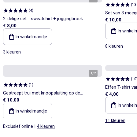
(
13
(
4
)
Set van 3 meeg
2-delige set - sweatshirt + joggingbroek
€ 10,00
€ 8,00
In winkel
In winkelmandje
8 kleuren
3 kleuren
1
/
2
(
10
(
1
)
Effen T-shirt va
Gestreept trui met knoopsluiting op de
€ 4,00
€ 10,00
schouder
In winkel
In winkelmandje
11 kleuren
Exclusief online
|
4 kleuren