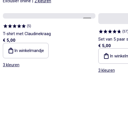
Exclusief online
|
2 kleuren
1
/
3
(
5
)
(
57
T-shirt met Claudinekraag
Set van 5 paar
€ 5,00
€ 5,00
In winkelmandje
In winkel
3 kleuren
3 kleuren