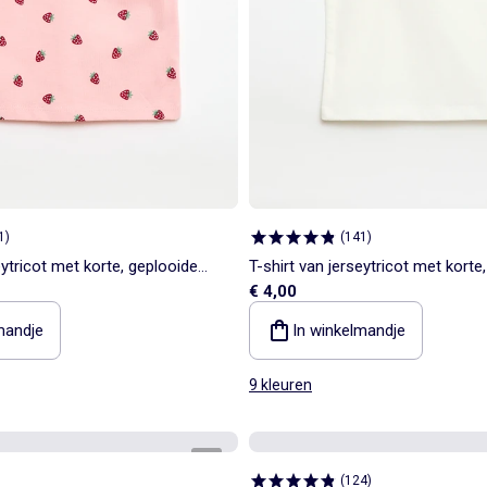
1
)
(
141
)
eytricot met korte, geplooide
T-shirt van jerseytricot met korte
€ 4,00
mouwen
mandje
In winkelmandje
9 kleuren
1
/
4
(
124
)