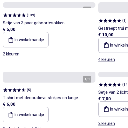
1
/
2
(
139
)
(
1
)
Setje van 3 paar geboortesokken
Gestreept trui 
€ 5,00
€ 10,00
schouder
In winkelmandje
In winkel
2 kleuren
4 kleuren
1
/
3
(
14
(
5
)
Setje van 2 licht
T-shirt met decoratieve strikjes en lange
€ 7,00
€ 6,00
mouwen
In winkel
In winkelmandje
2 kleuren