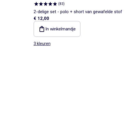
(
83
)
2-delige set - polo + short van gewafelde stof
€ 12,00
In winkelmandje
3 kleuren