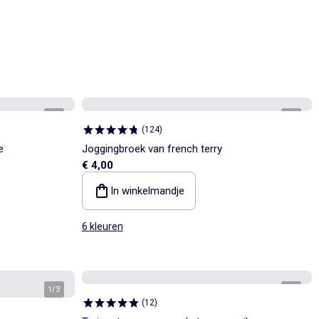
1
/
3
1
/
3
(
124
)
e
Joggingbroek van french terry
€ 4,00
In winkelmandje
6 kleuren
1
/
3
1
/
3
(
12
)