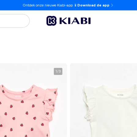
Ontdek onze nieuwe Kiabi-app 📱
Download de app
1
/
3