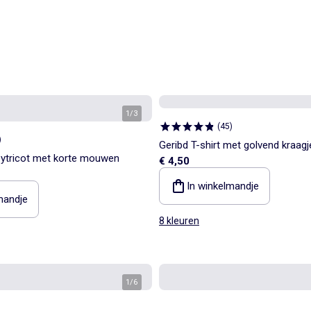
1
/
3
(
45
)
)
Geribd T-shirt met golvend kraagj
seytricot met korte mouwen
€ 4,50
In winkelmandje
mandje
8 kleuren
1
/
6