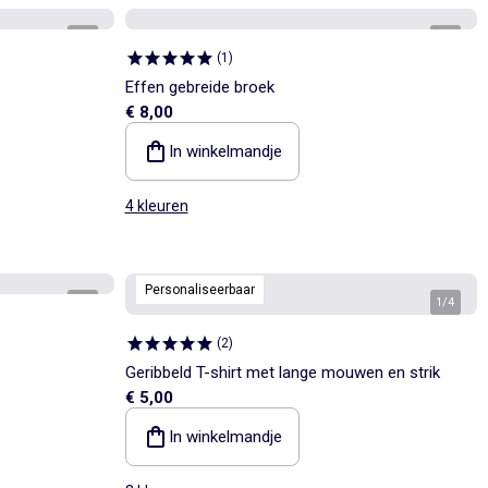
1
/
1
1
/
4
(
1
)
Effen gebreide broek
€ 8,00
In winkelmandje
4 kleuren
Personaliseerbaar
1
/
1
1
/
4
(
2
)
Geribbeld T-shirt met lange mouwen en strik
€ 5,00
In winkelmandje