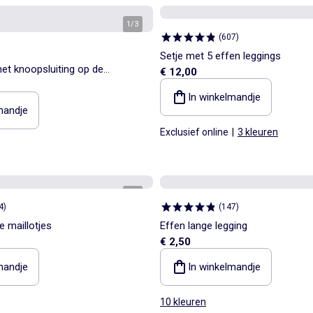
1
/
3
(
607
)
Setje met 5 effen leggings
met knoopsluiting op de
€ 12,00
In winkelmandje
mandje
Exclusief online
|
3 kleuren
1
/
4
4
)
(
147
)
e maillotjes
Effen lange legging
€ 2,50
mandje
In winkelmandje
10 kleuren