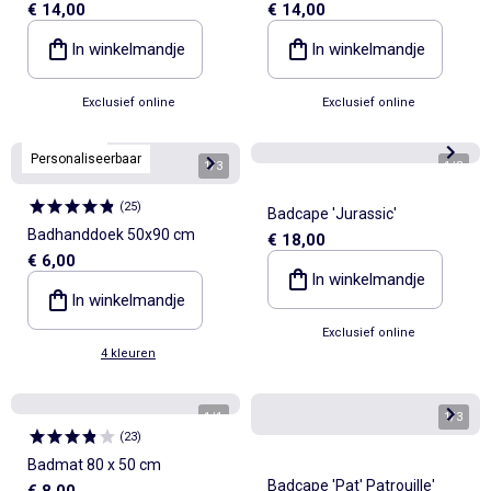
€ 14,00
€ 14,00
Marseille'
In winkelmandje
In winkelmandje
Exclusief online
Exclusief online
Kiabi Home
Personaliseerbaar
1
/
3
1
/
3
(
25
)
Badcape 'Jurassic'
Badhanddoek 50x90 cm
€ 18,00
€ 6,00
In winkelmandje
In winkelmandje
Exclusief online
4 kleuren
1
/
1
1
/
3
(
23
)
Badmat 80 x 50 cm
Badcape 'Pat' Patrouille'
€ 8,00