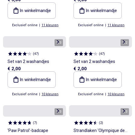
In winkelmandje
In winkelmandje
Exclusief online
|
11 kleuren
Exclusief online
|
11 kleuren
1
/
3
1
/
2
(
47
)
(
47
)
Set van 2 washandjes
Set van 2 washandjes
€ 2,00
€ 2,00
In winkelmandje
In winkelmandje
Exclusief online
|
10 kleuren
Exclusief online
|
10 kleuren
1
/
3
1
/
3
(
7
)
(
2
)
'Paw Patrol'-badcape
Strandlaken 'Olympique de