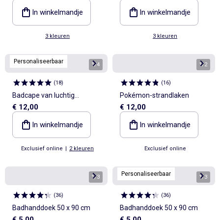
In winkelmandje
In winkelmandje
3 kleuren
3 kleuren
Personaliseerbaar
1
/
4
1
/
2
(
18
)
(
16
)
Badcape van luchtig
Pokémon-strandlaken
€ 12,00
€ 12,00
geweven katoen
In winkelmandje
In winkelmandje
Exclusief online
|
2 kleuren
Exclusief online
Personaliseerbaar
1
/
3
1
/
3
(
36
)
(
36
)
Badhanddoek 50 x 90 cm
Badhanddoek 50 x 90 cm
€ 5,00
€ 5,00