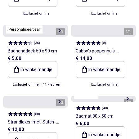
Exclusief online
Exclusief online
Personaliseerbaar
1
/
3
1
/
1
(
36
)
(
8
)
Badhanddoek 50 x 90 cm
Gabby's poppenhuis-
€ 5,00
€ 14,00
badcape
In winkelmandje
In winkelmandje
Exclusief online
|
11 kleuren
Exclusief online
Kiabi Home
1
/
2
1
/
2
(
40
)
(
60
)
Badmat 80 x 50 cm
Strandlaken met 'Stitch'-
€ 6,00
€ 12,00
print
In winkelmandje