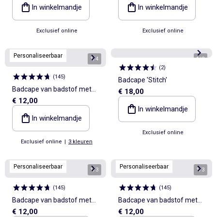
In winkelmandje
In winkelmandje
Exclusief online
Exclusief online
Personaliseerbaar
1
/
4
1
/
2
(
2
)
(
145
)
Badcape 'Stitch'
Badcape van badstof met
€ 18,00
€ 12,00
dierenoortjes
In winkelmandje
In winkelmandje
Exclusief online
Exclusief online
|
3 kleuren
Personaliseerbaar
Personaliseerbaar
1
/
3
1
/
3
(
145
)
(
145
)
Badcape van badstof met
Badcape van badstof met
€ 12,00
€ 12,00
dierenoortjes
dierenoortjes