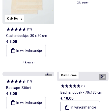
2 kleuren
Kiabi Home
(
26
)
Gastendoekjes 30 x 50 cm -
€ 5,00
Kiabi Home
In winkelmandje
4 kleuren
Kiabi Home
1
/
2
1
/
3
(
13
)
(
1
)
Badcape 'Stitch'
Badhanddoek - 70x130 cm
€ 8,00
€ 10,00
In winkelmandje
In winkelmandje