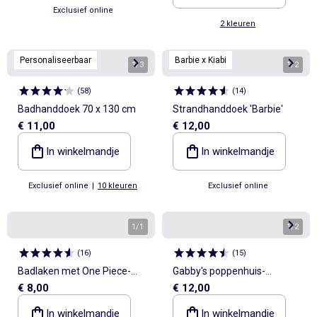
Exclusief online
2 kleuren
Personaliseerbaar
Barbie x Kiabi
1
/
3
1
/
2
(
58
)
(
14
)
Badhanddoek 70 x 130 cm
Strandhanddoek 'Barbie'
€ 11,00
€ 12,00
In winkelmandje
In winkelmandje
Exclusief online
|
10 kleuren
Exclusief online
1
/
1
1
/
2
(
16
)
(
15
)
Badlaken met One Piece-
Gabby's poppenhuis-
€ 8,00
€ 12,00
print
strandlaken
In winkelmandje
In winkelmandje