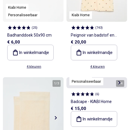
Kiabi Home
Personaliseerbaar
Kiabi Home
(
25
)
(
743
)
Badhanddoek 50x90 cm
Peignoir van badstof en
€ 6,00
€ 20,00
zachte hydrofielkatoen -
Kiabi Home
In winkelmandje
In winkelmandje
4 kleuren
4 kleuren
Kiabi Home
Personaliseerbaar
1
/
3
1
/
4
(
6
)
Badcape - KIABI Home
€ 15,00
In winkelmandje