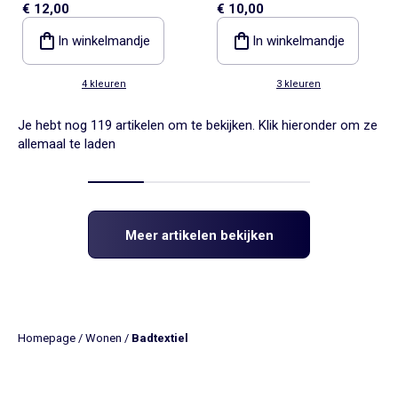
€ 12,00
€ 10,00
Kiabi Home
104 cm
In winkelmandje
In winkelmandje
4 kleuren
3 kleuren
Je hebt nog 119 artikelen om te bekijken. Klik hieronder om ze
allemaal te laden
Meer artikelen bekijken
Homepage
/
Wonen
/
Badtextiel