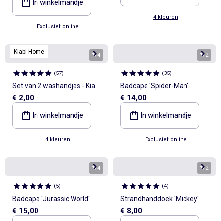
In winkelmandje
4 kleuren
Exclusief online
Kiabi Home
1
/
4
1
/
2
(
57
)
(
35
)
Set van 2 washandjes - Kiabi
Badcape 'Spider-Man'
€ 2,00
€ 14,00
Home
In winkelmandje
In winkelmandje
4 kleuren
Exclusief online
1
/
4
1
/
2
(
5
)
(
4
)
Badcape 'Jurassic World'
Strandhanddoek 'Mickey'
€ 15,00
€ 8,00