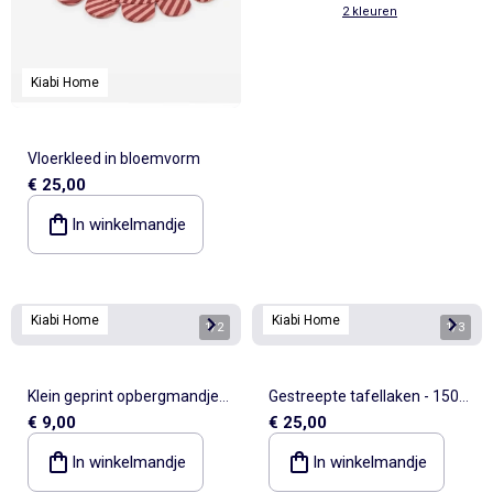
2 kleuren
Kiabi Home
Vloerkleed in bloemvorm
€ 25,00
In winkelmandje
Kiabi Home
Kiabi Home
1
/
2
1
/
3
Klein geprint opbergmandje -
Gestreepte tafellaken - 150 x
€ 9,00
€ 25,00
Kiabi Home
250 cm
In winkelmandje
In winkelmandje