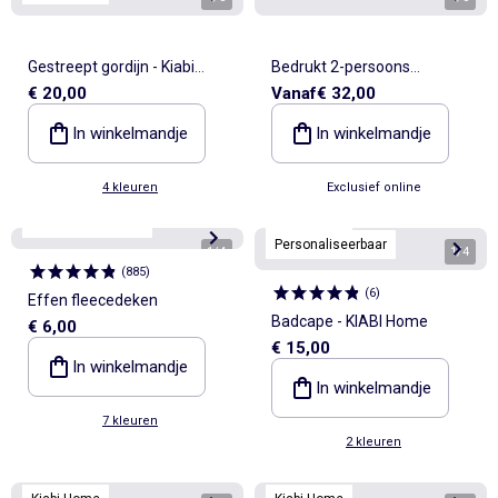
Gestreept gordijn - Kiabi
Bedrukt 2-persoons
€ 20,00
Vanaf
€ 32,00
Home
dekbedovertrek
In winkelmandje
In winkelmandje
4 kleuren
Exclusief online
Kiabi Home
Personaliseerbaar
Personaliseerbaar
1
/
4
1
/
4
(
885
)
(
6
)
Effen fleecedeken
Badcape - KIABI Home
€ 6,00
€ 15,00
In winkelmandje
In winkelmandje
7 kleuren
2 kleuren