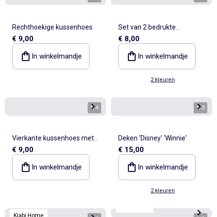
Rechthoekige kussenhoes
Set van 2 bedrukte
€ 9,00
€ 8,00
placemats
In winkelmandje
In winkelmandje
2 kleuren
1
/
4
1
/
3
Vierkante kussenhoes met
Deken 'Disney' 'Winnie'
€ 9,00
€ 15,00
hartmotief
In winkelmandje
In winkelmandje
2 kleuren
Kiabi Home
Kiabi Home