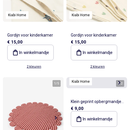
Kiabi Home
Kiabi Home
Gordijn voor kinderkamer
Gordijn voor kinderkamer
€ 15,00
€ 15,00
In winkelmandje
In winkelmandje
2 kleuren
2 kleuren
Kiabi Home
1
/
5
1
/
2
Klein geprint opbergmandje -
€ 9,00
Kiabi Home
In winkelmandje