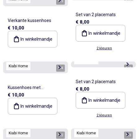
1
/
3
1
/
2
Set van 2 placemats
Vierkante kussenhoes
€ 8,00
€ 10,00
In winkelmandje
In winkelmandje
2 kleuren
Kiabi Home
Kiabi Home
1
/
4
1
/
2
Set van 2 placemats
Kussenhoes met
€ 8,00
€ 10,00
geborduurde bloemen
In winkelmandje
In winkelmandje
2 kleuren
Kiabi Home
Kiabi Home
1
/
2
1
/
3