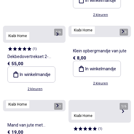
In winkelmandje
2 kleuren
Kiabi Home
1
/
6
1
/
3
Kiabi Home
(
1
)
Klein opbergmandje van jute
Dekbedovertrekset 2-
€ 8,00
€ 55,00
persoons - 1 dekbedovertrek
In winkelmandje
+ 2 kussenslopen
In winkelmandje
2 kleuren
2 kleuren
Kiabi Home
1
/
2
1
/
6
Kiabi Home
Mand van jute met
(
1
)
€ 19,00
draaghengsels