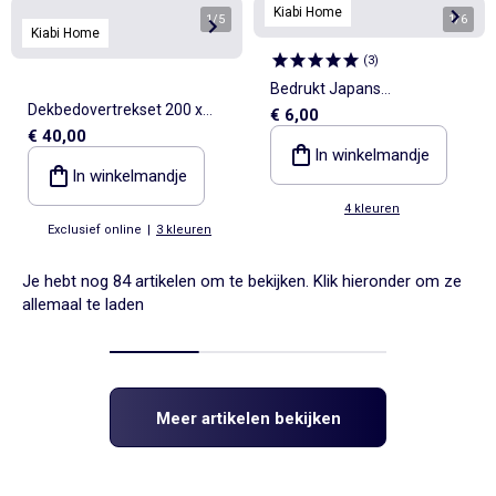
Kiabi Home
1
/
5
1
/
6
Kiabi Home
(
3
)
Bedrukt Japans
Dekbedovertrekset 200 x
€ 6,00
keukenschort
€ 40,00
200 cm + 2 kussenslopen 63
In winkelmandje
x 63 cm - KIABI Home
In winkelmandje
4 kleuren
Exclusief online
|
3 kleuren
Je hebt nog 84 artikelen om te bekijken. Klik hieronder om ze
allemaal te laden
Meer artikelen bekijken