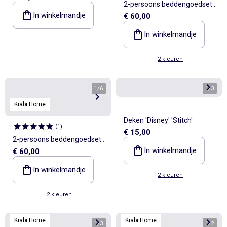
2-persoons beddengoedset -
In winkelmandje
€ 60,00
1 dekbedovertrek + 2
kussenslopen
In winkelmandje
2 kleuren
1
/
6
1
/
3
Kiabi Home
Deken 'Disney' 'Stitch'
(
1
)
€ 15,00
2-persoons beddengoedset -
In winkelmandje
€ 60,00
1 dekbedovertrek + 2
kussenslopen
In winkelmandje
2 kleuren
2 kleuren
Kiabi Home
Kiabi Home
1
/
3
1
/
2