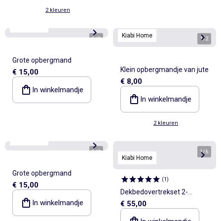
2 kleuren
Kiabi Home
Kiabi Home
1
/
2
1
/
2
Grote opbergmand
Klein opbergmandje van jute
€ 15,00
€ 8,00
In winkelmandje
In winkelmandje
2 kleuren
Kiabi Home
1
/
2
1
/
6
Kiabi Home
Grote opbergmand
(
1
)
€ 15,00
Dekbedovertrekset 2-
In winkelmandje
€ 55,00
persoons - 1 dekbedovertrek
+ 2 kussenslopen