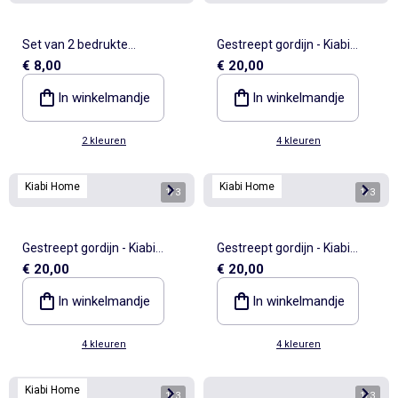
Set van 2 bedrukte
Gestreept gordijn - Kiabi
€ 8,00
€ 20,00
placemats
Home
In winkelmandje
In winkelmandje
2 kleuren
4 kleuren
Kiabi Home
Kiabi Home
1
/
3
1
/
3
Gestreept gordijn - Kiabi
Gestreept gordijn - Kiabi
€ 20,00
€ 20,00
Home
Home
In winkelmandje
In winkelmandje
4 kleuren
4 kleuren
Kiabi Home
1
/
3
1
/
3