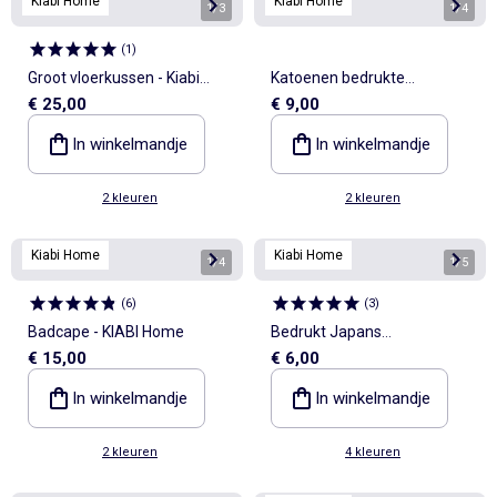
Kiabi Home
Kiabi Home
1
/
3
1
/
4
(
1
)
Groot vloerkussen - Kiabi
Katoenen bedrukte
€ 25,00
€ 9,00
Home
kussensloop
In winkelmandje
In winkelmandje
2 kleuren
2 kleuren
Kiabi Home
Kiabi Home
1
/
4
1
/
5
(
6
)
(
3
)
Badcape - KIABI Home
Bedrukt Japans
€ 15,00
€ 6,00
keukenschort
In winkelmandje
In winkelmandje
2 kleuren
4 kleuren