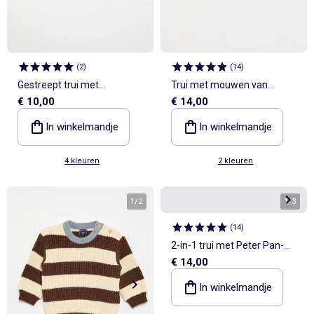
(
2
)
(
14
)
Gestreept trui met
Trui met mouwen van
€ 10,00
€ 14,00
knoopsluiting op de schouder
katoenen voile
In winkelmandje
In winkelmandje
4 kleuren
2 kleuren
1
/
2
1
/
3
(
14
)
2-in-1 trui met Peter Pan-
€ 14,00
kraag
In winkelmandje