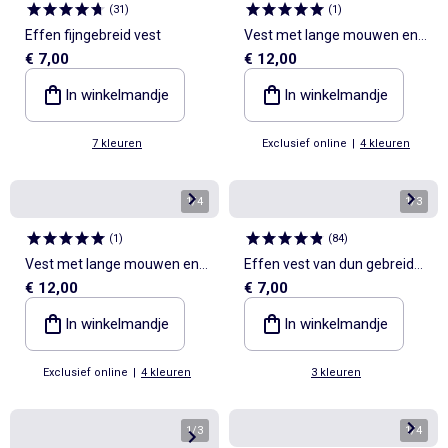
(
31
)
(
1
)
Effen fijngebreid vest
Vest met lange mouwen en
€ 7,00
€ 12,00
ruches
In winkelmandje
In winkelmandje
7 kleuren
Exclusief online
|
4 kleuren
1
/
4
1
/
3
(
1
)
(
84
)
Vest met lange mouwen en
Effen vest van dun gebreid
€ 12,00
€ 7,00
ruches
tricot
In winkelmandje
In winkelmandje
Exclusief online
|
4 kleuren
3 kleuren
1
/
3
1
/
4