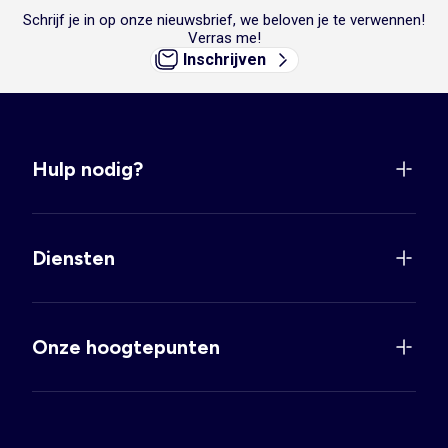
gebreide
kersttruien voor baby's
met leuke prints die helemaal bij
Schrijf je in op onze nieuwsbrief, we beloven je te verwennen!
die fijne tijd van het jaar passen. Mis deze geweldige truien niet!
Verras me!
HOE COMBINEER JE DE BABYVESTJES EN TRUITJES VAN JE
Inschrijven
KLEINTJE?
Vind hier onze inspiratie voor jou:
Idee 1: Ga voor een stoere of schattige gebreide trui op een
jeans
voor
een alledaagse look.
Idee 2: Doe een mouwloos vestje van imitatiebont of sherpa over een
Hulp nodig?
T-shirt
met lange mouwen, dit zorgt voor een speels effect en extra
warmte.
Idee 3: Een gebreid vestje op een effen
kort broekje
. Elegant en
comfortabel!
Diensten
Onze hoogtepunten