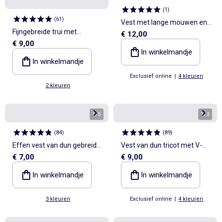
(
1
)
(
61
)
Vest met lange mouwen en
Fijngebreide trui met
€ 12,00
ruches
€ 9,00
knoopsluiting bij de hals
In winkelmandje
In winkelmandje
Exclusief online
|
4 kleuren
2 kleuren
1
/
5
1
/
3
(
84
)
(
89
)
Effen vest van dun gebreid
Vest van dun tricot met V-
€ 7,00
€ 9,00
tricot
hals
In winkelmandje
In winkelmandje
3 kleuren
Exclusief online
|
4 kleuren