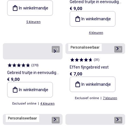
Gebreid truitje in eenvoudige
In winkelmandje
€ 9,00
ribbelsteek
In winkelmandje
5 kleuren
4 kleuren
Personaliseerbaar
1
/
3
1
/
3
(
31
)
(
270
)
Effen fijngebreid vest
Gebreid truitje in eenvoudige
€ 7,00
€ 9,00
ribbelsteek
In winkelmandje
In winkelmandje
Exclusief online
|
7 kleuren
Exclusief online
|
4 kleuren
Personaliseerbaar
1
/
3
1
/
4