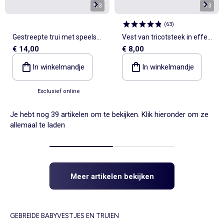
1
/
3
1
/
3
(
63
)
Gestreepte trui met speelse
Vest van tricotsteek in effen
€ 14,00
€ 8,00
kraag
kleur
In winkelmandje
In winkelmandje
Exclusief online
Je hebt nog 39 artikelen om te bekijken. Klik hieronder om ze
allemaal te laden
Meer artikelen bekijken
GEBREIDE BABYVESTJES EN TRUIEN