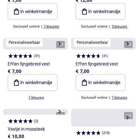
€ 7,00
€ 12,00
pointelletricot
In winkelmandje
In winkelmandje
Exclusief online
|
7 kleuren
Exclusief online
|
3 kleuren
Personaliseerbaar
Personaliseerbaar
1
/
3
1
/
3
(
31
)
(
31
)
Effen fijngebreid vest
Effen fijngebreid vest
€ 7,00
€ 7,00
In winkelmandje
In winkelmandje
7 kleuren
Exclusief online
|
7 kleuren
1
/
3
1
/
3
(
2
)
Vestje in mossteek
(
270
)
€ 10,00