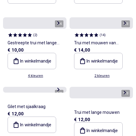
1
/
4
1
/
3
(
2
)
(
14
)
Gestreepte trui met lange
Trui met mouwen van
€ 10,00
€ 14,00
mouwen en polokraag
katoenen voile
In winkelmandje
In winkelmandje
4 kleuren
2 kleuren
1
/
3
1
/
3
Gilet met sjaalkraag
Trui met lange mouwen
€ 12,00
€ 12,00
In winkelmandje
In winkelmandje