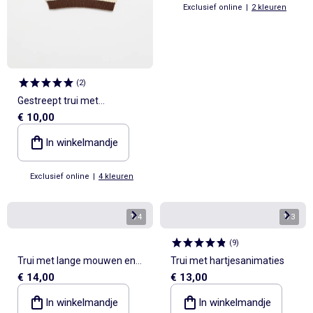
Exclusief online
|
2 kleuren
(
2
)
Gestreept trui met
€ 10,00
knoopsluiting op de schouder
In winkelmandje
Exclusief online
|
4 kleuren
1
/
4
1
/
3
(
9
)
Trui met lange mouwen en
Trui met hartjesanimaties
€ 14,00
€ 13,00
fantasievolle kraag
In winkelmandje
In winkelmandje