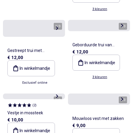
3 kleuren
1
/
3
1
/
3
Geborduurde trui van
Gestreept trui met
€ 12,00
pointelletricot
€ 12,00
ongeknoopte polokraag
In winkelmandje
In winkelmandje
3 kleuren
Exclusief online
1
/
3
1
/
3
(
2
)
Vestje in mossteek
Mouwloos vest met zakken
€ 10,00
€ 9,00
In winkelmandje