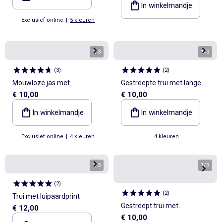
In winkelmandje
Exclusief online
|
5 kleuren
1
/
3
1
/
3
(
3
)
(
2
)
Mouwloze jas met
Gestreepte trui met lange
€ 10,00
€ 10,00
schapenvachteffect
mouwen en polokraag
In winkelmandje
In winkelmandje
Exclusief online
|
4 kleuren
4 kleuren
1
/
3
1
/
3
(
2
)
(
2
)
Trui met luipaardprint
Gestreept trui met
€ 12,00
€ 10,00
knoopsluiting op de schouder