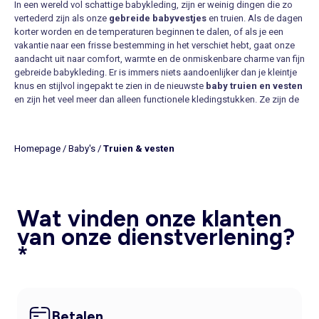
In een wereld vol schattige babykleding, zijn er weinig dingen die zo
vertederd zijn als onze
gebreide babyvestjes
en truien. Als de dagen
korter worden en de temperaturen beginnen te dalen, of als je een
vakantie naar een frisse bestemming in het verschiet hebt, gaat onze
aandacht uit naar comfort, warmte en de onmiskenbare charme van fijn
gebreide babykleding. Er is immers niets aandoenlijker dan je kleintje
knus en stijlvol ingepakt te zien in de nieuwste
baby truien en vesten
en zijn het veel meer dan alleen functionele kledingstukken. Ze zijn de
stille getuigen van de eerste ontdekkingen van je kleintje, de
onbezorgde speelmomenten en de rustige knuffels. Maar ook in de
warmere seizoenen van het jaar kun je de garderobe van je kindje
Homepage
/
Baby's
/
Truien & vesten
updaten met fijngebreide luchtige
katoenen truitjes en babyvesten
die hun comfort tijdens de zwoelere maanden verhogen.
Laten we de wereld van texturen niet vergeten. De keuze van zacht
biologisch katoen, synthetische vezels of een mix van verschillende
materialen geven je baby het gevoel van een liefdevolle omhelzing,
Wat vinden onze klanten
ook als je kindje de wereld om zich heen begint te verkennen. De
van onze dienstverlening?
kwaliteit, het comfort en de veiligheid die deze materialen bieden, zijn
*
van het grootste belang, omdat ze de tere huid van je baby
respecteren en tegelijkertijd een statement maken. Wij van KIABI
houden eveneens rekening met je portemonnee, want je vindt een
uitgebreide collectie truien en vesten met de perfecte balans tussen
kwaliteit en trends tegen de meest vriendelijke prijzen. En maak voor
Betalen
nog meer leuke kortingen en aanbiedingen een klantenaccount aan,