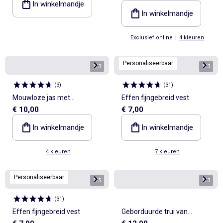
In winkelmandje
In winkelmandje
Exclusief online
|
4 kleuren
Personaliseerbaar
1
/
3
1
/
3
(
3
)
(
31
)
Mouwloze jas met
Effen fijngebreid vest
€ 10,00
€ 7,00
schapenvachteffect
In winkelmandje
In winkelmandje
4 kleuren
7 kleuren
Personaliseerbaar
1
/
5
1
/
3
(
31
)
Effen fijngebreid vest
Geborduurde trui van