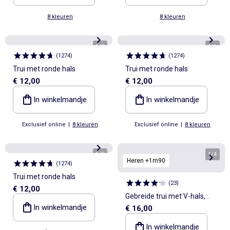
8 kleuren
8 kleuren
1
/
3
1
/
6
(
1274
)
(
1274
)
Trui met ronde hals
Trui met ronde hals
€ 12,00
€ 12,00
In winkelmandje
In winkelmandje
Exclusief online
|
8 kleuren
Exclusief online
|
8 kleuren
1
/
5
1
/
4
Heren +1m90
(
1274
)
Trui met ronde hals
(
23
)
€ 12,00
Gebreide trui met V-hals,
In winkelmandje
€ 16,00
voor personen die langer zijn
dan 1m90
In winkelmandje