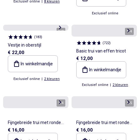
Exclusief online
|
8 kleuren
Exclusief online
1
/
7
1
/
4
(
183
)
(
722
)
Vestje in oberstijl
Basic trui van effen tricot
€ 22,00
€ 12,00
In winkelmandje
In winkelmandje
Exclusief online
|
2 kleuren
Exclusief online
|
2 kleuren
1
/
4
1
/
5
Fijngebreide trui met ronde
Fijngebreide trui met ronde
€ 16,00
€ 16,00
hals
hals