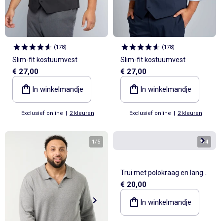
(
178
)
(
178
)
Slim-fit kostuumvest
Slim-fit kostuumvest
€ 27,00
€ 27,00
In winkelmandje
In winkelmandje
Exclusief online
|
2 kleuren
Exclusief online
|
2 kleuren
1
/
5
1
/
4
Trui met polokraag en lange
€ 20,00
mouwen
In winkelmandje