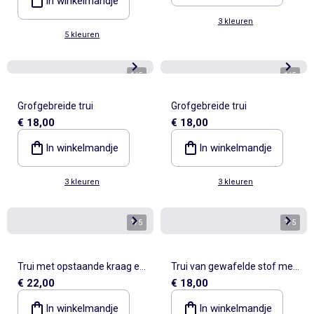
In winkelmandje
3 kleuren
5 kleuren
1
/
5
1
/
5
Grofgebreide trui
Grofgebreide trui
€ 18,00
€ 18,00
In winkelmandje
In winkelmandje
3 kleuren
3 kleuren
1
/
5
1
/
5
Trui met opstaande kraag en
Trui van gewafelde stof met
€ 22,00
€ 18,00
rits
ronde hals
In winkelmandje
In winkelmandje