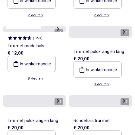
In winkelmandje
In winkelmandje
2 kleuren
2 kleuren
Personaliseerbaar
1
/
5
1
/
4
(
1274
)
Trui met ronde hals
Trui met polokraag en lange
€ 12,00
€ 20,00
mouwen
In winkelmandje
In winkelmandje
8 kleuren
3 kleuren
1
/
5
1
/
5
Trui met polokraag en lange
Rondehals trui met
€ 20,00
€ 20,00
mouwen
opdrukken