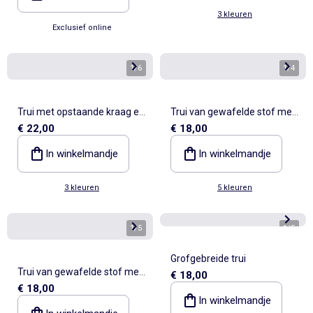
3 kleuren
Exclusief online
1
/
6
1
/
4
Trui met opstaande kraag en
Trui van gewafelde stof met
€ 22,00
€ 18,00
rits
ronde hals
In winkelmandje
In winkelmandje
3 kleuren
5 kleuren
1
/
5
1
/
5
Grofgebreide trui
Trui van gewafelde stof met
€ 18,00
€ 18,00
ronde hals
In winkelmandje