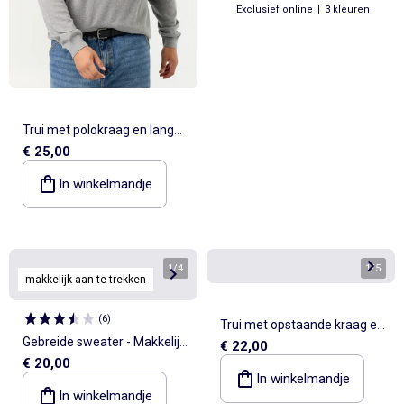
Exclusief online
|
3 kleuren
Trui met polokraag en lange
€ 25,00
mouwen
In winkelmandje
1
/
4
1
/
5
makkelijk aan te trekken
(
6
)
Trui met opstaande kraag en
Gebreide sweater - Makkelijk
€ 22,00
rits
€ 20,00
aan te trekken
In winkelmandje
In winkelmandje