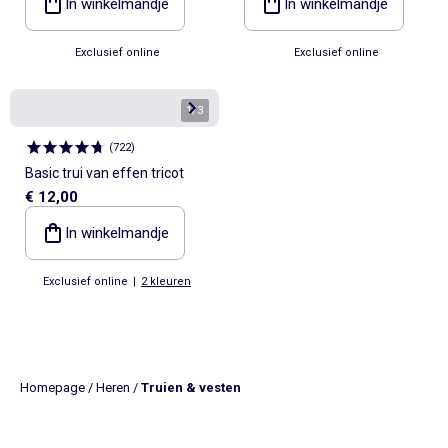
In winkelmandje
In winkelmandje
Exclusief online
Exclusief online
1
/
3
(
722
)
Basic trui van effen tricot
€ 12,00
In winkelmandje
Exclusief online
|
2 kleuren
Homepage
/
Heren
/
Truien & vesten