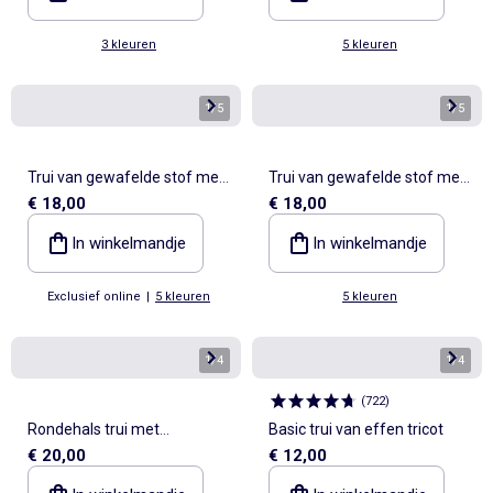
3 kleuren
5 kleuren
1
/
5
1
/
5
Trui van gewafelde stof met
Trui van gewafelde stof met
€ 18,00
€ 18,00
ronde hals
ronde hals
In winkelmandje
In winkelmandje
Exclusief online
|
5 kleuren
5 kleuren
1
/
4
1
/
4
(
722
)
Rondehals trui met
Basic trui van effen tricot
€ 20,00
€ 12,00
opdrukken