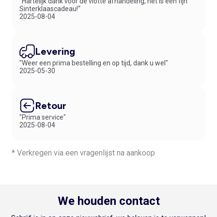
“Hartelijk dank voor de vlotte afhandeling, het is een fijn
boxershort. Ja, we weten het wel, de onderbroek moet vooral lekker
Sinterklaascadeau!“
zitten, maar een beetje sexy mag toch best? Kijk op Kiabi.nl voor het
2025-08-04
mooiste herenondergoed en bestel online een paar setjes zodat hij
weer een tijdje vooruit kan.
Levering
"Weer een prima bestelling en op tijd, dank u wel"
2025-05-30
Retour
"Prima service"
2025-08-04
* Verkregen via een vragenlijst na aankoop
We houden contact