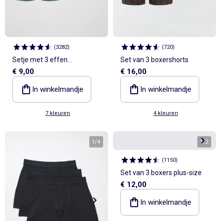
(
3282
)
(
720
)
Setje met 3 effen
Set van 3 boxershorts
€ 9,00
€ 16,00
boxershorts
In winkelmandje
In winkelmandje
7 kleuren
4 kleuren
1
/
4
1
/
2
(
1150
)
Set van 3 boxers plus-size
€ 12,00
In winkelmandje