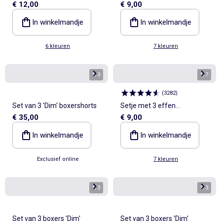
€ 12,00
€ 9,00
boxershorts
In winkelmandje
In winkelmandje
6 kleuren
7 kleuren
1
/
3
1
/
7
(
3282
)
Set van 3 'Dim' boxershorts
Setje met 3 effen
€ 35,00
€ 9,00
boxershorts
In winkelmandje
In winkelmandje
Exclusief online
7 kleuren
1
/
3
1
/
3
Set van 3 boxers 'Dim'
Set van 3 boxers 'Dim'