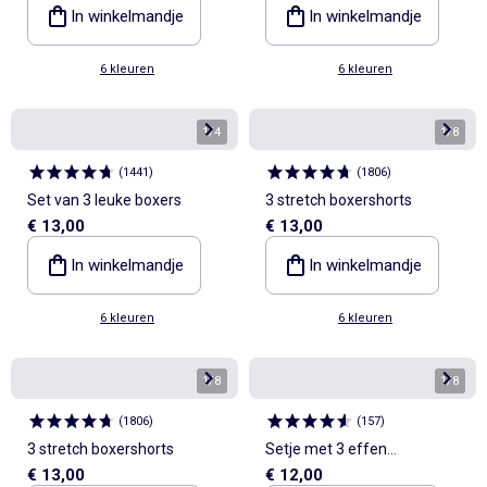
In winkelmandje
In winkelmandje
6 kleuren
6 kleuren
1
/
4
1
/
8
(
1441
)
(
1806
)
Set van 3 leuke boxers
3 stretch boxershorts
€ 13,00
€ 13,00
In winkelmandje
In winkelmandje
6 kleuren
6 kleuren
1
/
8
1
/
8
(
1806
)
(
157
)
3 stretch boxershorts
Setje met 3 effen
€ 13,00
€ 12,00
boxershorts