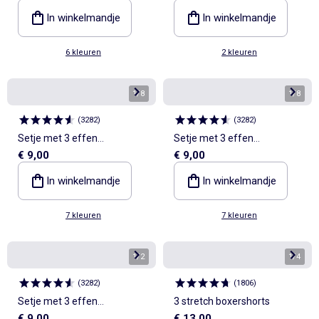
In winkelmandje
In winkelmandje
6 kleuren
2 kleuren
1
/
8
1
/
8
(
3282
)
(
3282
)
Setje met 3 effen
Setje met 3 effen
€ 9,00
€ 9,00
boxershorts
boxershorts
In winkelmandje
In winkelmandje
7 kleuren
7 kleuren
1
/
2
1
/
4
(
3282
)
(
1806
)
Setje met 3 effen
3 stretch boxershorts
€ 9,00
€ 13,00