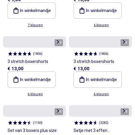
boxershorts
In winkelmandje
In winkelmandje
7 kleuren
6 kleuren
1
/
8
1
/
4
(
1806
)
(
1806
)
3 stretch boxershorts
3 stretch boxershorts
€ 13,00
€ 13,00
In winkelmandje
In winkelmandje
6 kleuren
6 kleuren
1
/
8
1
/
8
(
1150
)
(
3282
)
Set van 3 boxers plus size
Setje met 3 effen