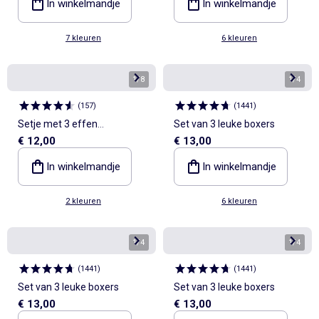
In winkelmandje
In winkelmandje
7 kleuren
6 kleuren
1
/
8
1
/
4
(
157
)
(
1441
)
Setje met 3 effen
Set van 3 leuke boxers
€ 12,00
€ 13,00
boxershorts
In winkelmandje
In winkelmandje
2 kleuren
6 kleuren
1
/
4
1
/
4
(
1441
)
(
1441
)
Set van 3 leuke boxers
Set van 3 leuke boxers
€ 13,00
€ 13,00