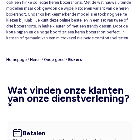
ook een flinke collectie heren boxershorts. Met de wat nauwsluitende
modellen maar ook gewoon de wijde, katoenen variant van de heren
boxershort. Ondanks het kenmerkende model is er toch nog veel te
kiezen bij Kiabi. Je kunt deze online bestellen in een set van twee of
drie boxershorts. In leuke kleuren of met een trendy dessin. Door de
korte pijpen en de hoge boord zit een heren boxershort perfect. In
katoen of gemaakt van een microvezel die beide comfortabel zitten.
Door de brede elastische band in de taille blijft de boxer goed zitten
en garandeert deze een maximaal draagcomfort.
Een heren boxershort die lekker zit
Homepage
/
Heren
/
Ondergoed
/
Boxers
Een boxershort voor heren is een aankoop die je niet alle dagen doet.
Meestal ook niet de meest inspirerende aankoop, al helemaal niet voor
mannen. “Als hij maar lekker zit” is het antwoord dat de meeste
mannen geven als ze gevraagd wordt naar welke heren boxershort ze
Wat vinden onze klanten
graag willen aanschaffen. Gelukkig zijn er ook nog vrouwen die hun
man of vriend een tikkeltje in de goede richting sturen. Een beetje
van onze dienstverlening?
trendy onderbroek mag best gezien worden. Dus dames, bestel online
*
een mooie heren boxershort; jij bent tenslotte degene die er tegenaan
moet kijken!
Online heren boxershort bestellen op Kiabi.nl
Online een heren boxershort bestellen is bij Kiabi zo gepiept. Zeker als
je vriend of man zelf geen zin heeft om de stad in te gaan voor een set
Betalen
onderbroeken, kun je op Kiabi.nl slagen voor een hippe heren