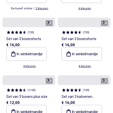
Exclusief online
|
2 kleuren
6 kleuren
1
/
8
1
/
8
(
720
)
(
720
)
Set van 3 boxershorts
Set van 3 boxershorts
€ 16,00
€ 16,00
In winkelmandje
In winkelmandje
4 kleuren
4 kleuren
1
/
8
1
/
5
(
1150
)
(
720
)
Set van 3 boxers plus size
Set van 3 katoenen
€ 12,00
€ 16,00
boxershorts
In winkelmandje
In winkelmandje