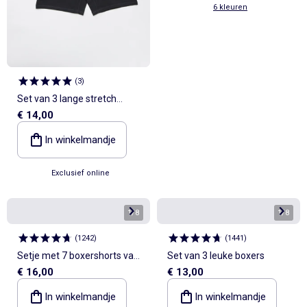
6 kleuren
(
3
)
Set van 3 lange stretch
€ 14,00
boxershorts
In winkelmandje
Exclusief online
1
/
8
1
/
8
(
1242
)
(
1441
)
Setje met 7 boxershorts van
Set van 3 leuke boxers
€ 16,00
€ 13,00
stretchstof
In winkelmandje
In winkelmandje