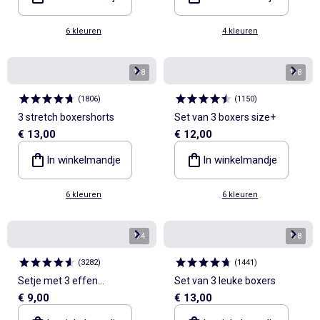
6 kleuren
4 kleuren
1
/
8
1
/
8
(
1806
)
(
1150
)
3 stretch boxershorts
Set van 3 boxers size+
€ 13,00
€ 12,00
In winkelmandje
In winkelmandje
6 kleuren
6 kleuren
1
/
4
1
/
8
(
3282
)
(
1441
)
Setje met 3 effen
Set van 3 leuke boxers
€ 9,00
€ 13,00
boxershorts