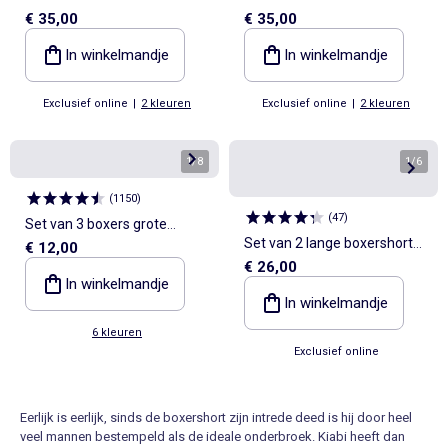
€ 35,00
€ 35,00
In winkelmandje
In winkelmandje
Exclusief online
|
2 kleuren
Exclusief online
|
2 kleuren
1
/
8
1
/
6
(
1150
)
(
47
)
Set van 3 boxers grote
Set van 2 lange boxershorts
€ 12,00
maten
€ 26,00
'3D Flex air' 'DIM'
In winkelmandje
In winkelmandje
6 kleuren
Exclusief online
Eerlijk is eerlijk, sinds de boxershort zijn intrede deed is hij door heel
veel mannen bestempeld als de ideale onderbroek. Kiabi heeft dan