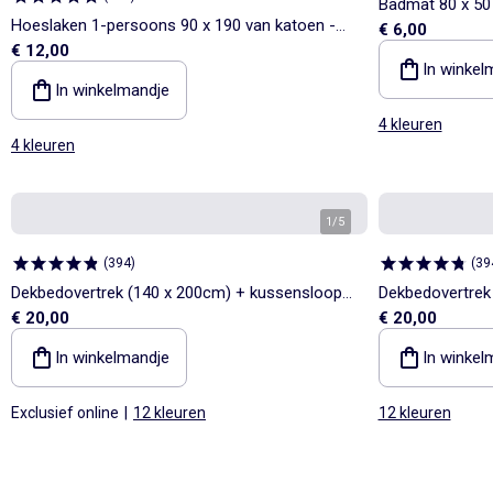
Badmat 80 x 5
Hoeslaken 1-persoons 90 x 190 van katoen -
€ 6,00
€ 12,00
Kiabi Home
In winkel
In winkelmandje
4 kleuren
4 kleuren
1
/
5
(
394
)
(
39
Dekbedovertrek (140 x 200cm) + kussensloop -
Dekbedovertrek
€ 20,00
€ 20,00
2-delige set
2-delige set
In winkelmandje
In winkel
Exclusief online
|
12 kleuren
12 kleuren