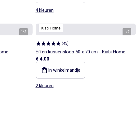
4 kleuren
Kiabi Home
1
/
2
1
/
7
(
45
)
Home
Effen kussensloop 50 x 70 cm - Kiabi Home
€ 4,00
In winkelmandje
2 kleuren