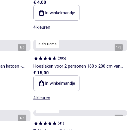
€ 4,00
In winkelmandje
4 kleuren
Kiabi Home
1
/
5
1
/
3
(
305
)
an katoen -
Hoeslaken voor 2 personen 160 x 200 cm van
€ 15,00
katoen - Kiabi Home
In winkelmandje
4 kleuren
Kiabi Home
1
/
4
1
/
2
(
41
)