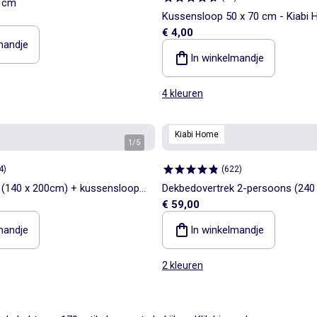
0 cm
Kussensloop 50 x 70 cm - Kiabi
€ 4,00
mandje
In winkelmandje
4 kleuren
Kiabi Home
1
/
5
4
)
(
622
)
 (140 x 200cm) + kussensloop -
Dekbedovertrek 2-persoons (240
€ 59,00
katoengaas - Kiabi Home
mandje
In winkelmandje
2 kleuren