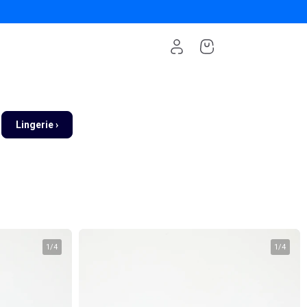
Lingerie ›
1
/
4
1
/
4