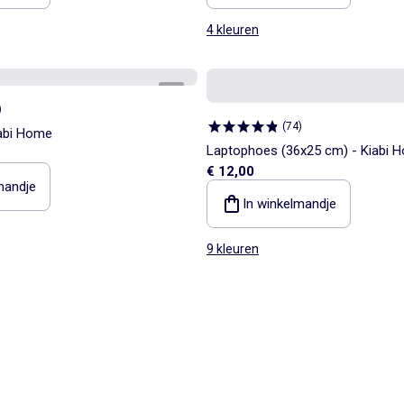
4 kleuren
1
/
3
)
(
74
)
iabi Home
Laptophoes (36x25 cm) - Kiabi 
€ 12,00
mandje
In winkelmandje
9 kleuren