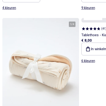
4 kleuren
9 kleuren
Kiabi Home
1
/
4
(
41
Tablethoes - K
€ 8,00
In winkel
6 kleuren