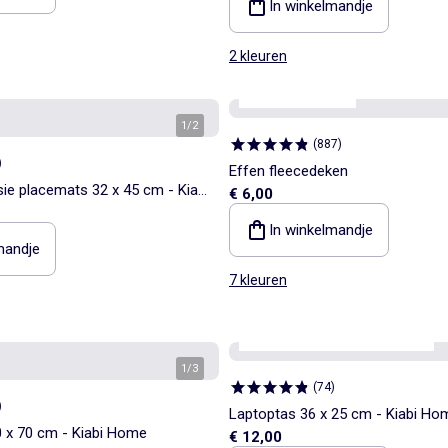
In winkelmandje
2 kleuren
Personaliseerbaar
1
/
2
(
887
)
)
Effen fleecedeken
sie placemats 32 x 45 cm - Kiabi
€ 6,00
In winkelmandje
mandje
7 kleuren
Kiabi Home
Personaliseerbaar
1
/
3
(
74
)
)
Laptoptas 36 x 25 cm - Kiabi Ho
 x 70 cm - Kiabi Home
€ 12,00