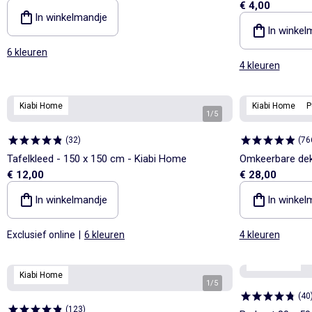
€ 4,00
In winkelmandje
In winkel
6 kleuren
4 kleuren
Kiabi Home
Kiabi Home
P
1
/
5
(
32
)
(
76
Tafelkleed - 150 x 150 cm - Kiabi Home
Omkeerbare dek
€ 12,00
€ 28,00
In winkelmandje
In winkel
Exclusief online
|
6 kleuren
4 kleuren
Kiabi Home
Kiabi Home
1
/
5
(
40
(
123
)