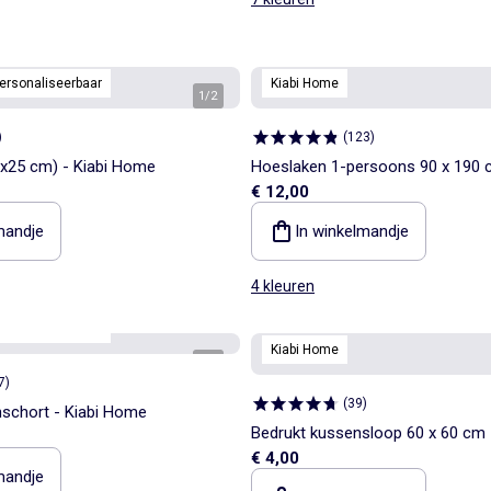
ersonaliseerbaar
Kiabi Home
1
/
2
)
(
123
)
x25 cm) - Kiabi Home
Hoeslaken 1-persoons 90 x 190 
€ 12,00
- Kiabi Home
mandje
In winkelmandje
4 kleuren
ersonaliseerbaar
Kiabi Home
1
/
7
7
)
(
39
)
schort - Kiabi Home
Bedrukt kussensloop 60 x 60 cm 
€ 4,00
mandje