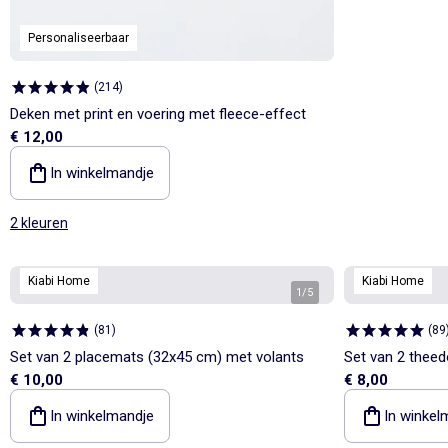
Personaliseerbaar
(
214
)
Deken met print en voering met fleece-effect
€ 12,00
In winkelmandje
2 kleuren
Kiabi Home
Kiabi Home
1
/
5
(
81
)
(
89
Set van 2 placemats (32x45 cm) met volants
Set van 2 thee
€ 10,00
€ 8,00
In winkelmandje
In winkel