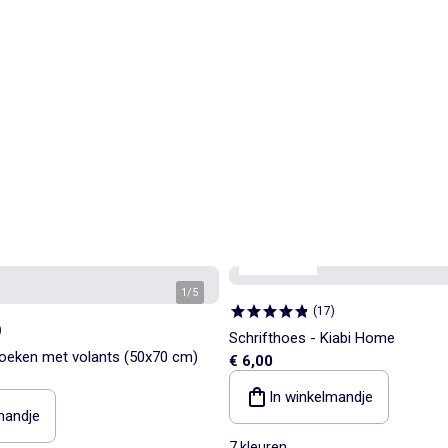
Kiabi Home
1
/
5
(
17
)
)
Schrifthoes - Kiabi Home
doeken met volants (50x70 cm)
€ 6,00
In winkelmandje
mandje
7 kleuren