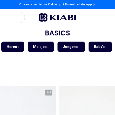
Ontdek onze nieuwe Kiabi-app 📱
Download de app
BASICS
Heren ›
Meisjes ›
Jongens ›
Baby's ›
1
/
2