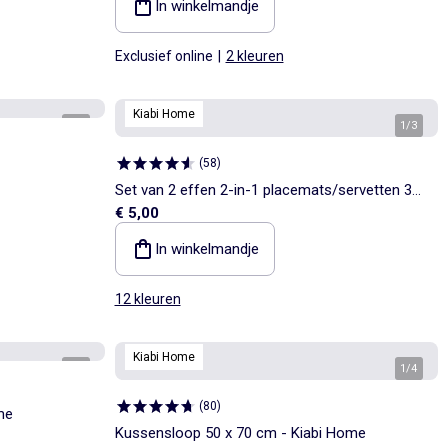
In winkelmandje
Exclusief online
|
2 kleuren
Kiabi Home
1
/
4
1
/
3
(
58
)
Set van 2 effen 2-in-1 placemats/servetten 32
€ 5,00
x 40 cm - Kiabi Home
In winkelmandje
12 kleuren
Kiabi Home
1
/
2
1
/
4
(
80
)
me
Kussensloop 50 x 70 cm - Kiabi Home