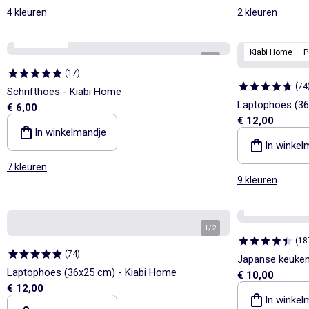
4 kleuren
2 kleuren
Kiabi Home
Kiabi Home
P
1
/
3
(
17
)
(
74
Schrifthoes - Kiabi Home
Laptophoes (36
€ 6,00
€ 12,00
In winkelmandje
In winkel
7 kleuren
9 kleuren
Kiabi Home
P
1
/
2
(
18
(
74
)
Japanse keuken
Laptophoes (36x25 cm) - Kiabi Home
€ 10,00
€ 12,00
In winkel