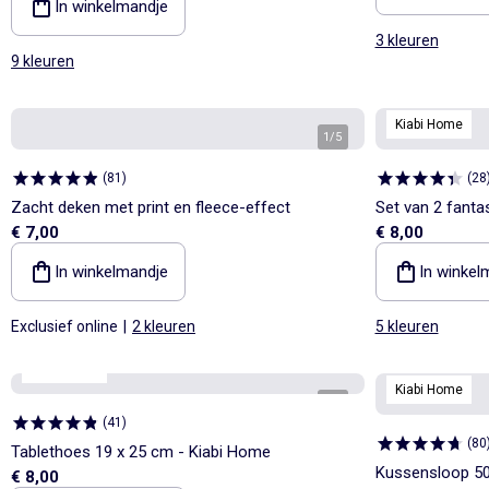
In winkelmandje
3 kleuren
9 kleuren
Kiabi Home
1
/
5
(
81
)
(
28
Zacht deken met print en fleece-effect
Set van 2 fanta
€ 7,00
€ 8,00
Home
In winkelmandje
In winkel
Exclusief online
|
2 kleuren
5 kleuren
Kiabi Home
Kiabi Home
1
/
2
(
41
)
(
80
Tablethoes 19 x 25 cm - Kiabi Home
Kussensloop 50
€ 8,00