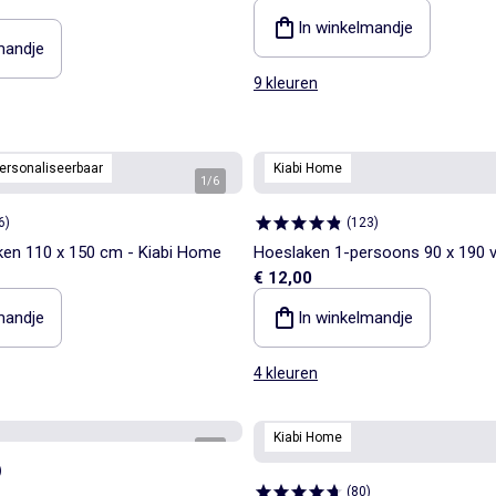
In winkelmandje
mandje
9 kleuren
ersonaliseerbaar
Kiabi Home
1
/
6
6
)
(
123
)
en 110 x 150 cm - Kiabi Home
Hoeslaken 1-persoons 90 x 190 v
€ 12,00
Kiabi Home
mandje
In winkelmandje
4 kleuren
Kiabi Home
1
/
2
)
(
80
)