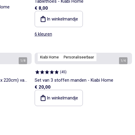
Tablethoes - Kiabi Home
 Home
€ 8,00
In winkelmandje
6 kleuren
Kiabi Home
Personaliseerbaar
1
/
8
1
/
4
(
45
)
 x 220cm) van
Set van 3 stoffen manden - Kiabi Home
€ 20,00
In winkelmandje