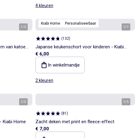
4 kleuren
Kiabi Home
Personaliseerbaar
1
/
5
1
/
7
(
132
)
cm van katoen
Japanse keukenschort voor kinderen - Kiabi
€ 6,00
Home
In winkelmandje
2 kleuren
1
/
5
1
/
5
(
81
)
- Kiabi Home
Zacht deken met print en fleece-effect
€ 7,00