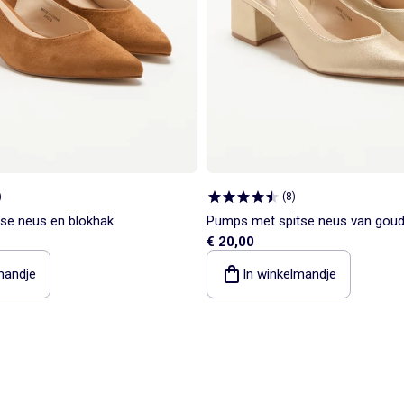
)
(
8
)
se neus en blokhak
Pumps met spitse neus van goud
€ 20,00
imitatieleer
mandje
In winkelmandje