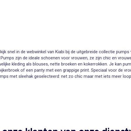
ijk snel in de
webwinkel van Kiabi
bij de uitgebreide collectie
pumps
! Pumps zijn de ideale
schoenen voor vrouwen
, ze zijn chic en vrou
lijke kleding als
blouses
,
nette broeken
en
kokerrokken
. Je kan pum
pijkerbroek
of een
panty
met een grappige print. Speciaal voor de vrouw
mps met sleehak
geselecteerd: net zo chic maar met iets meer loop
h echt de pumps. En dit model is helemaal terug van weggeweest en
 mooi paar voor uw voeten uit te zoeken. Chique pumps voor een cityl
vrouwelijke look, pumps met studs en rockdetails, pumps met sleeha