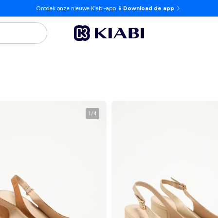
Ontdek onze nieuwe Kiabi-app 📱
Download de app
1
/
4