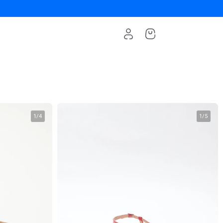
1
/
4
1
/
5