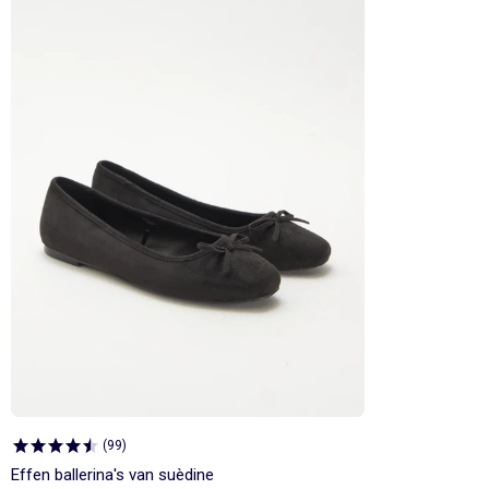
(
99
)
Effen ballerina's van suèdine