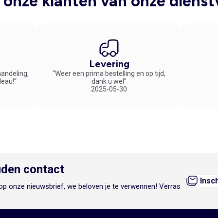
onze klanten van onze dienst
Levering
handeling,
"Weer een prima bestelling en op tijd,
deau!“
dank u wel"
2025-05-30
den contact
Insc
n op onze nieuwsbrief, we beloven je te verwennen! Verras