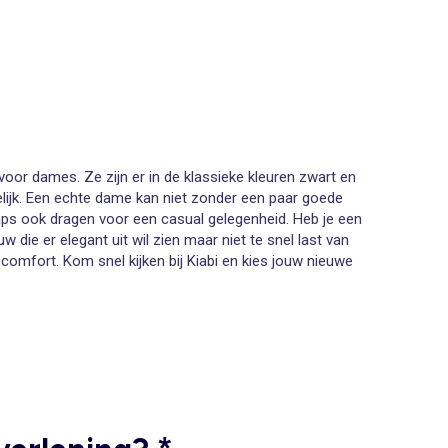
voor dames. Ze zijn er in de klassieke kleuren zwart en
welijk. Een echte dame kan niet zonder een paar goede
ps ook dragen voor een casual gelegenheid. Heb je een
 die er elegant uit wil zien maar niet te snel last van
comfort. Kom snel kijken bij
Kiabi
en kies jouw nieuwe
 prijkt aan de voeten van beroemde mannequins. Dus
ook en uitstapjes waar u goed gekleed voor de dag wilt
kken... In onze nieuwe collectie pumps vindt u