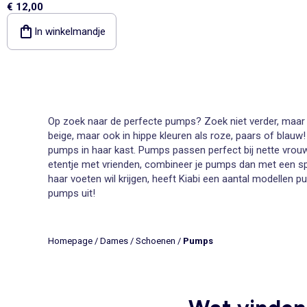
€ 12,00
In winkelmandje
Op zoek naar de perfecte pumps? Zoek niet verder, maar k
beige, maar ook in hippe kleuren als roze, paars of blauw
pumps in haar kast. Pumps passen perfect bij nette vrouwe
etentje met vrienden, combineer je pumps dan met een
s
haar voeten wil krijgen, heeft Kiabi een aantal modellen
pu
pumps uit!
Damespumps
Schoenen die symbool staan voor vrouwelijkheid zijn toc
Homepage
/
Dames
/
Schoenen
/
Pumps
aarzel niet langer en stap de nieuwe collectie in om een
komen, pumps onder een suèdine jurk voor een zachte en 
gegarandeerd een smaak naar uw voeten!