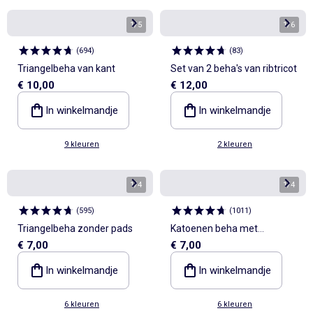
1
/
5
1
/
6
(
694
)
(
83
)
Triangelbeha van kant
Set van 2 beha's van ribtricot
€ 10,00
€ 12,00
In winkelmandje
In winkelmandje
9 kleuren
2 kleuren
1
/
4
1
/
4
(
595
)
(
1011
)
Triangelbeha zonder pads
Katoenen beha met
€ 7,00
€ 7,00
schuimvulling
In winkelmandje
In winkelmandje
6 kleuren
6 kleuren