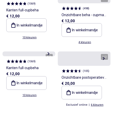
(
1069
)
(
498
)
Kanten full-cupbeha
Onzichtbare beha - cupmaat
€ 12,00
€ 12,00
D & E
In winkelmandje
In winkelmandje
10 kleuren
4 kleuren
1
/
2
1
/
2
(
1069
)
Kanten full-cupbeha
(
105
)
€ 12,00
Onzichtbare postoperatieve
In winkelmandje
€ 20,00
beha - Oktober Roze
In winkelmandje
10 kleuren
Exclusief online
|
6 kleuren