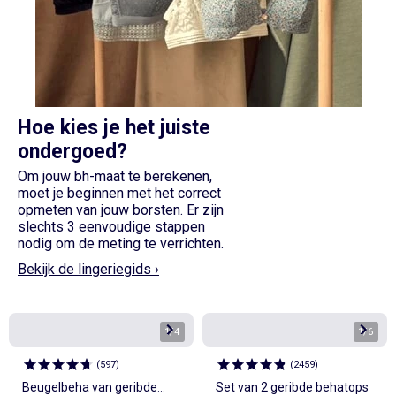
Hoe kies je het juiste
ondergoed?
Om jouw bh-maat te berekenen,
moet je beginnen met het correct
opmeten van jouw borsten. Er zijn
slechts 3 eenvoudige stappen
nodig om de meting te verrichten.
Bekijk de lingeriegids ›
1
/
4
1
/
6
(
597
)
(
2459
)
Beugelbeha van geribde
Set van 2 geribde behatops