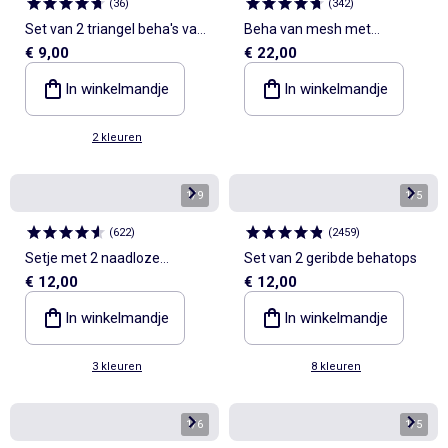
(
36
)
(
342
)
Set van 2 triangel beha's van
Beha van mesh met
€ 9,00
€ 22,00
microvezel
borduursels
In winkelmandje
In winkelmandje
2 kleuren
1
/
9
1
/
5
(
622
)
(
2459
)
Setje met 2 naadloze
Set van 2 geribde behatops
€ 12,00
€ 12,00
behatops van ribtricot
In winkelmandje
In winkelmandje
3 kleuren
8 kleuren
1
/
6
1
/
5