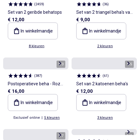
(
2459
)
(
36
)
Set van 2 geribde behatops
Set van 2 triangel beha's van
€ 12,00
€ 9,00
microvezel
In winkelmandje
In winkelmandje
8 kleuren
2 kleuren
1
/
3
1
/
5
(
387
)
(
61
)
Postoperatieve beha - Roze
Set van 2 katoenen beha's
€ 16,00
€ 12,00
Oktober
In winkelmandje
In winkelmandje
Exclusief online
|
5 kleuren
3 kleuren
1
/
7
1
/
3