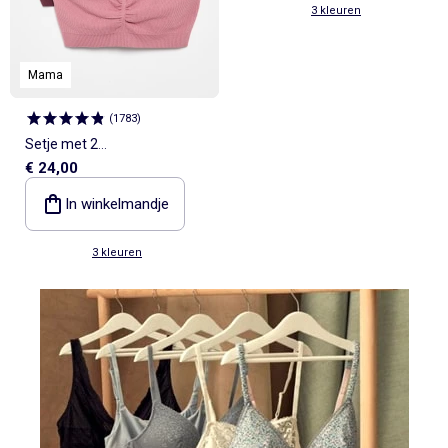
3 kleuren
Mama
(
1783
)
Setje met 2
€ 24,00
borstvoedingsbeha's
In winkelmandje
3 kleuren