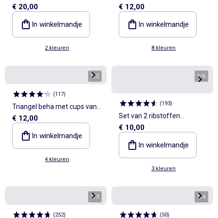
€ 20,00
€ 12,00
microvezel
In winkelmandje
In winkelmandje
2 kleuren
8 kleuren
1
/
2
1
/
6
(
117
)
(
193
)
Triangel beha met cups van
Set van 2 ribstoffen
€ 12,00
microvezel
€ 10,00
bandeautopjes zonder
In winkelmandje
naden
In winkelmandje
4 kleuren
3 kleuren
1
/
3
1
/
4
(
252
)
(
50
)