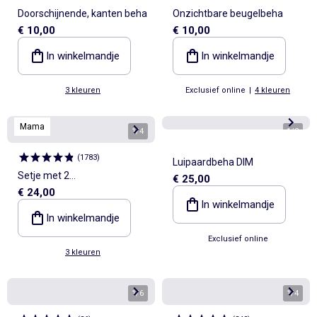
Doorschijnende, kanten beha
Onzichtbare beugelbeha
€ 10,00
€ 10,00
In winkelmandje
In winkelmandje
3 kleuren
Exclusief online
|
4 kleuren
Mama
1
/
4
1
/
2
(
1783
)
Luipaardbeha DIM
Setje met 2
€ 25,00
€ 24,00
borstvoedingsbeha's
In winkelmandje
In winkelmandje
Exclusief online
3 kleuren
1
/
6
1
/
4