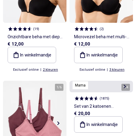
(
19
)
(
2
)
Onzichtbare beha met diep
Microvezel beha met multi-
€ 12,00
€ 12,00
decolleté
positiebandjes
In winkelmandje
In winkelmandje
Exclusief online
|
2 kleuren
Exclusief online
|
3 kleuren
Mama
1
/
6
1
/
4
(
1875
)
Set van 2 katoenen
€ 20,00
borstvoedingbeha's
In winkelmandje