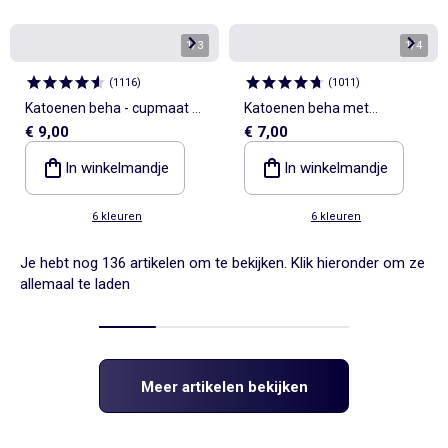
1
/
3
1
/
4
(
1116
)
(
1011
)
Katoenen beha - cupmaat D
Katoenen beha met
€ 9,00
€ 7,00
en E
schuimvulling
In winkelmandje
In winkelmandje
6 kleuren
6 kleuren
Je hebt nog 136 artikelen om te bekijken. Klik hieronder om ze
allemaal te laden
Meer artikelen bekijken