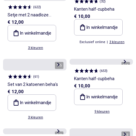
(
32
)
(
622
)
Kanten half-cupbeha
Setje met 2 naadloze
€ 10,00
€ 12,00
behatops van ribtricot
In winkelmandje
In winkelmandje
Exclusief online
|
3 kleuren
3 kleuren
1
/
5
1
/
4
(
653
)
(
61
)
Kanten half-cupbeha
Set van 2 katoenen beha's
€ 10,00
€ 12,00
In winkelmandje
In winkelmandje
9 kleuren
3 kleuren
1
/
2
1
/
3