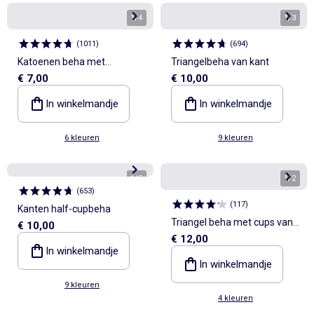
1
/
4
1
/
3
(
1011
)
(
694
)
Katoenen beha met
Triangelbeha van kant
€ 7,00
€ 10,00
schuimvulling
In winkelmandje
In winkelmandje
6 kleuren
9 kleuren
1
/
3
1
/
2
(
653
)
(
117
)
Kanten half-cupbeha
Triangel beha met cups van
€ 10,00
€ 12,00
microvezel
In winkelmandje
In winkelmandje
9 kleuren
4 kleuren