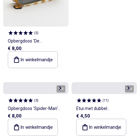
(
5
)
Opbergdoos 'De
€ 8,00
Leeuwenkoning' 'Disney'
In winkelmandje
1
/
4
1
/
4
(
3
)
(
11
)
Opbergdoos 'Spider-Man'
Etui met dubbel
€ 8,00
€ 4,50
'Marvel'
compartiment
In winkelmandje
In winkelmandje