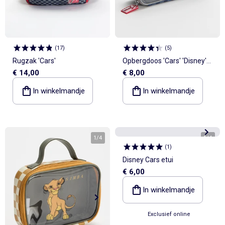
(
17
)
(
5
)
Rugzak 'Cars'
Opbergdoos 'Cars' 'Disney'
€ 14,00
€ 8,00
'Pixar'
In winkelmandje
In winkelmandje
1
/
4
1
/
4
(
1
)
Disney Cars etui
€ 6,00
In winkelmandje
Exclusief online