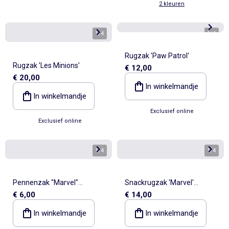
2 kleuren
1
/
4
1
/
4
Rugzak 'Paw Patrol'
Rugzak 'Les Minions'
€ 12,00
€ 20,00
In winkelmandje
In winkelmandje
Exclusief online
Exclusief online
1
/
4
1
/
4
Pennenzak "Marvel"
Snackrugzak 'Marvel'
€ 6,00
€ 14,00
"Spiderman"
'Spiderman'
In winkelmandje
In winkelmandje