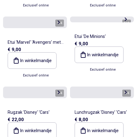
Exclusief online
Exclusief online
1
/
4
1
/
4
Etui 'De Minions'
Etui 'Marvel' 'Avengers' met
€ 9,00
€ 9,00
2 vakken
In winkelmandje
In winkelmandje
Exclusief online
Exclusief online
1
/
4
1
/
4
Rugzak 'Disney' 'Cars'
Lunchrugzak 'Disney' 'Cars'
€ 22,00
€ 8,00
In winkelmandje
In winkelmandje