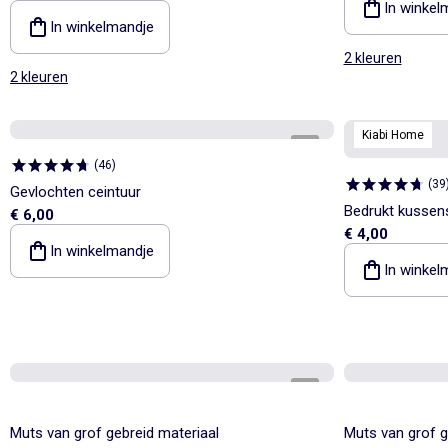
In winkel
In winkelmandje
2 kleuren
2 kleuren
Kiabi Home
1
/
3
(
46
)
(
39
Gevlochten ceintuur
Bedrukt kussen
€ 6,00
€ 4,00
In winkelmandje
In winkel
1
/
2
Muts van grof gebreid materiaal
Muts van grof g