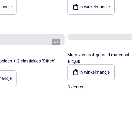
mandje
In winkelmandje
1
/
1
)
Muts van grof gebreid materiaal
elden + 2 elastiekjes 'Stitch'
€ 4,00
In winkelmandje
mandje
3 kleuren