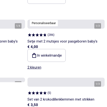
Personaliseerbaar
1
/
4
1
/
3
(
286
)
oren baby's
Setje met 2 mutsjes voor pasgeboren baby's
€ 4,00
In winkelmandje
2 kleuren
1
/
4
1
/
3
(
5
)
Set van 2 krokodillenklemmen met strikken
€ 3,50