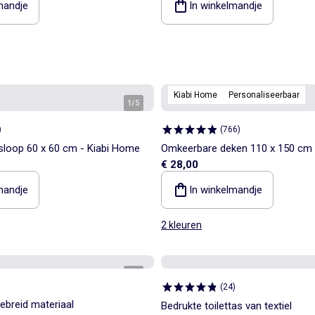
mandje
In winkelmandje
Kiabi Home
Personaliseerbaar
1
/
5
)
(
766
)
sloop 60 x 60 cm - Kiabi Home
Omkeerbare deken 110 x 150 cm 
€ 28,00
mandje
In winkelmandje
2 kleuren
1
/
2
(
24
)
ebreid materiaal
Bedrukte toilettas van textiel