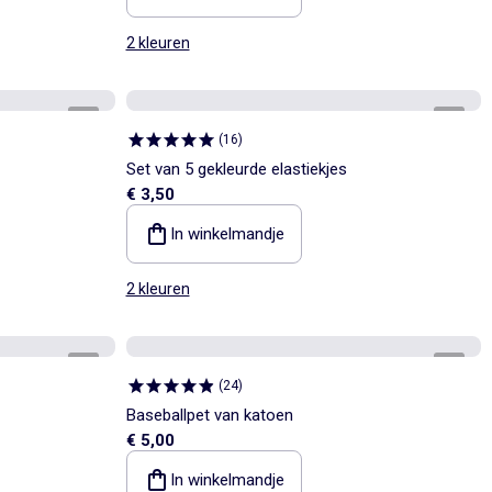
2 kleuren
1
/
5
1
/
2
(
16
)
Set van 5 gekleurde elastiekjes
€ 3,50
In winkelmandje
2 kleuren
1
/
4
1
/
5
(
24
)
Baseballpet van katoen
€ 5,00
In winkelmandje