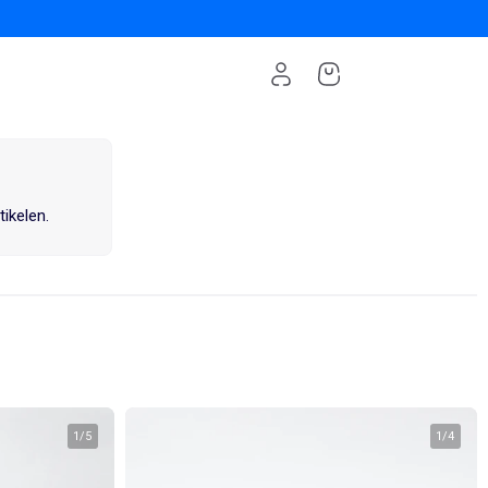
tikelen.
1
/
5
1
/
4