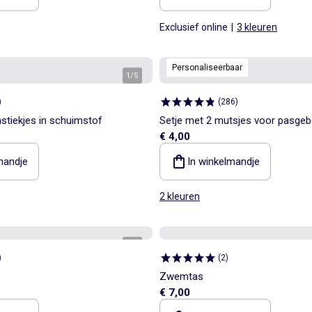
Exclusief online
|
3 kleuren
Personaliseerbaar
1
/
5
)
(
286
)
astiekjes in schuimstof
Setje met 2 mutsjes voor pasgeb
€ 4,00
mandje
In winkelmandje
2 kleuren
1
/
4
)
(
2
)
Zwemtas
€ 7,00