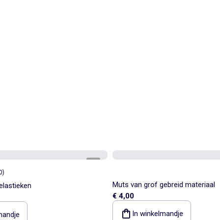
1
/
4
0
)
Muts van grof gebreid materiaal
elastieken
€ 4,00
In winkelmandje
mandje