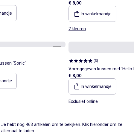
€ 8,00
mandje
In winkelmandje
2 kleuren
1
/
1
(
3
)
ssen 'Sonic'
Vormgegeven kussen met 'Hello Ki
€ 8,00
mandje
In winkelmandje
Exclusief online
Je hebt nog 463 artikelen om te bekijken. Klik hieronder om ze
allemaal te laden