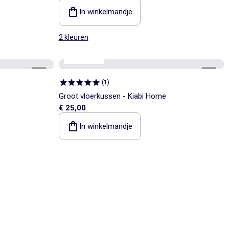
In winkelmandje
2 kleuren
Kiabi Home
1
/
2
1
/
3
(
1
)
Groot vloerkussen - Kiabi Home
€ 25,00
In winkelmandje