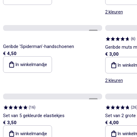
2 kleuren
1
/
2
(
6
)
Geribde 'Spiderman'-handschoenen
Geribde muts m
€ 4,50
€ 3,00
In winkelmandje
In winkel
2 kleuren
1
/
2
(
16
)
(
26
Set van 5 gekleurde elastiekjes
Set van 2 grote
€ 3,50
€ 4,00
In winkelmandje
In winkel