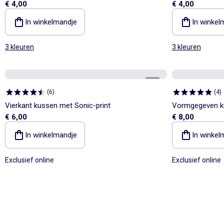
€ 4,00
€ 4,00
In winkelmandje
In winkel
3 kleuren
3 kleuren
1
/
1
(
6
)
(
4
)
Vierkant kussen met Sonic-print
Vormgegeven ku
€ 6,00
€ 8,00
In winkelmandje
In winkel
Exclusief online
Exclusief online