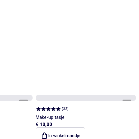
1
/
2
1
/
4
(
33
)
Make-up tasje
€ 10,00
In winkelmandje