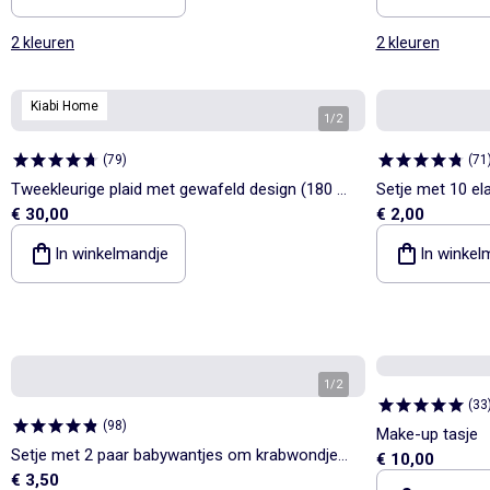
2 kleuren
2 kleuren
Kiabi Home
1
/
2
(
79
)
(
71
Tweekleurige plaid met gewafeld design (180 x
Setje met 10 el
€ 30,00
€ 2,00
200 cm)
In winkelmandje
In winkel
1
/
2
(
33
(
98
)
Make-up tasje
Setje met 2 paar babywantjes om krabwondjes
€ 10,00
€ 3,50
te voorkomen