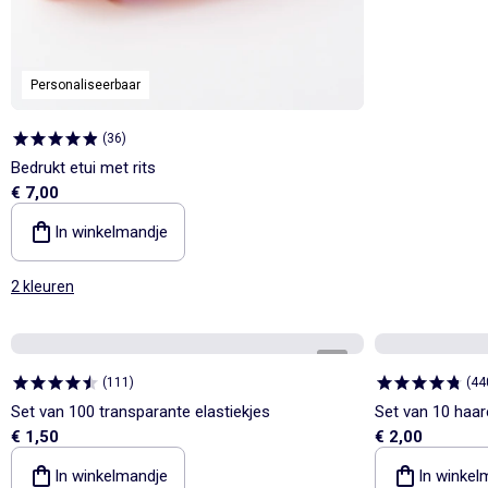
Personaliseerbaar
(
36
)
Bedrukt etui met rits
€ 7,00
In winkelmandje
2 kleuren
1
/
1
(
111
)
(
44
Set van 100 transparante elastiekjes
Set van 10 haar
€ 1,50
€ 2,00
In winkelmandje
In winkel