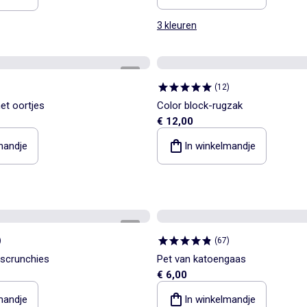
3 kleuren
1
/
2
(
12
)
et oortjes
Color block-rugzak
€ 12,00
mandje
In winkelmandje
1
/
2
)
(
67
)
 scrunchies
Pet van katoengaas
€ 6,00
mandje
In winkelmandje