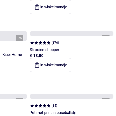
In winkelmandje
1
/
6
1
/
5
(
176
)
Strooien shopper
- Kiabi Home
€ 18,00
In winkelmandje
1
/
3
1
/
3
(
15
)
Pet met print in baseballstijl