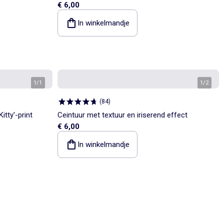
€ 6,00
In winkelmandje
1
/
1
1
/
2
(
84
)
tty'-print
Ceintuur met textuur en iriserend effect
€ 6,00
In winkelmandje