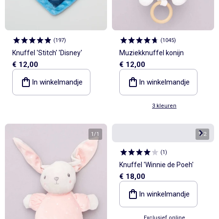
(
197
)
(
1045
)
Knuffel 'Stitch' 'Disney'
Muziekknuffel konijn
€ 12,00
€ 12,00
In winkelmandje
In winkelmandje
3 kleuren
1
/
1
1
/
2
(
1
)
Knuffel 'Winnie de Poeh'
€ 18,00
In winkelmandje
Exclusief online