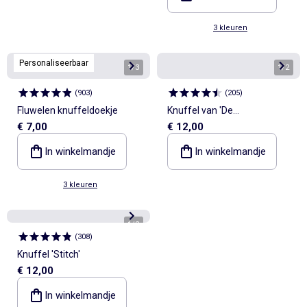
3 kleuren
Personaliseerbaar
1
/
3
1
/
2
(
903
)
(
205
)
Fluwelen knuffeldoekje
Knuffel van 'De
€ 7,00
€ 12,00
Leeuwenkoning'
In winkelmandje
In winkelmandje
3 kleuren
1
/
2
(
308
)
Knuffel 'Stitch'
€ 12,00
In winkelmandje