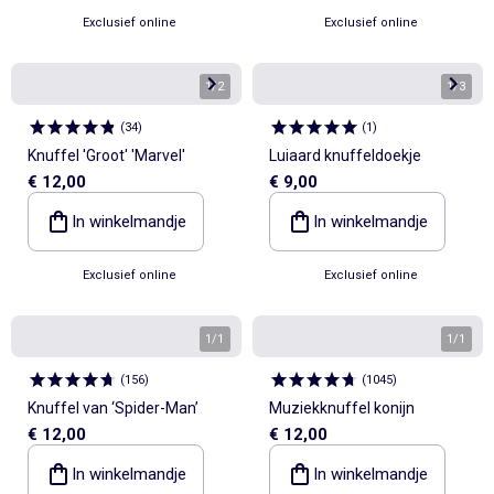
Exclusief online
Exclusief online
1
/
2
1
/
3
(
34
)
(
1
)
Knuffel 'Groot' 'Marvel'
Luiaard knuffeldoekje
€ 12,00
€ 9,00
In winkelmandje
In winkelmandje
Exclusief online
Exclusief online
1
/
1
1
/
1
(
156
)
(
1045
)
Knuffel van ‘Spider-Man’
Muziekknuffel konijn
€ 12,00
€ 12,00
In winkelmandje
In winkelmandje