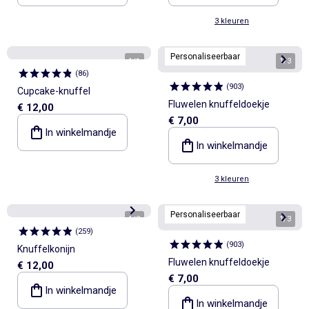
3 kleuren
Personaliseerbaar
1
/
1
1
/
3
(
86
)
(
903
)
Cupcake-knuffel
Fluwelen knuffeldoekje
€ 12,00
€ 7,00
In winkelmandje
In winkelmandje
3 kleuren
Personaliseerbaar
1
/
2
1
/
3
(
259
)
(
903
)
Knuffelkonijn
Fluwelen knuffeldoekje
€ 12,00
€ 7,00
In winkelmandje
In winkelmandje