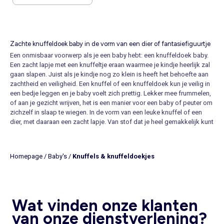
Zachte knuffeldoek baby in de vorm van een dier of fantasiefiguurtje
Een onmisbaar voorwerp als je een baby hebt: een knuffeldoek baby.
Een zacht lapje met een knuffeltje eraan waarmee je kindje heerlijk zal
gaan slapen. Juist als je kindje nog zo klein is heeft het behoefte aan
zachtheid en veiligheid. Een knuffel of een knuffeldoek kun je veilig in
een bedje leggen en je baby voelt zich prettig. Lekker mee frummelen,
of aan je gezicht wrijven, het is een manier voor een baby of peuter om
zichzelf in slaap te wiegen. In de vorm van een leuke knuffel of een
dier, met daaraan een zacht lapje. Van stof dat je heel gemakkelijk kunt
uitwassen. Zo’n knuffeldoekje is ook iets om mee te spelen.
Speelgoed dat superveilig is, voor een leuke prijs, en waarmee je
kleintje zich best een tijdje zal vermaken als het wakker wordt of juist
Homepage
/
Baby's
/
Knuffels & knuffeldoekjes
in slaap moet vallen.
Knuffeldoek baby met leuke figuren eraan
Bij KIABI hebben we veel verschillende modellen knuffeldoekjes. In
zachte pastelkleuren en voor een leuke prijs. Ook van Disney-figuren of
Wat vinden onze klanten
andere aansprekende figuren die je als knuffel aan je baby kunt
aanbieden. Online bestellen gaat bij ons heel gemakkelijk. En een
van onze dienstverlening?
knuffeldoek baby is een ideaal kraamcadeautje. Een leuk presentje