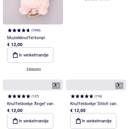
(
1045
)
Muziekknuffel konijn
€ 12,00
In winkelmandje
3 kleuren
1
/
2
1
/
2
(
127
)
(
116
)
Knuffeldoekje 'Angel' van
Knuffeldoekje 'Stitch' van
€ 12,00
€ 12,00
'Lilo & Stitch'
'Disney'
In winkelmandje
In winkelmandje