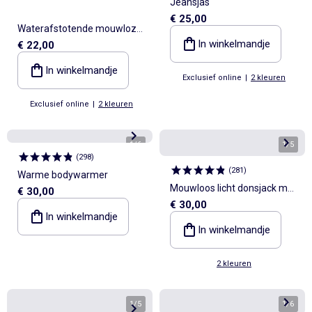
Jeansjas
€ 25,00
Waterafstotende mouwloze
In winkelmandje
€ 22,00
gewatteerde jas
In winkelmandje
Exclusief online
|
2 kleuren
Exclusief online
|
2 kleuren
1
/
6
1
/
5
(
298
)
(
281
)
Warme bodywarmer
Mouwloos licht donsjack met
€ 30,00
€ 30,00
opstaande kraag
In winkelmandje
In winkelmandje
2 kleuren
1
/
5
1
/
6