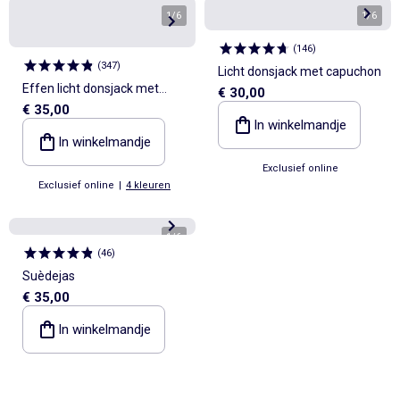
1
/
6
1
/
6
(
146
)
(
347
)
Licht donsjack met capuchon
Effen licht donsjack met
€ 30,00
€ 35,00
lange mouw en opstaande
In winkelmandje
kraag
In winkelmandje
Exclusief online
Exclusief online
|
4 kleuren
1
/
6
(
46
)
Suèdejas
€ 35,00
In winkelmandje