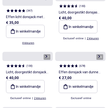
(
130
)
(
347
)
Licht, doorgestikt donsjas
Effen licht donsjack met
€ 40,00
met capuchon
€ 35,00
lange mouw en opstaande
In winkelmandje
kraag
In winkelmandje
Exclusief online
|
2 kleuren
4 kleuren
1
/
7
1
/
6
(
130
)
(
678
)
Licht, doorgestikt donsjack
Effen donsjack van dunne
€ 40,00
€ 27,00
met capuchon
stof
In winkelmandje
In winkelmandje
Exclusief online
|
2 kleuren
Exclusief online