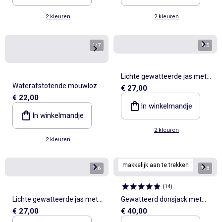
2 kleuren
2 kleuren
1
/
7
1
/
5
Lichte gewatteerde jas met
Waterafstotende mouwloze
€ 27,00
ritssluiting
€ 22,00
gewatteerde jas
In winkelmandje
In winkelmandje
2 kleuren
2 kleuren
makkelijk aan te trekken
1
/
6
1
/
8
(
14
)
Lichte gewatteerde jas met
Gewatteerd donsjack met
€ 27,00
€ 40,00
ritssluiting
capuchon