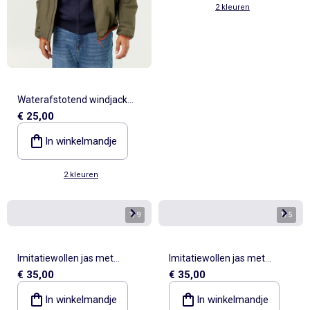
2 kleuren
Waterafstotend windjack
€ 25,00
met capuchon
In winkelmandje
2 kleuren
1
/
9
1
/
5
Imitatiewollen jas met
Imitatiewollen jas met
€ 35,00
€ 35,00
overhemdkraag
overhemdkraag
In winkelmandje
In winkelmandje