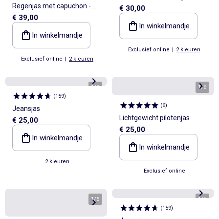
Regenjas met capuchon -
€ 30,00
opstaande kraag
€ 39,00
collectie gemakkelijk aan te
In winkelmandje
trekken
In winkelmandje
Exclusief online
|
2 kleuren
Exclusief online
|
2 kleuren
1
/
8
1
/
6
(
159
)
(
6
)
Jeansjas
Lichtgewicht pilotenjas
€ 25,00
€ 25,00
In winkelmandje
In winkelmandje
2 kleuren
Exclusief online
1
/
5
1
/
6
(
159
)