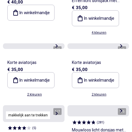
Effen licht donsjack met
€ 40,00
opgestikte zakken
€ 35,00
lange mouw en opstaande
In winkelmandje
kraag
In winkelmandje
4 kleuren
1
/
8
1
/
5
Korte aviatorjas
Korte aviatorjas
€ 35,00
€ 35,00
In winkelmandje
In winkelmandje
2 kleuren
2 kleuren
1
/
7
1
/
5
makkelijk aan te trekken
(
281
)
(
5
)
Mouwloos licht donsjas met