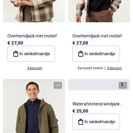
Overhemdjack met motief
Overhemdjack met motief
€ 27,00
€ 27,00
In winkelmandje
In winkelmandje
3 kleuren
Exclusief online
|
3 kleuren
1
/
5
1
/
7
Waterafstotend windjack
€ 25,00
met capuchon
In winkelmandje