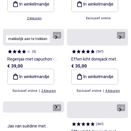
In winkelmandje
In winkelmandje
2 kleuren
Exclusief online
1
/
6
1
/
7
makkelijk aan te trekken
(
5
)
(
347
)
Regenjas met capuchon -
Effen licht donsjack met
€ 39,00
€ 35,00
collectie gemakkelijk aan te
lange mouw en opstaande
trekken
kraag
In winkelmandje
In winkelmandje
Exclusief online
|
2 kleuren
Exclusief online
|
4 kleuren
1
/
6
1
/
5
(
347
)
Jas van suèdine met