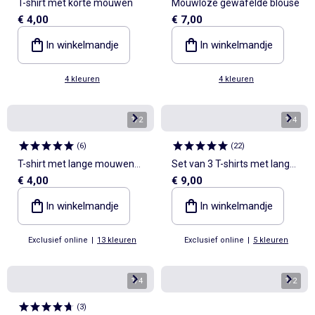
T-shirt met korte mouwen
Mouwloze gewafelde blouse
€ 4,00
€ 7,00
In winkelmandje
In winkelmandje
4 kleuren
4 kleuren
1
/
2
1
/
4
(
6
)
(
22
)
T-shirt met lange mouwen
Set van 3 T-shirts met lange
€ 4,00
€ 9,00
en print
mouwen
In winkelmandje
In winkelmandje
Exclusief online
|
13 kleuren
Exclusief online
|
5 kleuren
1
/
4
1
/
2
(
3
)