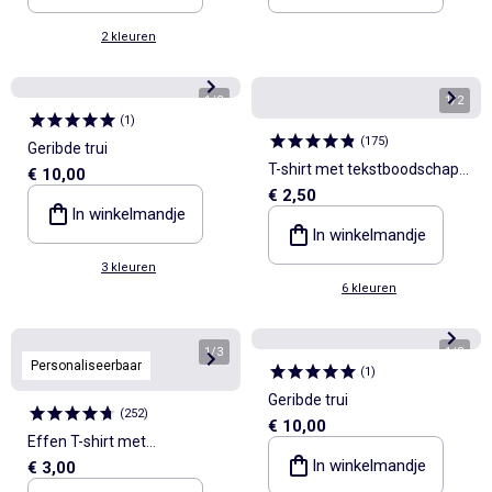
2 kleuren
1
/
3
1
/
2
(
1
)
(
175
)
Geribde trui
T-shirt met tekstboodschap
€ 10,00
€ 2,50
en korte mouwen
In winkelmandje
In winkelmandje
3 kleuren
6 kleuren
1
/
3
1
/
3
Personaliseerbaar
(
1
)
Geribde trui
(
252
)
€ 10,00
Effen T-shirt met
In winkelmandje
€ 3,00
aangerimpelde schouders