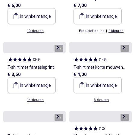
€ 6,00
€ 7,00
leuk detail
In winkelmandje
In winkelmandje
10 kleuren
Exclusief online
|
4 kleuren
1
/
2
1
/
3
(
249
)
(
148
)
T-shirt met fantasieprint
T-shirt met korte mouwen
€ 3,50
€ 4,00
met luipaardprint
In winkelmandje
In winkelmandje
14 kleuren
3 kleuren
1
/
2
1
/
3
(
12
)