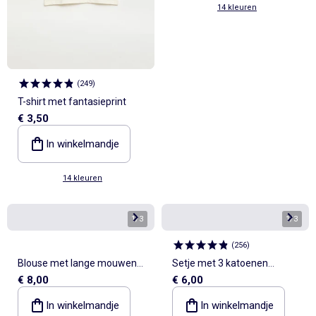
14 kleuren
(
249
)
T-shirt met fantasieprint
€ 3,50
In winkelmandje
14 kleuren
1
/
3
1
/
3
(
256
)
Blouse met lange mouwen
Setje met 3 katoenen
€ 8,00
€ 6,00
en volantkraag
singlets
In winkelmandje
In winkelmandje