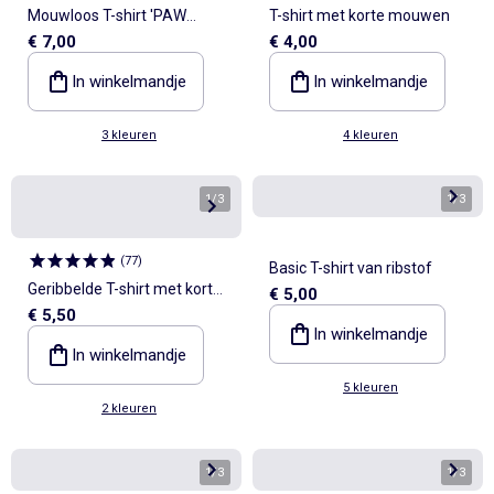
Mouwloos T-shirt 'PAW
T-shirt met korte mouwen
€ 7,00
€ 4,00
Patrol'
In winkelmandje
In winkelmandje
3 kleuren
4 kleuren
1
/
3
1
/
3
(
77
)
Basic T-shirt van ribstof
Geribbelde T-shirt met korte,
€ 5,00
€ 5,50
geplooide mouwen
In winkelmandje
In winkelmandje
5 kleuren
2 kleuren
1
/
3
1
/
3