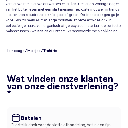
vernieuwd met nieuwe ontwerpen en stijlen. Geniet op zonnige dagen
van het buitenleven met een shirt meisjes met korte mouwen in trendy
kleuren zoals oudroze, oranje, geel of groen. Op frissere dagen ga je
voor T-shirts meisjes met lange mouwen uit onze eco-design-lijn
collectie, gemaakt van organisch of gerecycled materiaal, de perfecte
balans tussen kwaliteit en duurzaam. Verantwoorde
meisjes kleding
dus.
ONTDEK DE TRENDS van shirt meisjes
Je kids schitteren op feestelijke of speciale gelegenheden met de
Homepage
/
Meisjes
/
T-shirts
meisjes T-shirts met lovertjes of pailletten, een trend die niet meer weg
te denken is. Een shirt of top met een afbeelding van hun favoriete
personages zijn altijd een succes, evenals shirts met een dierenprint,
gestreept of T-shirts met stippen. Mouwloze tops of T-shirts zijn ideaal
Wat vinden onze klanten
voor als de temperaturen oplopen of bieden extra warmte onder een
trui of sweater op frissere dagen.
van onze dienstverlening?
IDEEËN OM EEN SHIRT MEISJES TE COMBINEREN
*
Wij onthullen hier onze drie favoriete combinaties:
Combi 1: Een shirt met ruches en een tule rok. Een chique idee voor
onvergetelijke momenten.
Combi 2: Een basic katoenen T-shirt en een spijkerbroek. Kies een wit
T-shirt en een jeans voor als je op de foto gaat, voor de mooiste foto’s!
Betalen
Combi 3: Een meisjes shirt met een opvallende opdruk en een legging.
“Hartelijk dank voor de vlotte afhandeling, het is een fijn
Een superleuke optie voor naar school.