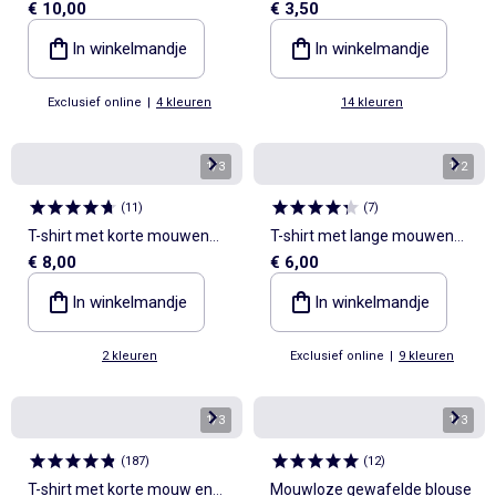
€ 10,00
€ 3,50
mouwen
In winkelmandje
In winkelmandje
Exclusief online
|
4 kleuren
14 kleuren
1
/
3
1
/
2
(
11
)
(
7
)
T-shirt met korte mouwen
T-shirt met lange mouwen
€ 8,00
€ 6,00
'Stitch'
en animatie
In winkelmandje
In winkelmandje
2 kleuren
Exclusief online
|
9 kleuren
1
/
3
1
/
3
(
187
)
(
12
)
T-shirt met korte mouw en
Mouwloze gewafelde blouse