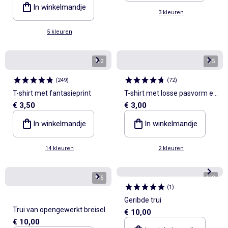
In winkelmandje
3 kleuren
5 kleuren
1
/
2
1
/
5
(
249
)
(
72
)
T-shirt met fantasieprint
T-shirt met losse pasvorm en
€ 3,50
€ 3,00
print op rug & borst
In winkelmandje
In winkelmandje
14 kleuren
2 kleuren
1
/
5
1
/
3
(
1
)
Geribde trui
Trui van opengewerkt breisel
€ 10,00
€ 10,00