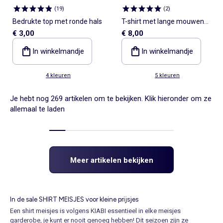
(
19
)
(
2
)
Bedrukte top met ronde hals
T-shirt met lange mouwen
€ 3,00
€ 8,00
van geribde stof
In winkelmandje
In winkelmandje
4 kleuren
5 kleuren
Je hebt nog 269 artikelen om te bekijken. Klik hieronder om ze
allemaal te laden
Meer artikelen bekijken
In de sale SHIRT MEISJES voor kleine prijsjes
Een shirt meisjes is volgens KIABI essentieel in elke meisjes
garderobe, je kunt er nooit genoeg hebben! Dit seizoen zijn ze