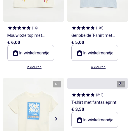
(
16
)
(
106
)
Mouwloze top met
Geribbelde T-shirt met
€ 6,00
€ 5,00
fantasieborduursels
volanmouwen
In winkelmandje
In winkelmandje
2 kleuren
4 kleuren
1
/
3
1
/
3
(
249
)
T-shirt met fantasieprint
€ 3,50
In winkelmandje