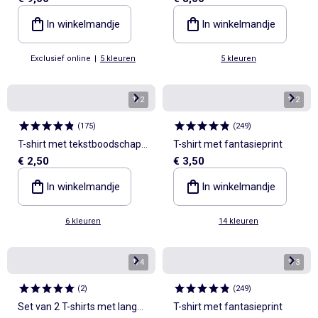
mouwen
van geribde stof
In winkelmandje
In winkelmandje
Exclusief online
|
5 kleuren
5 kleuren
1
/
2
1
/
2
(
175
)
(
249
)
T-shirt met tekstboodschap
T-shirt met fantasieprint
€ 2,50
€ 3,50
en korte mouwen
In winkelmandje
In winkelmandje
6 kleuren
14 kleuren
1
/
4
1
/
3
(
2
)
(
249
)
Set van 2 T-shirts met lange
T-shirt met fantasieprint