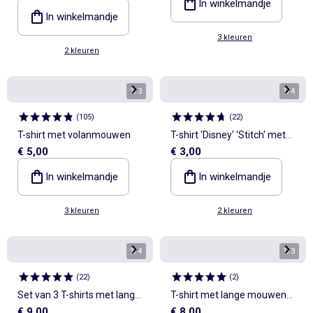
In winkelmandje
In winkelmandje
3 kleuren
2 kleuren
1
/
3
1
/
4
(
105
)
(
22
)
T-shirt met volanmouwen
T-shirt 'Disney' 'Stitch' met
€ 5,00
€ 3,00
korte mouwen
In winkelmandje
In winkelmandje
3 kleuren
2 kleuren
1
/
4
1
/
3
(
22
)
(
2
)
Set van 3 T-shirts met lange
T-shirt met lange mouwen
€ 9,00
€ 8,00