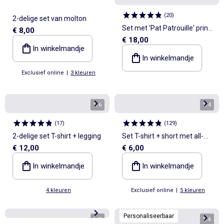
(
20
)
2-delige set van molton
Set met 'Pat Patrouille' print:
€ 8,00
€ 18,00
top + katoenen bermuda
In winkelmandje
In winkelmandje
Exclusief online
|
3 kleuren
1
/
6
1
/
4
(
17
)
(
129
)
2-delige set T-shirt + legging
Set T-shirt + short met all-
€ 12,00
€ 6,00
over print
In winkelmandje
In winkelmandje
4 kleuren
Exclusief online
|
5 kleuren
Personaliseerbaar
1
/
5
1
/
6