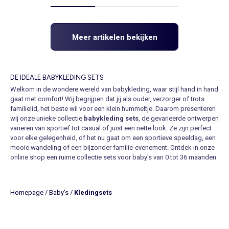
Meer artikelen bekijken
DE IDEALE BABYKLEDING SETS
Welkom in de wondere wereld van babykleding, waar stijl hand in hand
gaat met comfort! Wij begrijpen dat jij als ouder, verzorger of trots
familielid, het beste wil voor een klein hummeltje. Daarom presenteren
wij onze unieke collectie
babykleding sets
, de gevarieerde ontwerpen
variëren van sportief tot casual of juist een nette look. Ze zijn perfect
voor elke gelegenheid, of het nu gaat om een sportieve speeldag, een
mooie wandeling of een bijzonder familie-evenement. Ontdek in onze
online shop een ruime collectie sets voor baby's van 0 tot 36 maanden
voor elk moment van het jaar. De kleine ensembles bestaan uit
broekjes of leggings en bijpassende tops, T-shirts, jurkjes of sweaters
en er zijn ook
babysets
met bijbehorende accessoires, zoals slofjes,
Homepage
/
Baby's
/
Kledingsets
haarbandjes of mutsjes. Het eerste en meest voor de hand liggende
voordeel van deze sets is het gemak. Als ouder zijnde ben je altijd
druk en het samenstellen van outfits kan soms een tijdrovende taak
zijn. Met de aanschaf van een
complete babykleding set
ben je in