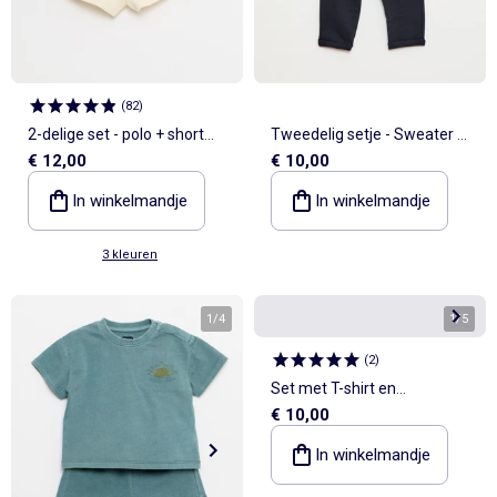
(
82
)
2-delige set - polo + short
Tweedelig setje - Sweater +
€ 12,00
€ 10,00
van gewafelde stof
broek
In winkelmandje
In winkelmandje
3 kleuren
1
/
4
1
/
5
(
2
)
Set met T-shirt en
€ 10,00
sporttrainingbroek
In winkelmandje