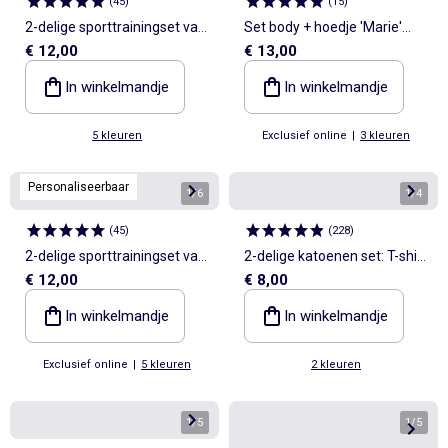
(
45
)
(
15
)
2-delige sporttrainingset van
Set body + hoedje 'Marie'
€ 12,00
€ 13,00
gewafelde stof
'Disney' - 2-delig
In winkelmandje
In winkelmandje
5 kleuren
Exclusief online
|
3 kleuren
Personaliseerbaar
1
/
6
1
/
4
(
45
)
(
228
)
2-delige sporttrainingset van
2-delige katoenen set: T-shirt
€ 12,00
€ 8,00
gewafelde stof
+ short
In winkelmandje
In winkelmandje
Exclusief online
|
5 kleuren
2 kleuren
1
/
5
1
/
5