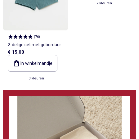
2 kleuren
(
76
)
2-delige set met geborduurd
€ 15,00
T-shirt + short
In winkelmandje
3 kleuren