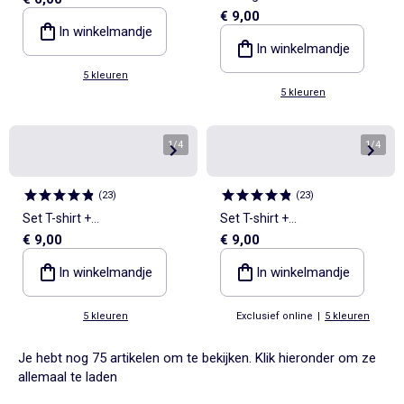
over print
€ 9,00
lange mouwen + legging
In winkelmandje
In winkelmandje
5 kleuren
5 kleuren
1
/
4
1
/
4
(
23
)
(
23
)
Set T-shirt +
Set T-shirt +
€ 9,00
€ 9,00
sporttrainingbroek - 2-delig
sporttrainingbroek - 2-delig
In winkelmandje
In winkelmandje
5 kleuren
Exclusief online
|
5 kleuren
Je hebt nog 75 artikelen om te bekijken. Klik hieronder om ze
allemaal te laden