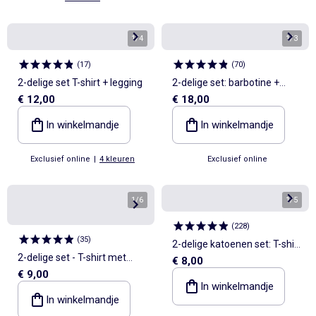
1
/
4
1
/
3
(
17
)
(
70
)
2-delige set T-shirt + legging
2-delige set: barbotine +
€ 12,00
€ 18,00
hoedje
In winkelmandje
In winkelmandje
Exclusief online
|
4 kleuren
Exclusief online
1
/
6
1
/
5
(
228
)
(
35
)
2-delige katoenen set: T-shirt
2-delige set - T-shirt met
€ 8,00
+ short
€ 9,00
lange mouwen + legging
In winkelmandje
In winkelmandje