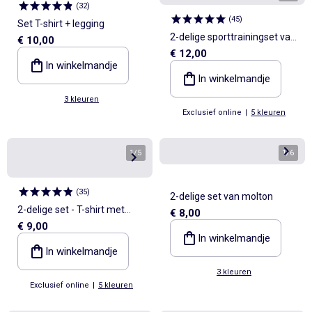
(
32
)
(
45
)
Set T-shirt + legging
2-delige sporttrainingset van
€ 10,00
€ 12,00
gewafelde stof
In winkelmandje
In winkelmandje
3 kleuren
Exclusief online
|
5 kleuren
1
/
5
1
/
6
(
35
)
2-delige set van molton
2-delige set - T-shirt met
€ 8,00
€ 9,00
lange mouwen + legging
In winkelmandje
In winkelmandje
3 kleuren
Exclusief online
|
5 kleuren