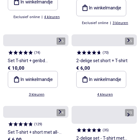
In winkelmandje
In winkelmandje
Exclusief online
|
4 kleuren
Exclusief online
|
3 kleuren
1
/
5
1
/
5
(
74
)
(
70
)
Set T-shirt + geribd
2-delige set short + T-shirt
€ 10,00
€ 6,00
fietsbroekje - 2-delig
In winkelmandje
In winkelmandje
3 kleuren
4 kleuren
1
/
4
1
/
5
(
129
)
(
35
)
Set T-shirt + short met all-
2-delige set - T-shirt met
€ 6,00