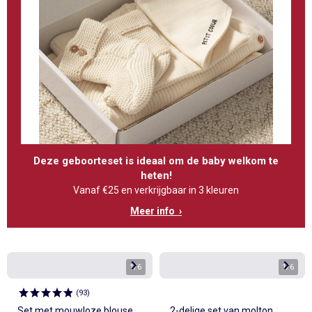
Deze geboorteset is ideaal om de baby welkom te
heten!
Vanaf €25 en verkrijgbaar in 3 kleuren
Meer info ›
1
/
6
1
/
6
(
93
)
Set met mouwloze blouse
2-delige set van molton