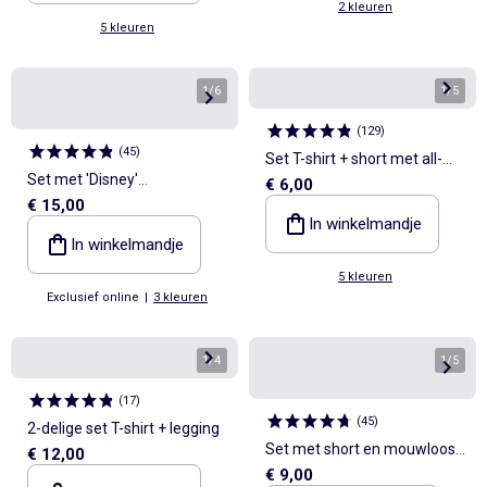
2 kleuren
5 kleuren
1
/
6
1
/
5
(
129
)
(
45
)
Set T-shirt + short met all-
Set met 'Disney'
€ 6,00
over print
€ 15,00
shortjumpsuit en buckethat
In winkelmandje
In winkelmandje
5 kleuren
Exclusief online
|
3 kleuren
1
/
4
1
/
5
(
17
)
(
45
)
2-delige set T-shirt + legging
Set met short en mouwloos
€ 12,00
€ 9,00
topje van pointelle breisel