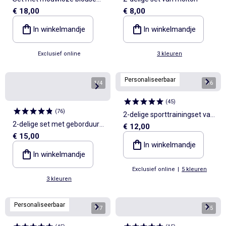
€ 18,00
€ 8,00
en short
In winkelmandje
In winkelmandje
Exclusief online
3 kleuren
Personaliseerbaar
1
/
4
1
/
6
(
45
)
(
76
)
2-delige sporttrainingset van
2-delige set met geborduurd
€ 12,00
gewafelde stof
€ 15,00
T-shirt + short
In winkelmandje
In winkelmandje
Exclusief online
|
5 kleuren
3 kleuren
Personaliseerbaar
1
/
7
1
/
5