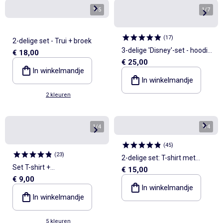
1
/
5
1
/
7
(
17
)
2-delige set - Trui + broek
3-delige 'Disney'-set - hoodie
€ 18,00
€ 25,00
+ T-shirt + legging
In winkelmandje
In winkelmandje
2 kleuren
1
/
4
1
/
4
(
45
)
(
23
)
2-delige set: T-shirt met
Set T-shirt +
€ 15,00
maokraag en broek
€ 9,00
sporttrainingbroek - 2-delig
In winkelmandje
In winkelmandje
5 kleuren