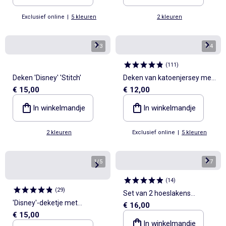
Exclusief online
|
5 kleuren
2 kleuren
1
/
3
1
/
4
(
111
)
Deken 'Disney' 'Stitch'
Deken van katoenjersey met
€ 15,00
€ 12,00
print
In winkelmandje
In winkelmandje
2 kleuren
Exclusief online
|
5 kleuren
1
/
5
1
/
7
(
14
)
(
29
)
Set van 2 hoeslakens
'Disney'-deketje met
€ 16,00
'Jurassic Explorers'
€ 15,00
fleecevoering en 'Simba'-
In winkelmandje