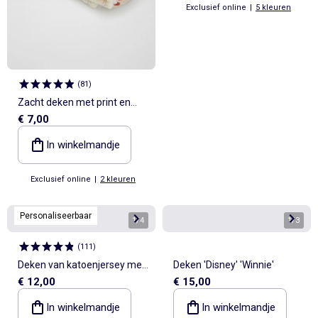
Exclusief online
|
5 kleuren
(
81
)
Zacht deken met print en
€ 7,00
fleece-effect
In winkelmandje
Exclusief online
|
2 kleuren
Personaliseerbaar
1
/
4
1
/
3
(
111
)
Deken van katoenjersey met
Deken 'Disney' 'Winnie'
€ 12,00
€ 15,00
print
In winkelmandje
In winkelmandje