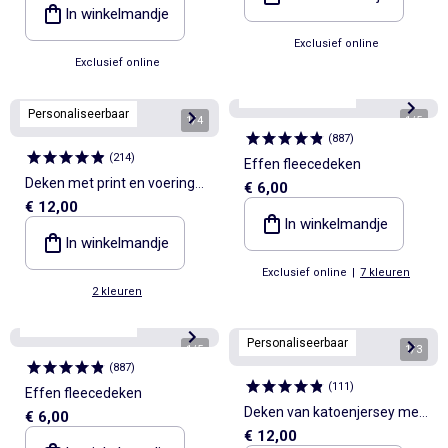
print
In winkelmandje
Exclusief online
Exclusief online
Personaliseerbaar
Personaliseerbaar
1
/
4
1
/
5
(
887
)
(
214
)
Effen fleecedeken
Deken met print en voering
€ 6,00
€ 12,00
met fleece-effect
In winkelmandje
In winkelmandje
Exclusief online
|
7 kleuren
2 kleuren
Personaliseerbaar
Personaliseerbaar
1
/
5
1
/
3
(
887
)
(
111
)
Effen fleecedeken
Deken van katoenjersey met
€ 6,00
€ 12,00
print