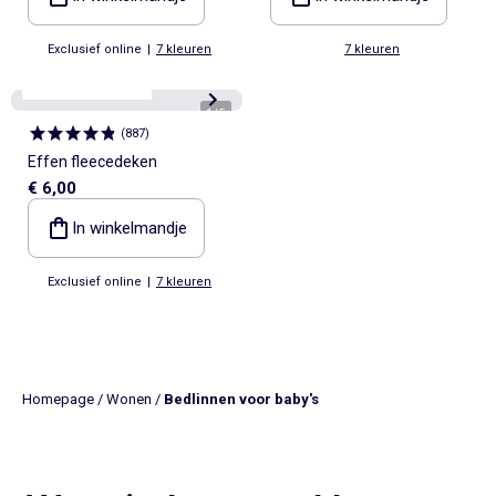
Exclusief online
|
7 kleuren
7 kleuren
Personaliseerbaar
1
/
5
(
887
)
Effen fleecedeken
€ 6,00
In winkelmandje
Exclusief online
|
7 kleuren
Homepage
/
Wonen
/
Bedlinnen voor baby's