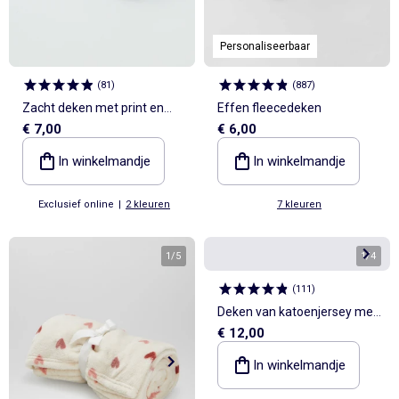
Personaliseerbaar
(
81
)
(
887
)
Zacht deken met print en
Effen fleecedeken
€ 7,00
€ 6,00
fleece-effect
In winkelmandje
In winkelmandje
Exclusief online
|
2 kleuren
7 kleuren
1
/
5
1
/
4
(
111
)
Deken van katoenjersey met
€ 12,00
print
In winkelmandje