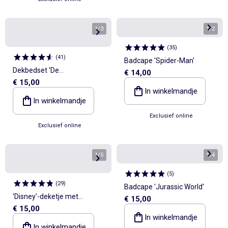
1
/
3
1
/
2
(
35
)
(
41
)
Badcape 'Spider-Man'
Dekbedset 'De
€ 14,00
€ 15,00
Leeuwenkoning' - 1-
In winkelmandje
persoonsbed
In winkelmandje
Exclusief online
Exclusief online
1
/
5
1
/
4
(
5
)
(
29
)
Badcape 'Jurassic World'
'Disney'-deketje met
€ 15,00
€ 15,00
fleecevoering en 'Simba'-
In winkelmandje
print
In winkelmandje