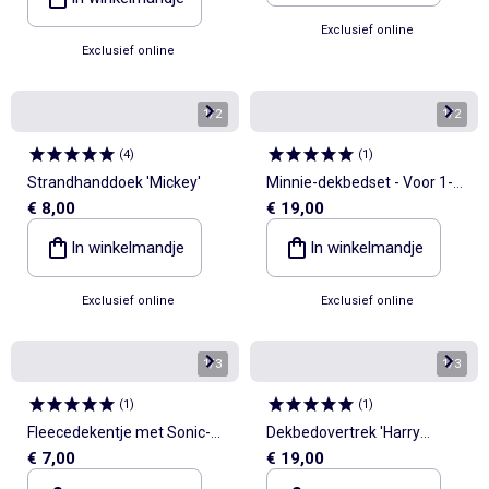
Exclusief online
Exclusief online
1
/
2
1
/
2
(
4
)
(
1
)
Strandhanddoek 'Mickey'
Minnie-dekbedset - Voor 1-
€ 8,00
€ 19,00
persoonsbed
In winkelmandje
In winkelmandje
Exclusief online
Exclusief online
1
/
3
1
/
3
(
1
)
(
1
)
Fleecedekentje met Sonic-
Dekbedovertrek 'Harry
€ 7,00
€ 19,00
print
Potter' 140x200 cm