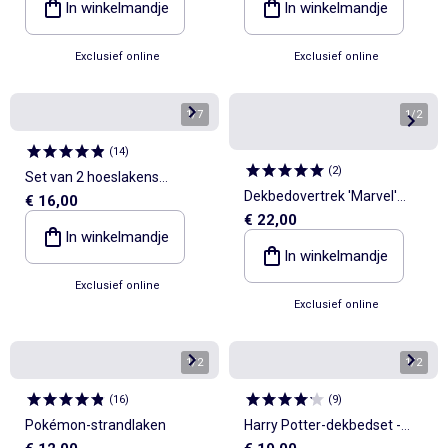
In winkelmandje
In winkelmandje
Exclusief online
Exclusief online
1
/
7
1
/
2
(
14
)
(
2
)
Set van 2 hoeslakens
Dekbedovertrek 'Marvel'
€ 16,00
'Jurassic Explorers'
€ 22,00
'Spiderman' 140x200 cm
In winkelmandje
In winkelmandje
Exclusief online
Exclusief online
1
/
2
1
/
2
(
16
)
(
9
)
Pokémon-strandlaken
Harry Potter-dekbedset -