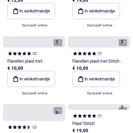
€ 12,00
€ 19,00
Voor 1-persoonsbed
In winkelmandje
In winkelmandje
Exclusief online
Exclusief online
1
/
2
1
/
3
(
2
)
(
7
)
Flanellen plaid met
Flanellen plaid met Stitch-
€ 10,00
€ 10,00
Marvel/Avengers-print
print
In winkelmandje
In winkelmandje
Exclusief online
Exclusief online
1
/
3
1
/
2
(
7
)
Plaid 'Stitch'
(
2
)
€ 19,00