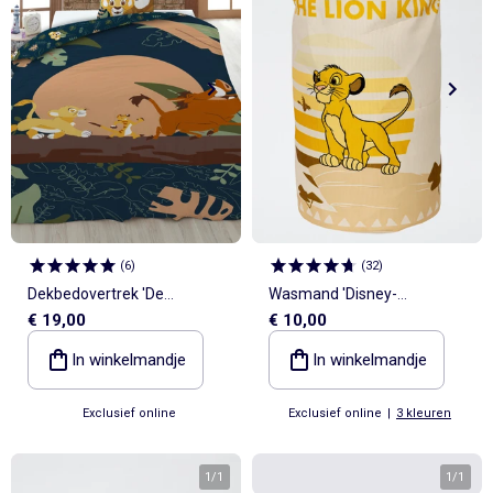
(
6
)
(
32
)
Dekbedovertrek 'De
Wasmand 'Disney-
€ 19,00
€ 10,00
Leeuwenkoning' 140x200 cm
prinsessen'
met kussensloop
In winkelmandje
In winkelmandje
Exclusief online
Exclusief online
|
3 kleuren
1
/
1
1
/
1