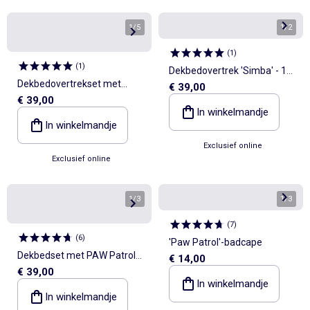
1
/
5
1
/
2
(
1
)
(
1
)
Dekbedovertrek 'Simba' - 1
Dekbedovertrekset met
€ 39,00
persoon
€ 39,00
'Avengers'-print - 1 persoon
In winkelmandje
In winkelmandje
Exclusief online
Exclusief online
1
/
3
1
/
3
(
7
)
(
6
)
'Paw Patrol'-badcape
Dekbedset met PAW Patrol-
€ 14,00
€ 39,00
print - 1-persoonsbed
In winkelmandje
In winkelmandje