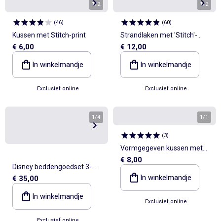
1
/
2
1
/
2
(
46
)
(
60
)
Kussen met Stitch-print
Strandlaken met 'Stitch'-
€ 6,00
€ 12,00
print
In winkelmandje
In winkelmandje
Exclusief online
Exclusief online
1
/
4
1
/
1
(
3
)
Vormgegeven kussen met
€ 8,00
'Hello Kitty'-print
Disney beddengoedset 3-
In winkelmandje
€ 35,00
delig - 1 dekbedovertrek voor
2 personen + 2 kussenslopen
In winkelmandje
Exclusief online
Exclusief online