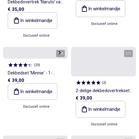
Dekbedovertrek 'Naruto' van
In winkelmandje
€ 35,00
katoen 240x220cm
In winkelmandje
Exclusief online
Exclusief online
1
/
4
1
/
1
(
23
)
Dekbedset 'Minnie' - 1-
€ 39,00
persoonsbed
(
2
)
2-delige dekbedovertrekset
In winkelmandje
€ 39,00
'Hello Kitty' - 1 eenpersoons
Exclusief online
dekbedovertrek + 1
In winkelmandje
kussensloop
Exclusief online