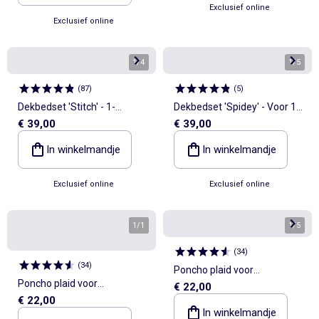
Exclusief online
Exclusief online
1
/
4
1
/
5
(
87
)
(
5
)
Dekbedset 'Stitch' - 1-
Dekbedset 'Spidey' - Voor 1-
€ 39,00
€ 39,00
persoonsbed
persoonsbed
In winkelmandje
In winkelmandje
Exclusief online
Exclusief online
1
/
1
1
/
5
(
34
)
(
34
)
Poncho plaid voor
Poncho plaid voor
€ 22,00
volwassenen 'Stitch'
€ 22,00
volwassenen 'Harry Potter'
In winkelmandje