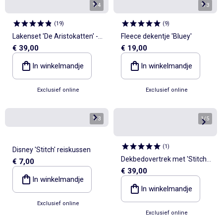
1
/
4
1
/
3
(
19
)
(
9
)
Lakenset 'De Aristokatten' -
Fleece dekentje 'Bluey'
€ 39,00
€ 19,00
1-persoonsbed
In winkelmandje
In winkelmandje
Exclusief online
Exclusief online
1
/
3
1
/
5
(
1
)
Disney 'Stitch' reiskussen
Dekbedovertrek met 'Stitch
€ 7,00
€ 39,00
en Angel' print - 1-persoons
In winkelmandje
In winkelmandje
Exclusief online
Exclusief online