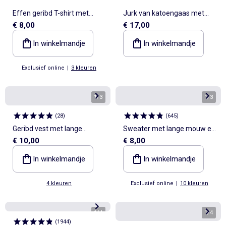
Effen geribd T-shirt met
Jurk van katoengaas met
€ 8,00
€ 17,00
knoopdetail op de schouder
ruches bij de armsgaten
In winkelmandje
In winkelmandje
Exclusief online
|
3 kleuren
1
/
3
1
/
3
(
28
)
(
645
)
Geribd vest met lange
Sweater met lange mouw en
€ 10,00
€ 8,00
mouwen
print
In winkelmandje
In winkelmandje
4 kleuren
Exclusief online
|
10 kleuren
1
/
4
1
/
4
(
1944
)