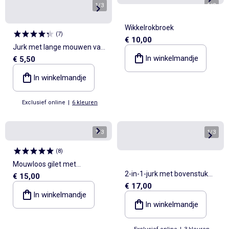
1
/
3
1
/
3
Wikkelrokbroek
(
7
)
€ 10,00
Jurk met lange mouwen van
In winkelmandje
€ 5,50
katoenen jerseytricot
In winkelmandje
Exclusief online
|
6 kleuren
1
/
3
1
/
3
(
8
)
Mouwloos gilet met
2-in-1-jurk met bovenstuk
€ 15,00
schapenvachteffect
€ 17,00
van jerseytricot en onderkant
In winkelmandje
van flanel
In winkelmandje