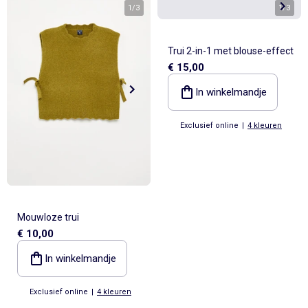
1
/
3
1
/
3
Trui 2-in-1 met blouse-effect
€ 15,00
In winkelmandje
Exclusief online
|
4 kleuren
Mouwloze trui
€ 10,00
In winkelmandje
Exclusief online
|
4 kleuren