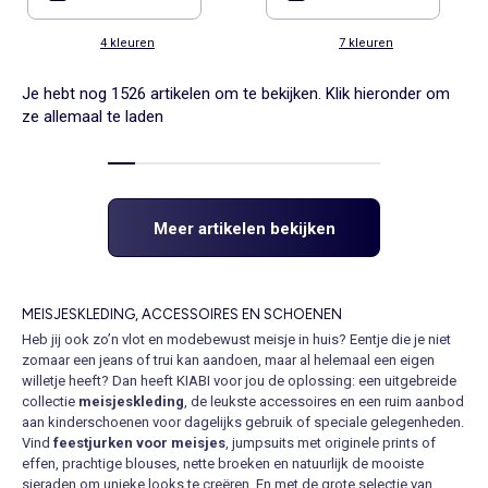
4 kleuren
7 kleuren
Je hebt nog 1526 artikelen om te bekijken. Klik hieronder om
ze allemaal te laden
Meer artikelen bekijken
MEISJESKLEDING, ACCESSOIRES EN SCHOENEN
Heb jij ook zo’n vlot en modebewust meisje in huis? Eentje die je niet
zomaar een jeans of trui kan aandoen, maar al helemaal een eigen
willetje heeft? Dan heeft KIABI voor jou de oplossing: een uitgebreide
collectie
meisjeskleding
, de leukste accessoires en een ruim aanbod
aan kinderschoenen voor dagelijks gebruik of speciale gelegenheden.
Vind
feestjurken voor meisjes
, jumpsuits met originele prints of
effen, prachtige blouses, nette broeken en natuurlijk de mooiste
sieraden om unieke looks te creëren. En met de grote selectie van