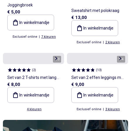
Joggingbroek
Sweatshirt met polokraag
€ 5,00
€ 13,00
In winkelmandje
In winkelmandje
Exclusief online
|
7 kleuren
Exclusief online
|
2 kleuren
1
/
3
1
/
4
(
2
)
(
13
)
Set van 2 T-shirts met lange
Set van 2 effen leggings met
€ 8,00
€ 9,00
mouwen
flarevorm
In winkelmandje
In winkelmandje
4 kleuren
Exclusief online
|
3 kleuren