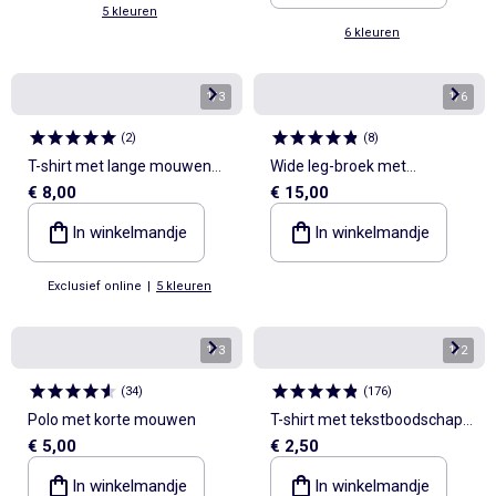
5 kleuren
6 kleuren
1
/
3
1
/
6
(
2
)
(
8
)
T-shirt met lange mouwen
Wide leg-broek met
€ 8,00
€ 15,00
van geribde stof
hartjesborduurwerk
In winkelmandje
In winkelmandje
Exclusief online
|
5 kleuren
1
/
3
1
/
2
(
34
)
(
176
)
Polo met korte mouwen
T-shirt met tekstboodschap
€ 5,00
€ 2,50
en korte mouwen
In winkelmandje
In winkelmandje