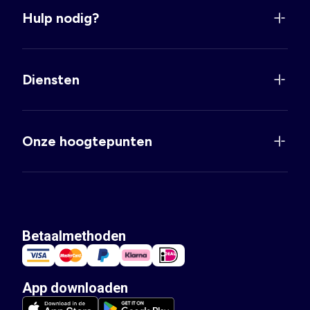
Suggestie 3: Een elegante jurk maak je netjes met een
schattig meisjes
vest
Hulp nodig?
. Of maak er juist een stoere look van door het jurkje te combineren
met een imitatieleren bikerjack, perfect voor iedere gelegenheid!
Diensten
Onze hoogtepunten
Betaalmethoden
App downloaden