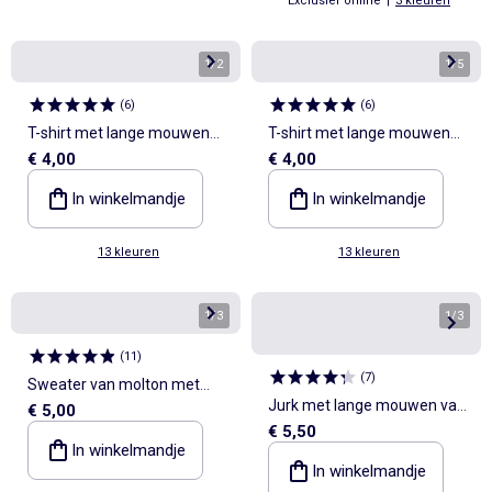
Exclusief online
|
3 kleuren
1
/
2
1
/
5
(
6
)
(
6
)
T-shirt met lange mouwen
T-shirt met lange mouwen
€ 4,00
€ 4,00
en print
en print
In winkelmandje
In winkelmandje
13 kleuren
13 kleuren
1
/
3
1
/
3
(
11
)
(
7
)
Sweater van molton met
Jurk met lange mouwen van
€ 5,00
borstprint
€ 5,50
katoenen jerseytricot
In winkelmandje
In winkelmandje