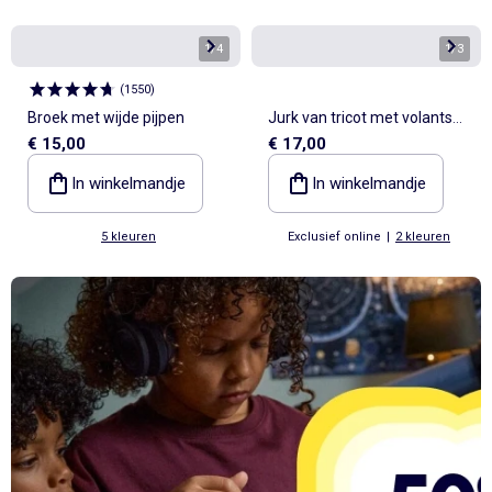
1
/
4
1
/
3
(
1550
)
Broek met wijde pijpen
Jurk van tricot met volants
€ 15,00
€ 17,00
op de schouders
In winkelmandje
In winkelmandje
5 kleuren
Exclusief online
|
2 kleuren