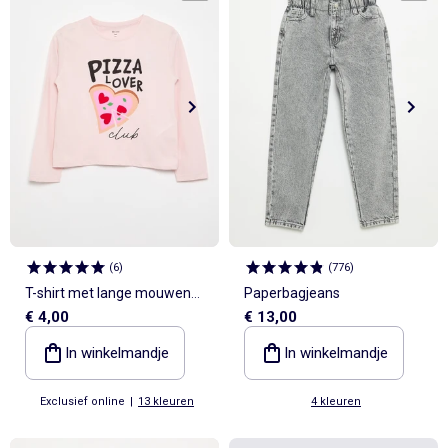
(
6
)
(
776
)
T-shirt met lange mouwen
Paperbagjeans
€ 4,00
€ 13,00
en print
In winkelmandje
In winkelmandje
Exclusief online
|
13 kleuren
4 kleuren