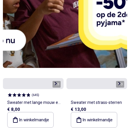
1
/
3
1
/
3
(
645
)
Sweater met lange mouw en
Sweater met strass-sterren
€ 8,00
€ 13,00
print
In winkelmandje
In winkelmandje