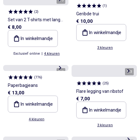
1
/
3
1
/
4
(
1
)
(
2
)
Geribde trui
Set van 2 T-shirts met lange
€ 10,00
€ 8,00
mouwen
In winkelmandje
In winkelmandje
3 kleuren
Exclusief online
|
4 kleuren
1
/
4
1
/
3
(
776
)
(
25
)
Paperbagjeans
Flare legging van ribstof
€ 13,00
€ 7,00
In winkelmandje
In winkelmandje
4 kleuren
3 kleuren