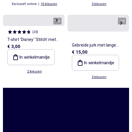
Exclusief online
|
10 kleuren
3 kleuren
1
/
4
1
/
3
(
23
)
T-shirt 'Disney' 'Stitch' met
Gebreide jurk met lange
€ 3,00
korte mouwen
€ 15,00
mouwen en knoopkraag
In winkelmandje
In winkelmandje
2 kleuren
3 kleuren