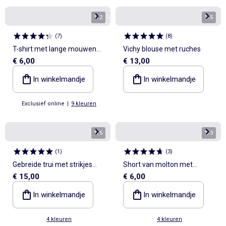
1
/
2
1
/
5
(
7
)
(
8
)
T-shirt met lange mouwen
Vichy blouse met ruches
€ 6,00
€ 13,00
en animatie
In winkelmandje
In winkelmandje
Exclusief online
|
9 kleuren
1
/
5
1
/
3
(
1
)
(
3
)
Gebreide trui met strikjes
Short van molton met
€ 15,00
€ 6,00
aan de voorkant
zakken
In winkelmandje
In winkelmandje
4 kleuren
4 kleuren