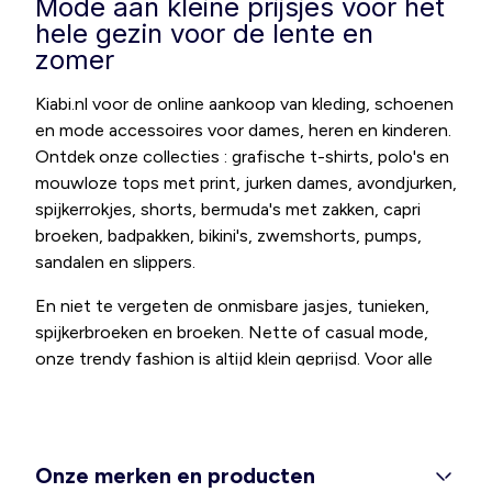
Mode aan kleine prijsjes voor het
hele gezin voor de lente en
zomer
Kiabi.nl voor de online aankoop van kleding, schoenen
en mode accessoires voor dames, heren en kinderen.
Ontdek onze collecties : grafische t-shirts, polo's en
mouwloze tops met print, jurken dames, avondjurken,
spijkerrokjes, shorts, bermuda's met zakken, capri
broeken, badpakken, bikini's, zwemshorts, pumps,
sandalen en slippers.
En niet te vergeten de onmisbare jasjes, tunieken,
spijkerbroeken en broeken. Nette of casual mode,
onze trendy fashion is altijd klein geprijsd. Voor alle
moeders is er een grote selectie aan kleertjes en
schoentjes voor baby's. We hebben ook een collectie
elegante en comfortabele positiekleding. Ontdek
onze afdeling grote maten mode voor dames (jurken,
Onze merken en producten
tops, tunieken, lingerie) en heren (t-shirts,