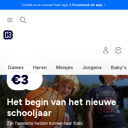
Ontdek onze nieuwe Kiabi-app 📱
Download de app
Dames
Heren
Meisjes
Jongens
Baby's
Het begin van het nieuwe
schooljaar
Zijn favoriete helden komen naar Kiabi