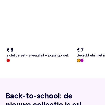
€ 8
€ 7
2-delige set - sweatshirt + joggingbroek
Bedrukt etui met ri
Back-to-school: de
nieuwe collectie is er!