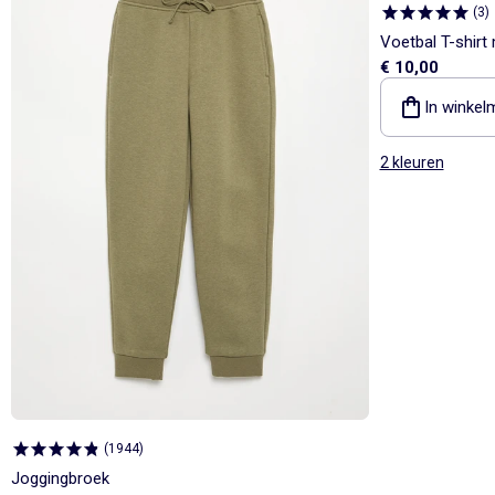
(
3
)
Voetbal T-shirt
€ 10,00
In winkel
2 kleuren
(
1944
)
Joggingbroek