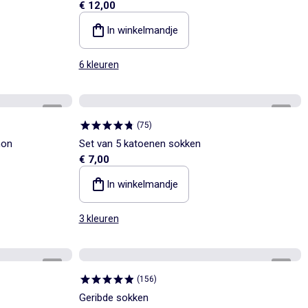
€ 12,00
In winkelmandje
6 kleuren
1
/
3
1
/
2
(
75
)
hon
Set van 5 katoenen sokken
€ 7,00
In winkelmandje
3 kleuren
1
/
5
1
/
2
(
156
)
Geribde sokken