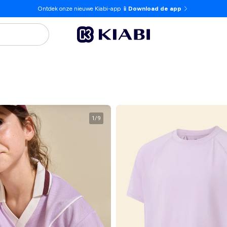
Ontdek onze nieuwe Kiabi-app 📱
Download de app
1
/
9