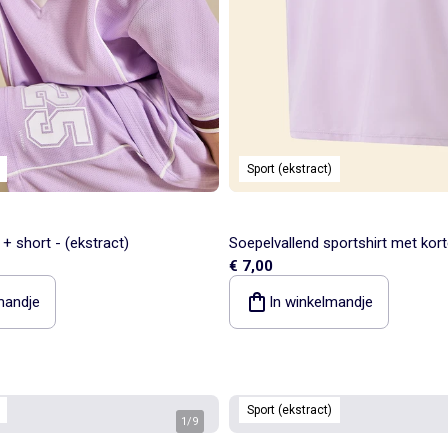
Sport (ekstract)
 + short - (ekstract)
Soepelvallend sportshirt met ko
€ 7,00
(Ekstract)
mandje
In winkelmandje
Sport (ekstract)
1
/
9