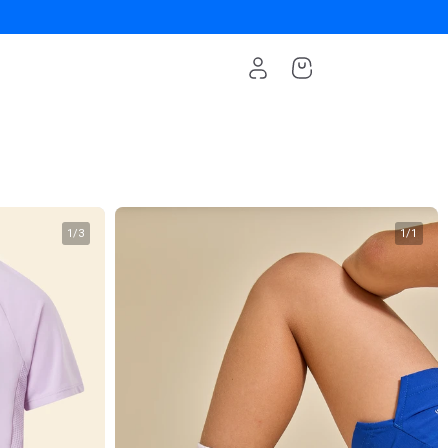
1
/
3
1
/
1