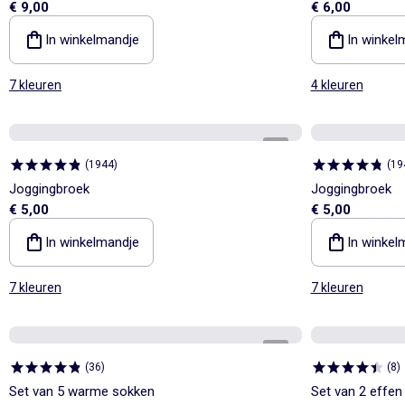
€ 9,00
€ 6,00
In winkelmandje
In winkel
7 kleuren
4 kleuren
1
/
3
(
1944
)
(
19
Joggingbroek
Joggingbroek
€ 5,00
€ 5,00
In winkelmandje
In winkel
7 kleuren
7 kleuren
1
/
2
(
36
)
(
8
)
Set van 5 warme sokken
Set van 2 effen