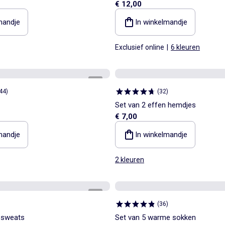
€ 12,00
mandje
In winkelmandje
Exclusief online
|
6 kleuren
1
/
3
44
)
(
32
)
Set van 2 effen hemdjes
€ 7,00
mandje
In winkelmandje
2 kleuren
1
/
5
(
36
)
 sweats
Set van 5 warme sokken