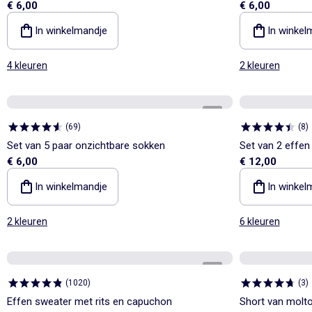
€ 6,00
€ 6,00
In winkelmandje
In winkel
4 kleuren
2 kleuren
1
/
2
(
69
)
(
8
)
Set van 5 paar onzichtbare sokken
Set van 2 effen
€ 6,00
€ 12,00
In winkelmandje
In winkel
2 kleuren
6 kleuren
1
/
3
(
1020
)
(
3
)
Effen sweater met rits en capuchon
Short van molt