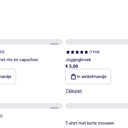
1
/
3
20
)
(
1944
)
met rits en capuchon
Joggingbroek
€ 5,00
mandje
In winkelmandje
7 kleuren
1
/
2
6
)
T-shirt met korte mouwen