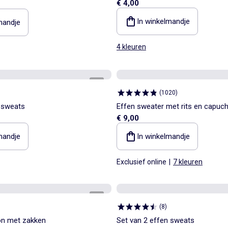
€ 4,00
In winkelmandje
mandje
4 kleuren
1
/
5
(
1020
)
 sweats
Effen sweater met rits en capuc
€ 9,00
mandje
In winkelmandje
Exclusief online
|
7 kleuren
1
/
3
(
8
)
on met zakken
Set van 2 effen sweats