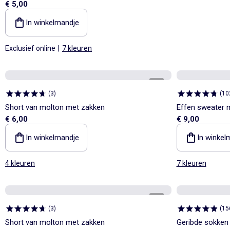
€ 5,00
In winkelmandje
Exclusief online
|
7 kleuren
1
/
3
(
3
)
(
10
Short van molton met zakken
Effen sweater 
€ 6,00
€ 9,00
In winkelmandje
In winkel
4 kleuren
7 kleuren
1
/
3
(
3
)
(
15
Short van molton met zakken
Geribde sokken