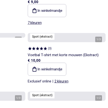
€ 9,00
In winkelmandje
7 kleuren
Sport (ekstract)
1
/
2
1
/
3
(
3
)
Voetbal T-shirt met korte mouwen (Ekstract)
€ 10,00
In winkelmandje
Exclusief online
|
2 kleuren
Sport (ekstract)
1
/
3
1
/
2