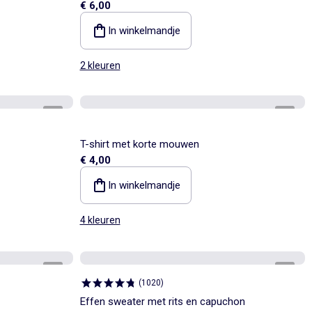
€ 6,00
In winkelmandje
2 kleuren
1
/
4
1
/
2
T-shirt met korte mouwen
€ 4,00
In winkelmandje
4 kleuren
1
/
2
1
/
3
(
1020
)
Effen sweater met rits en capuchon