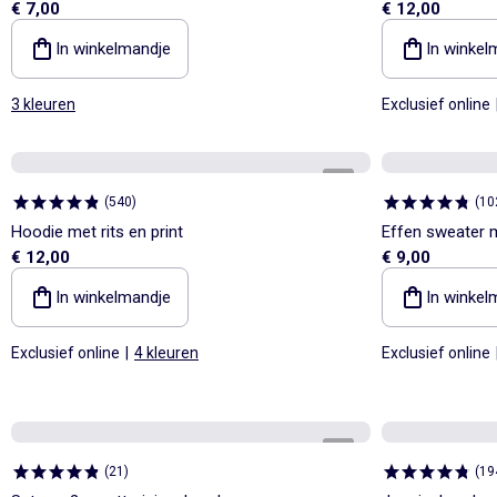
€ 7,00
€ 12,00
In winkelmandje
In winkel
3 kleuren
Exclusief online
1
/
3
(
540
)
(
10
Hoodie met rits en print
Effen sweater 
€ 12,00
€ 9,00
In winkelmandje
In winkel
Exclusief online
|
4 kleuren
Exclusief online
1
/
3
(
21
)
(
19