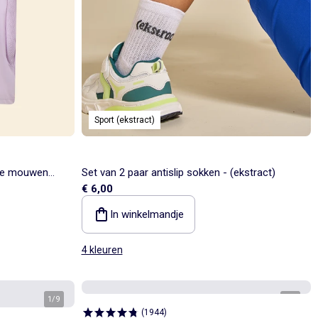
Sport (ekstract)
rte mouwen
Set van 2 paar antislip sokken - (ekstract)
€ 6,00
In winkelmandje
4 kleuren
1
/
9
1
/
3
(
1944
)