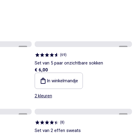
1
/
3
1
/
2
(
69
)
Set van 5 paar onzichtbare sokken
€ 6,00
In winkelmandje
2 kleuren
1
/
2
1
/
3
(
8
)
Set van 2 effen sweats