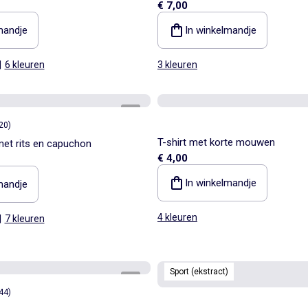
€ 7,00
mandje
In winkelmandje
|
6 kleuren
3 kleuren
1
/
3
20
)
T-shirt met korte mouwen
met rits en capuchon
€ 4,00
In winkelmandje
mandje
4 kleuren
|
7 kleuren
Sport (ekstract)
1
/
4
44
)