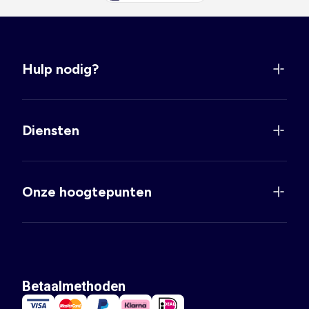
LEUKE SUGGESTIES VOOR COMBINATIES MET ONZE MEISJES
LEGGINGS
Mis onze ideeën die het altijd goed doen niet:
Idee 1: Een legging in een levendige kleur met een
sweater
met
Hulp nodig?
capuchon en ze is helemaal klaar om lekker te spelen of om juist te
chillen!
Idee 2: Combineer een lange of driekwart legging eens met een
jurkje
met ruches, voor een romantische, maar ook comfortabele stijl.
Idee 3: Kies een legging met een afbeelding van bekend persoon uit
Diensten
hun favoriete film of serie, een T-shirt en aan hun voeten een paar
heerlijk zittende
sneakers
. Een all-round outfit die perfect is voor
buitenactiviteiten.
Onze hoogtepunten
Betaalmethoden