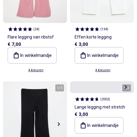
(
24
)
(
134
)
Flare legging van ribstof
Effen korte legging
€ 7,00
€ 3,00
In winkelmandje
In winkelmandje
4 kleuren
4 kleuren
1
/
3
1
/
2
(
2002
)
Lange legging met stretch
€ 3,00
In winkelmandje