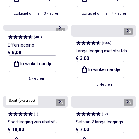
Exclusief online
|
3 kleuren
Exclusief online
|
4 kleuren
1
/
4
1
/
2
(
401
)
(
2002
)
Effen jegging
Lange legging met stretch
€ 8,00
€ 3,00
In winkelmandje
In winkelmandje
2 kleuren
5 kleuren
Sport (ekstract)
1
/
3
1
/
3
(
1
)
(
17
)
Sportlegging van ribstof -
Set van 2 lange leggings
€ 10,00
€ 7,00
(ekstract)