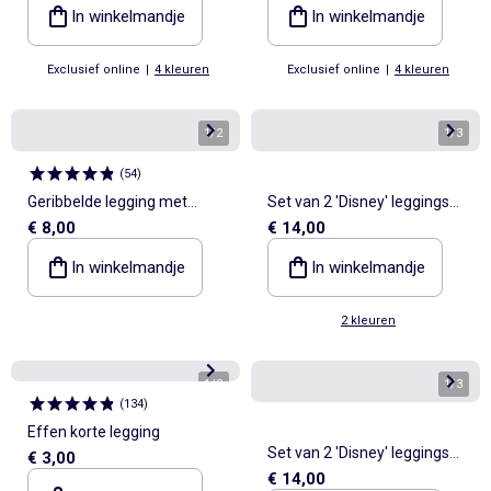
In winkelmandje
In winkelmandje
Exclusief online
|
4 kleuren
Exclusief online
|
4 kleuren
1
/
2
1
/
3
(
54
)
Geribbelde legging met
Set van 2 'Disney' leggings
€ 8,00
€ 14,00
motief
van jerseytricot
In winkelmandje
In winkelmandje
2 kleuren
1
/
2
1
/
3
(
134
)
Effen korte legging
Set van 2 'Disney' leggings
€ 3,00
€ 14,00
van jersey