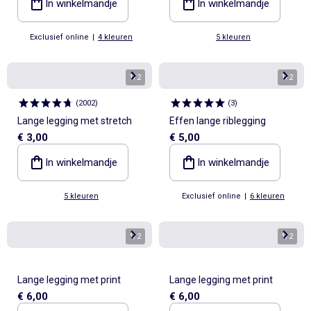
In winkelmandje
In winkelmandje
Exclusief online
|
4 kleuren
5 kleuren
1
/
2
1
/
2
(
2002
)
(
3
)
Lange legging met stretch
Effen lange riblegging
€ 3,00
€ 5,00
In winkelmandje
In winkelmandje
5 kleuren
Exclusief online
|
6 kleuren
1
/
2
1
/
2
Lange legging met print
Lange legging met print
€ 6,00
€ 6,00