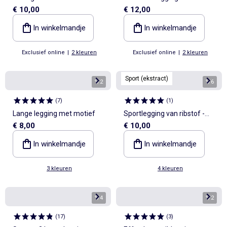
€ 10,00
€ 12,00
en legging
1 met print
In winkelmandje
In winkelmandje
Exclusief online
|
2 kleuren
Exclusief online
|
2 kleuren
Sport (ekstract)
1
/
2
1
/
6
(
7
)
(
1
)
Lange legging met motief
Sportlegging van ribstof -
€ 8,00
€ 10,00
(ekstract)
In winkelmandje
In winkelmandje
3 kleuren
4 kleuren
1
/
4
1
/
2
(
17
)
(
3
)