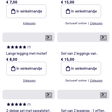
€ 7,00
€ 15,00
ribfluweel
In winkelmandje
In winkelmandje
4 kleuren
Exclusief online
|
2 kleuren
1
/
2
1
/
3
(
7
)
Lange legging met motief
Set van 2 leggings van
€ 8,00
€ 15,00
ribfluweel
In winkelmandje
In winkelmandje
3 kleuren
Exclusief online
|
2 kleuren
1
/
5
1
/
3
(
1
)
2-delige set met sweatshirt
Set van 2 leggings - 1 effen +