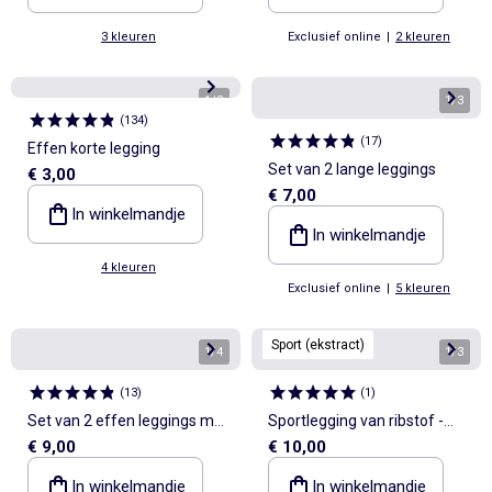
3 kleuren
Exclusief online
|
2 kleuren
1
/
2
1
/
3
(
134
)
(
17
)
Effen korte legging
Set van 2 lange leggings
€ 3,00
€ 7,00
In winkelmandje
In winkelmandje
4 kleuren
Exclusief online
|
5 kleuren
Sport (ekstract)
1
/
4
1
/
3
(
13
)
(
1
)
Set van 2 effen leggings met
Sportlegging van ribstof -
€ 9,00
€ 10,00
flarevorm
(ekstract)
In winkelmandje
In winkelmandje