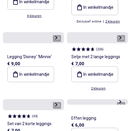
In winkelmandje
In winkelmandje
4 kleuren
Exclusief online
|
2 kleuren
1
/
3
1
/
3
(
226
)
Legging 'Disney' 'Minnie'
Setje met 2 lange leggings
€ 9,00
€ 7,00
In winkelmandje
In winkelmandje
2 kleuren
1
/
3
1
/
2
(
43
)
Effen legging
Set van 2 korte leggings
€ 6,00
€ 7,00