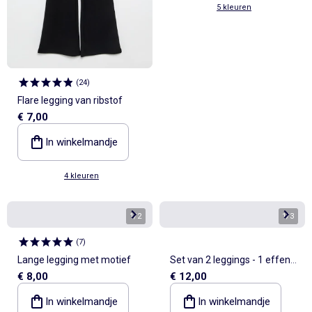
5 kleuren
(
24
)
Flare legging van ribstof
€ 7,00
In winkelmandje
4 kleuren
1
/
2
1
/
3
(
7
)
Lange legging met motief
Set van 2 leggings - 1 effen +
€ 8,00
€ 12,00
1 met print
In winkelmandje
In winkelmandje