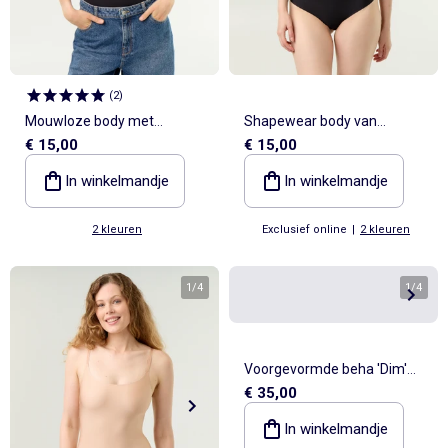
(
2
)
Mouwloze body met
Shapewear body van
€ 15,00
€ 15,00
schoudervullingen
microvezel
In winkelmandje
In winkelmandje
2 kleuren
Exclusief online
|
2 kleuren
1
/
4
1
/
4
Voorgevormde beha 'Dim'
€ 35,00
'Body touch' met
voorgevormde cups
In winkelmandje