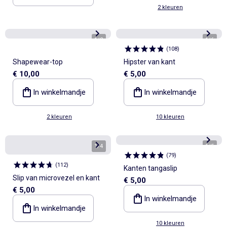
2 kleuren
1
/
3
1
/
6
(
108
)
Shapewear-top
Hipster van kant
€ 10,00
€ 5,00
In winkelmandje
In winkelmandje
2 kleuren
10 kleuren
1
/
4
1
/
5
(
79
)
(
112
)
Kanten tangaslip
Slip van microvezel en kant
€ 5,00
€ 5,00
In winkelmandje
In winkelmandje
10 kleuren