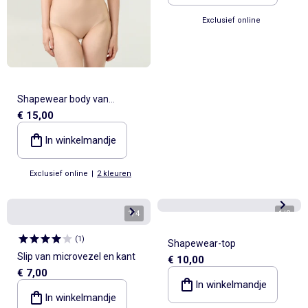
Exclusief online
Shapewear body van
€ 15,00
microvezel
In winkelmandje
Exclusief online
|
2 kleuren
1
/
4
1
/
3
(
1
)
Shapewear-top
Slip van microvezel en kant
€ 10,00
€ 7,00
In winkelmandje
In winkelmandje