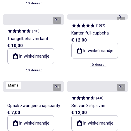
10 kleuren
1
/
5
1
/
2
(
1087
)
(
708
)
Kanten full-cupbeha
Triangelbeha van kant
€ 12,00
€ 10,00
In winkelmandje
In winkelmandje
10 kleuren
10 kleuren
Mama
1
/
4
1
/
5
(
431
)
Opaak zwangerschapspanty
Set van 3 slips van
€ 7,00
€ 12,00
stretchkatoen
In winkelmandje
In winkelmandje