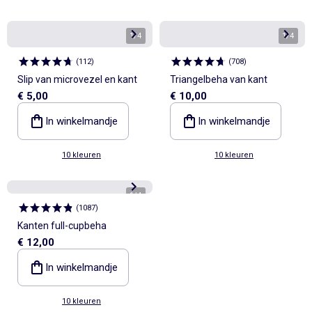
1
/
4
1
/
4
(
112
)
(
708
)
Slip van microvezel en kant
Triangelbeha van kant
€ 5,00
€ 10,00
In winkelmandje
In winkelmandje
10 kleuren
10 kleuren
1
/
4
(
1087
)
Kanten full-cupbeha
€ 12,00
In winkelmandje
10 kleuren