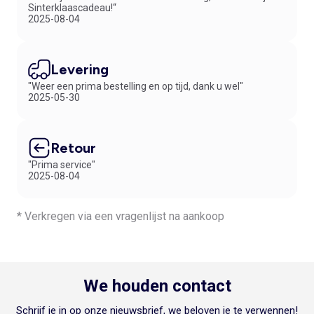
kleding vindt die gemaakt is van gerecyclede materialen of van 100%
Sinterklaascadeau!“
2025-08-04
biologisch katoen. Deze stof respecteert het milieu omdat er minder
grondstoffen worden verbruikt en is tegelijkertijd heerlijk zacht voor de
tere huid van je kleine meid. En dit alles tegen onze welbekende
vriendelijke lage prijzen.
Levering
DE TRENDY VESTEN EN TRUIEN VOOR MEISJES
"Weer een prima bestelling en op tijd, dank u wel"
Kies altijd voor functionaliteit en comfort zonder afbreuk te doen aan
2025-05-30
de modetrends. Hiervoor zijn onze vesten en zachte truien de perfecte
keuze. Je vindt ze met prints zoals hartjes, eenhoorns, fantasie prints
of originele glanzende details, waarvan we zeker weten dat je meisje
er dol op zal zijn. Maar een exemplaar met strepen blijft eveneens een
Retour
mooie aanvulling voor haar kledingkast. In onze online shop vind je
"Prima service"
tevens
gebreide vesten voor meisjes
in verschillende designs: met
2025-08-04
zakken, knoopjes of een voering van fleece om een onweerstaanbare
draai aan hun look te geven. De nieuwste lange of korte gebreide
vesten, oversized of met leuke details op de schouders zijn gemaakt
* Verkregen via een vragenlijst na aankoop
van hoogwaardige materialen voor extra comfort. Verder zijn er
originele
vestjes voor meisjes
met kant, borduursels of strikjes, die
perfect zijn voor elke belangrijke gebeurtenis. Word verliefd op de
prachtige
meisjes truien met capuchon
, een kraagje of met ruches
op het voorpand of op de schouders en ze zijn bovendien verkrijgbaar
We houden contact
in vele kleuren. Neutrale tinten zoals warm beige, bruin, lichtgrijs of
oudroze geven je outfits een verfijnde touch, terwijl levendige kleuren
Schrijf je in op onze nieuwsbrief, we beloven je te verwennen!