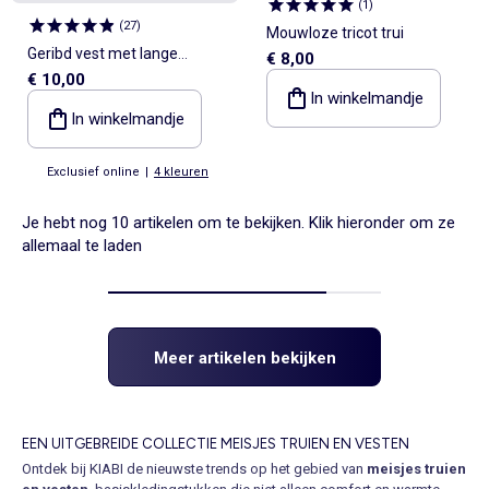
(
1
)
(
27
)
Mouwloze tricot trui
Geribd vest met lange
€ 8,00
€ 10,00
mouwen
In winkelmandje
In winkelmandje
Exclusief online
|
4 kleuren
Je hebt nog 10 artikelen om te bekijken. Klik hieronder om ze
allemaal te laden
Meer artikelen bekijken
EEN UITGEBREIDE COLLECTIE MEISJES TRUIEN EN VESTEN
Ontdek bij KIABI de nieuwste trends op het gebied van
meisjes truien