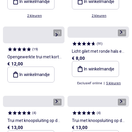
In winkelmandje
In winkelmandje
2 kleuren
2 kleuren
1
/
3
1
/
3
(
91
)
(
19
)
Licht gilet met ronde hals en
Opengewerkte trui met korte
€ 8,00
luipaardprint
€ 12,00
mouwen en claudinekraag
In winkelmandje
In winkelmandje
Exclusief online
|
5 kleuren
1
/
3
1
/
3
(
4
)
(
4
)
Trui met knoopsluiting op de
Trui met knoopsluiting op de
€ 13,00
€ 13,00
schouder
schouder