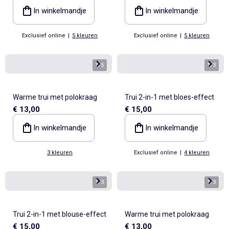
In winkelmandje
In winkelmandje
Exclusief online
|
5 kleuren
Exclusief online
|
5 kleuren
1
/
5
1
/
3
Warme trui met polokraag
Trui 2-in-1 met bloes-effect
€ 13,00
€ 15,00
In winkelmandje
In winkelmandje
3 kleuren
Exclusief online
|
4 kleuren
1
/
3
1
/
3
Trui 2-in-1 met blouse-effect
Warme trui met polokraag
€ 15,00
€ 13,00