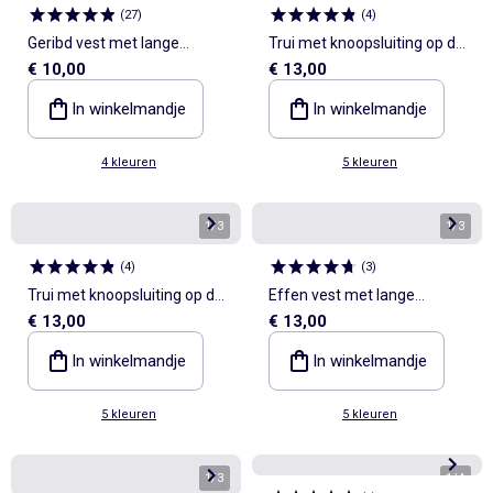
(
27
)
(
4
)
Geribd vest met lange
Trui met knoopsluiting op de
€ 10,00
€ 13,00
mouwen
schouder
In winkelmandje
In winkelmandje
4 kleuren
5 kleuren
1
/
3
1
/
3
(
4
)
(
3
)
Trui met knoopsluiting op de
Effen vest met lange
€ 13,00
€ 13,00
schouder
mouwen
In winkelmandje
In winkelmandje
5 kleuren
5 kleuren
1
/
3
1
/
4