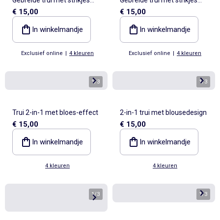
€ 15,00
€ 15,00
aan de voorkant
aan de voorkant
In winkelmandje
In winkelmandje
Exclusief online
|
4 kleuren
Exclusief online
|
4 kleuren
1
/
3
1
/
3
Trui 2-in-1 met bloes-effect
2-in-1 trui met blousedesign
€ 15,00
€ 15,00
In winkelmandje
In winkelmandje
4 kleuren
4 kleuren
1
/
3
1
/
3