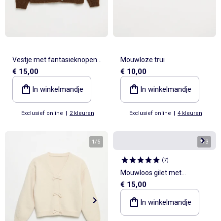
Vestje met fantasieknopen
Mouwloze trui
€ 15,00
€ 10,00
en Claudinekraag
In winkelmandje
In winkelmandje
Exclusief online
|
2 kleuren
Exclusief online
|
4 kleuren
1
/
5
1
/
3
(
7
)
Mouwloos gilet met
€ 15,00
schapenvachteffect
In winkelmandje