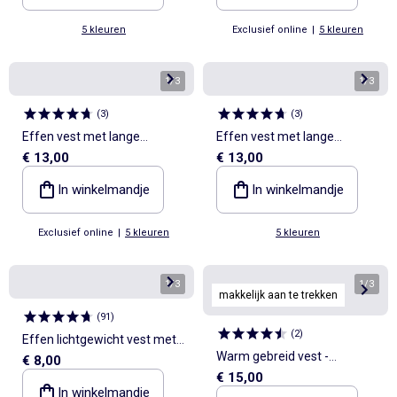
5 kleuren
Exclusief online
|
5 kleuren
1
/
3
1
/
3
(
3
)
(
3
)
Effen vest met lange
Effen vest met lange
€ 13,00
€ 13,00
mouwen
mouwen
In winkelmandje
In winkelmandje
Exclusief online
|
5 kleuren
5 kleuren
1
/
3
1
/
3
makkelijk aan te trekken
(
91
)
(
2
)
Effen lichtgewicht vest met
Warm gebreid vest -
€ 8,00
ronde hals
€ 15,00
gemakkelijk aan te trekken
In winkelmandje