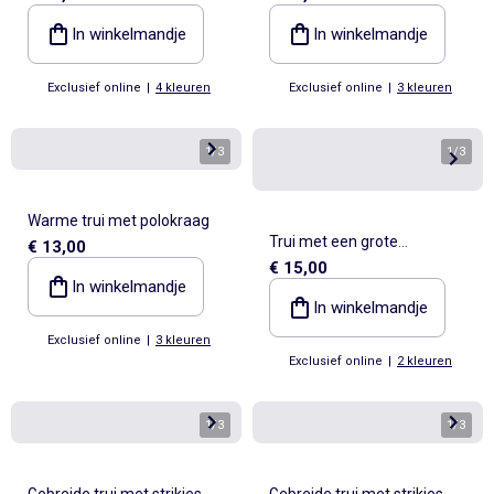
In winkelmandje
In winkelmandje
Exclusief online
|
4 kleuren
Exclusief online
|
3 kleuren
1
/
3
1
/
3
Warme trui met polokraag
Trui met een grote
€ 13,00
€ 15,00
geborduurde fantasiekraag
In winkelmandje
In winkelmandje
Exclusief online
|
3 kleuren
Exclusief online
|
2 kleuren
1
/
3
1
/
3
Gebreide trui met strikjes
Gebreide trui met strikjes