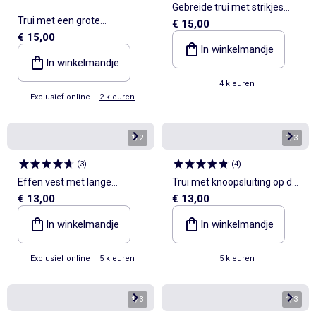
Gebreide trui met strikjes
Trui met een grote
€ 15,00
aan de voorkant
€ 15,00
geborduurde fantasiekraag
In winkelmandje
In winkelmandje
4 kleuren
Exclusief online
|
2 kleuren
1
/
2
1
/
3
(
3
)
(
4
)
Effen vest met lange
Trui met knoopsluiting op de
€ 13,00
€ 13,00
mouwen
schouder
In winkelmandje
In winkelmandje
Exclusief online
|
5 kleuren
5 kleuren
1
/
3
1
/
3