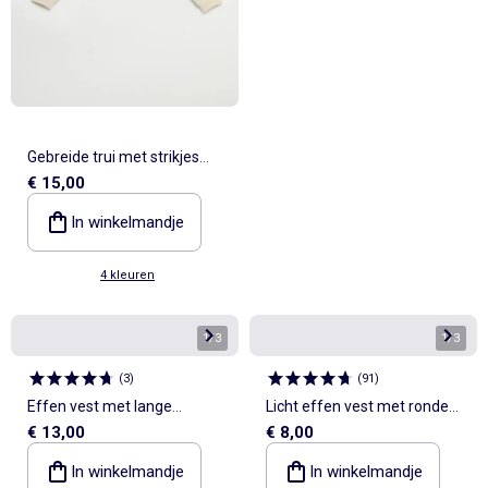
Gebreide trui met strikjes
€ 15,00
aan de voorkant
In winkelmandje
4 kleuren
1
/
3
1
/
3
(
3
)
(
91
)
Effen vest met lange
Licht effen vest met ronde
€ 13,00
€ 8,00
mouwen
hals
In winkelmandje
In winkelmandje