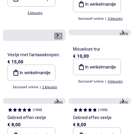
collectie
In winkelmandje
5 kleuren
Exclusief online
|
2 kleuren
1
/
3
1
/
3
Mouwloze trui
Vestje met fantasieknopen
€ 10,00
€ 15,00
en Claudinekraag
In winkelmandje
In winkelmandje
Exclusief online
|
4 kleuren
Exclusief online
|
2 kleuren
1
/
3
1
/
3
(
1000
)
(
1000
)
Gebreid effen vestje
Gebreid effen vestje
€ 8,00
€ 8,00