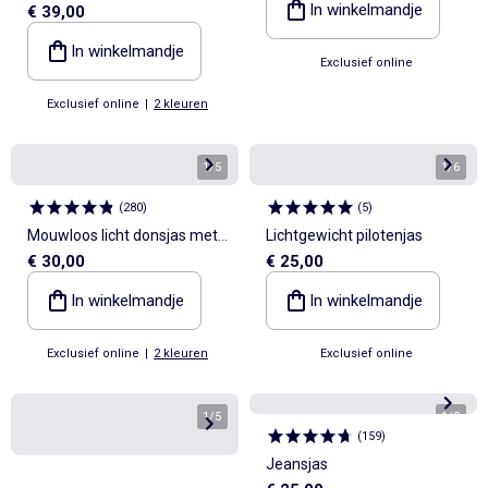
In winkelmandje
€ 39,00
collectie gemakkelijk aan te
trekken
In winkelmandje
Exclusief online
Exclusief online
|
2 kleuren
1
/
5
1
/
6
(
280
)
(
5
)
Mouwloos licht donsjas met
Lichtgewicht pilotenjas
€ 30,00
€ 25,00
opstaande kraag
In winkelmandje
In winkelmandje
Exclusief online
|
2 kleuren
Exclusief online
1
/
5
1
/
8
(
159
)
Jeansjas