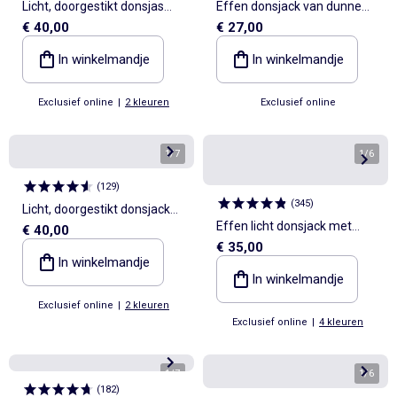
Licht, doorgestikt donsjas
Effen donsjack van dunne
€ 40,00
€ 27,00
met capuchon
stof
In winkelmandje
In winkelmandje
Exclusief online
|
2 kleuren
Exclusief online
1
/
7
1
/
6
(
129
)
(
345
)
Licht, doorgestikt donsjack
Effen licht donsjack met
€ 40,00
met capuchon
€ 35,00
lange mouw en opstaande
In winkelmandje
kraag
In winkelmandje
Exclusief online
|
2 kleuren
Exclusief online
|
4 kleuren
1
/
7
1
/
6
(
182
)