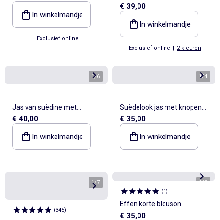
€ 39,00
collectie gemakkelijk aan te
In winkelmandje
trekken
In winkelmandje
Exclusief online
Exclusief online
|
2 kleuren
1
/
6
1
/
4
Jas van suèdine met
Suèdelook jas met knopen
€ 40,00
€ 35,00
opgestikte zakken
en opgestikte zakken
In winkelmandje
In winkelmandje
1
/
7
1
/
8
(
1
)
Effen korte blouson
(
345
)
€ 35,00