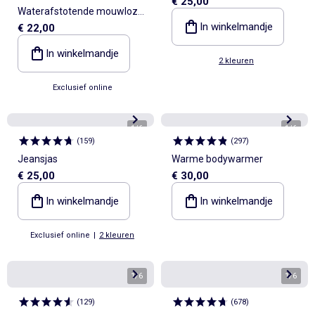
€ 25,00
Waterafstotende mouwloze
In winkelmandje
€ 22,00
gewatteerde jas
In winkelmandje
2 kleuren
Exclusief online
1
/
6
1
/
6
(
159
)
(
297
)
Jeansjas
Warme bodywarmer
€ 25,00
€ 30,00
In winkelmandje
In winkelmandje
Exclusief online
|
2 kleuren
1
/
6
1
/
6
(
129
)
(
678
)