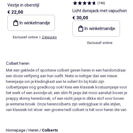
(
146
)
Vestje in oberstijl
Licht donsjack met capuchon
€ 22,00
€ 30,00
In winkelmandje
In winkelmandje
Exclusief online
|
2 kleuren
Exclusief online
Colbert heren
Met een geklede of sportieve colbert geven heren in een handomdraai
een dosis verfijning aan hun outfit. Niets is nuttiger dan een nieuw
herenjasje om je kledingkast aan te vullen! En bij Kiabi zijn
colbertjasjes nog goedkoop ook! Kies een klassiek kostuumjasje voor
het werk of een avondje uit, een slim fit jasje dat mooi aansluit boven je
preppy
skinny herenbroek
, of een recht jasje in dikke stof voor boven
je winterse broek. Onze herencolberts zijn verkrijgbaar in alle stijlen,
van klassiek tot stoer: een
groene twill colbert is hét voor heren
die van
sportief houden, terwijl een kostuumjasje in glanzende stof perfect is
voor feestelijke gelegenheden of gewoon om er stijlvol uit te zien...
Mannen met een struis figuur winkelen op Kiabi.nl in enkele klikken
Homepage
/
Heren
/
Colberts
naar een stijlvolle
colbert voor heren met grote maten
. Met hun