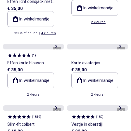
Effen licht donsjack met
In winkelmandje
€ 35,00
lange mouw en opstaande
kraag
In winkelmandje
2 kleuren
Exclusief online
|
4 kleuren
1
/
6
1
/
8
(
1
)
Effen korte blouson
Korte aviatorjas
€ 35,00
€ 35,00
In winkelmandje
In winkelmandje
2 kleuren
2 kleuren
1
/
8
1
/
5
(
1819
)
(
182
)
Slim-fit colbert
Vestje in oberstijl