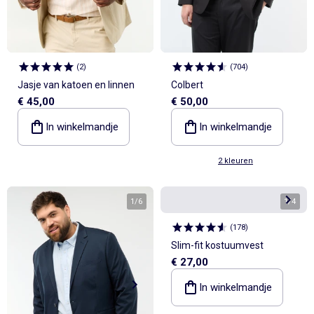
(
2
)
(
704
)
Jasje van katoen en linnen
Colbert
€ 45,00
€ 50,00
In winkelmandje
In winkelmandje
2 kleuren
1
/
6
1
/
4
(
178
)
Slim-fit kostuumvest
€ 27,00
In winkelmandje