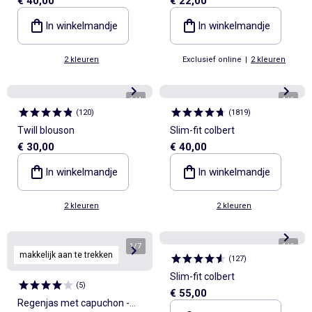
€ 40,00
€ 22,00
In winkelmandje
In winkelmandje
2 kleuren
Exclusief online
|
2 kleuren
1
/
4
1
/
6
(
120
)
(
1819
)
Twill blouson
Slim-fit colbert
€ 30,00
€ 40,00
In winkelmandje
In winkelmandje
2 kleuren
2 kleuren
1
/
7
1
/
6
makkelijk aan te trekken
(
127
)
Slim-fit colbert
(
5
)
€ 55,00
Regenjas met capuchon -