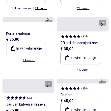
Exclusief online
|
2 kleuren
2 kleuren
1
/
5
1
/
5
Korte aviatorjas
(
345
)
€ 35,00
Effen licht donsjack met
In winkelmandje
€ 35,00
lange mouw en opstaande
kraag
In winkelmandje
2 kleuren
4 kleuren
1
/
5
1
/
7
(
284
)
Colbert
(
39
)
€ 45,00
Jas van katoen en linnen
In winkelmandje
€ 35,00
met opgestikte zakken