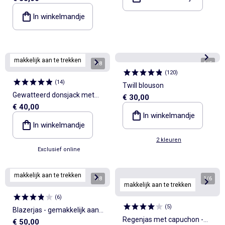
In winkelmandje
makkelijk aan te trekken
1
/
8
1
/
5
(
120
)
(
14
)
Twill blouson
Gewatteerd donsjack met
€ 30,00
€ 40,00
capuchon
In winkelmandje
In winkelmandje
2 kleuren
Exclusief online
makkelijk aan te trekken
1
/
8
1
/
6
makkelijk aan te trekken
(
6
)
(
5
)
Blazerjas - gemakkelijk aan
Regenjas met capuchon -
€ 50,00
te trekken collectie