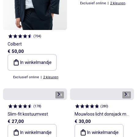
Exclusief online
|
2 kleuren
(
704
)
Colbert
€ 50,00
In winkelmandje
Exclusief online
|
2 kleuren
1
/
4
1
/
5
(
178
)
(
280
)
Slim-fit kostuumvest
Mouwloos licht donsjack met
€ 27,00
€ 30,00
opstaande kraag
In winkelmandje
In winkelmandje