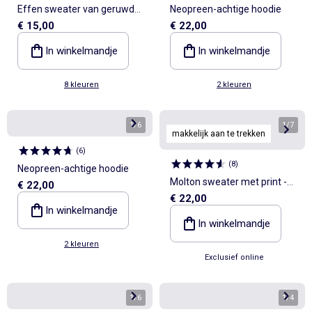
Effen sweater van geruwde
Neopreen-achtige hoodie
€ 15,00
€ 22,00
molton
In winkelmandje
In winkelmandje
8 kleuren
2 kleuren
1
/
6
1
/
7
makkelijk aan te trekken
(
6
)
(
8
)
Neopreen-achtige hoodie
Molton sweater met print -
€ 22,00
€ 22,00
Gemakkelijk aan te trekken
In winkelmandje
In winkelmandje
2 kleuren
Exclusief online
1
/
6
1
/
4