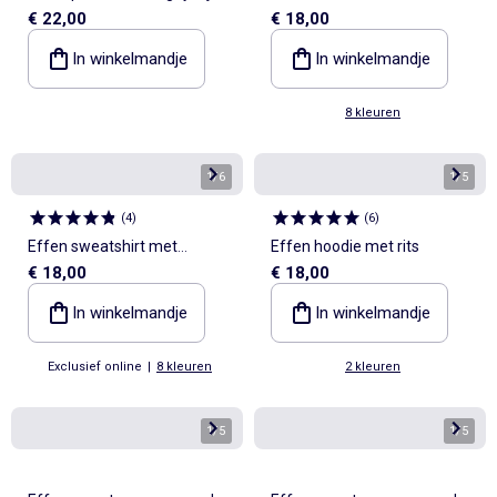
€ 22,00
€ 18,00
met lange mouwen
capuchon
In winkelmandje
In winkelmandje
8 kleuren
1
/
6
1
/
5
(
4
)
(
6
)
Effen sweatshirt met
Effen hoodie met rits
€ 18,00
€ 18,00
capuchon
In winkelmandje
In winkelmandje
Exclusief online
|
8 kleuren
2 kleuren
1
/
5
1
/
5