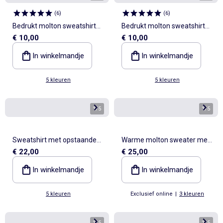
(
6
)
(
6
)
Bedrukt molton sweatshirt
Bedrukt molton sweatshirt
€ 10,00
€ 10,00
met capuchon
met capuchon
In winkelmandje
In winkelmandje
5 kleuren
5 kleuren
1
/
5
1
/
5
Sweatshirt met opstaande
Warme molton sweater met
€ 22,00
€ 25,00
kraag
ritskraag
In winkelmandje
In winkelmandje
5 kleuren
Exclusief online
|
3 kleuren
1
/
5
1
/
5