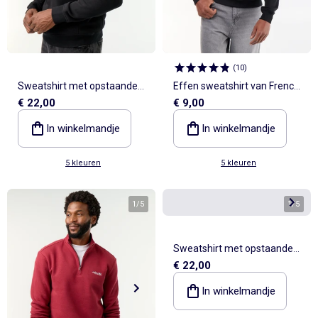
(
10
)
Sweatshirt met opstaande
Effen sweatshirt van French
€ 22,00
€ 9,00
kraag
Terry
In winkelmandje
In winkelmandje
5 kleuren
5 kleuren
1
/
5
1
/
5
Sweatshirt met opstaande
€ 22,00
kraag
In winkelmandje