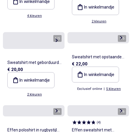
In winkelmandje
In winkelmandje
4 kleuren
2 kleuren
1
/
5
1
/
5
Sweatshirt met opstaande
Sweatshirt met geborduurde
€ 22,00
kraag
€ 20,00
opschriften in sportieve stijl
In winkelmandje
In winkelmandje
Exclusief online
|
5 kleuren
2 kleuren
1
/
6
1
/
6
(
4
)
Effen poloshirt in rugbystijl
Effen sweatshirt met