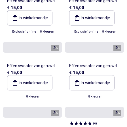
Effen sweater van geruwde
Effen sweater van geruwde
€ 15,00
€ 15,00
molton
molton
In winkelmandje
In winkelmandje
Exclusief online
|
8 kleuren
Exclusief online
|
8 kleuren
1
/
5
1
/
4
Effen sweater van geruwde
Effen sweater van geruwde
€ 15,00
€ 15,00
molton
molton
In winkelmandje
In winkelmandje
8 kleuren
8 kleuren
1
/
5
1
/
5
(
6
)