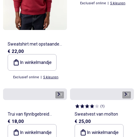
Exclusief online
|
5 kleuren
Sweatshirt met opstaande
€ 22,00
kraag
In winkelmandje
Exclusief online
|
5 kleuren
1
/
7
1
/
7
(
1
)
Trui van fijnribgebreid
Sweatvest van molton
€ 18,00
€ 25,00
materiaal
In winkelmandje
In winkelmandje