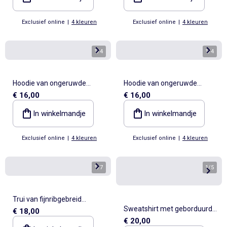
Exclusief online
|
4 kleuren
Exclusief online
|
4 kleuren
1
/
4
1
/
4
Hoodie van ongeruwde
Hoodie van ongeruwde
€ 16,00
€ 16,00
sweatstof
sweatstof
In winkelmandje
In winkelmandje
Exclusief online
|
4 kleuren
Exclusief online
|
4 kleuren
1
/
7
1
/
5
Trui van fijnribgebreid
Sweatshirt met geborduurde
€ 18,00
materiaal
€ 20,00
opschriften in sportieve stijl