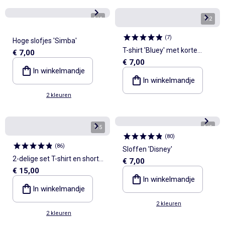
1
/
4
1
/
2
(
7
)
Hoge slofjes 'Simba'
T-shirt 'Bluey' met korte
€ 7,00
€ 7,00
mouwen
In winkelmandje
In winkelmandje
2 kleuren
1
/
5
1
/
5
(
80
)
(
86
)
Sloffen 'Disney'
2-delige set T-shirt en short
€ 7,00
€ 15,00
'Simba'
In winkelmandje
In winkelmandje
2 kleuren
2 kleuren