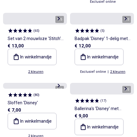
Exclusief online
1
/
5
1
/
3
(
65
)
(
5
)
Set van 2 mouwloze 'Stitch'
Badpak 'Disney' 1-delig met
€ 13,00
€ 12,00
'Disney' rompertjes
volants
In winkelmandje
In winkelmandje
2 kleuren
Exclusief online
|
2 kleuren
1
/
5
1
/
5
(
80
)
(
17
)
Sloffen 'Disney'
Ballerina's 'Disney' met
€ 7,00
€ 9,00
klittenband
In winkelmandje
In winkelmandje
2 kleuren