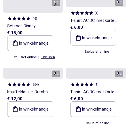
1
/
6
1
/
2
(
1
)
(
46
)
T-shirt 'AC DC' met korte
Set met 'Disney'
€ 6,00
mouwen
€ 15,00
shortjumpsuit en buckethat
In winkelmandje
In winkelmandje
Exclusief online
Exclusief online
|
3 kleuren
1
/
2
1
/
2
(
264
)
(
1
)
Knuffeldoekje 'Dumbo'
T-shirt 'AC DC' met korte
€ 12,00
€ 6,00
mouwen
In winkelmandje
In winkelmandje
Exclusief online