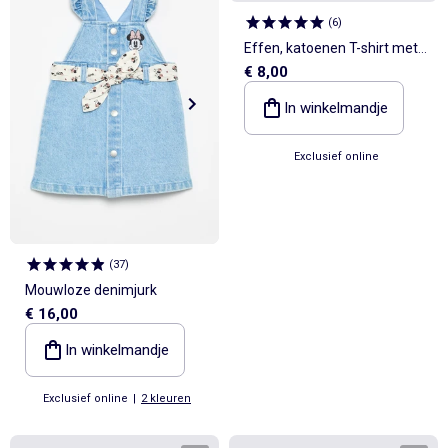
(
6
)
Effen, katoenen T-shirt met
€ 8,00
Nirvana-print
In winkelmandje
Exclusief online
(
37
)
Mouwloze denimjurk
€ 16,00
In winkelmandje
Exclusief online
|
2 kleuren