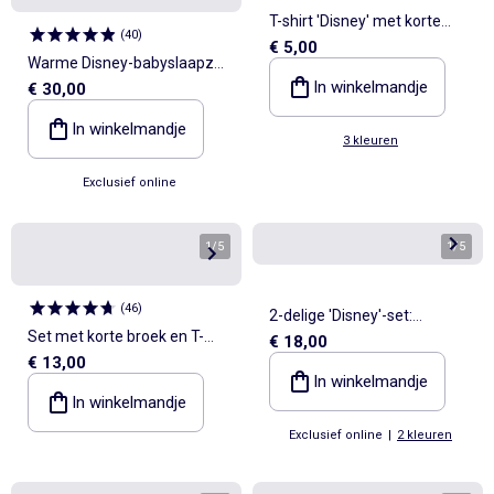
T-shirt 'Disney' met korte
(
40
)
€ 5,00
mouwen
Warme Disney-babyslaapzak
In winkelmandje
€ 30,00
van katoenjersey met Marie-
print, TOG-waarde 2
In winkelmandje
3 kleuren
Exclusief online
1
/
5
1
/
5
(
46
)
2-delige 'Disney'-set:
Set met korte broek en T-
€ 18,00
sweater + legging
€ 13,00
shirt 'Paw Patrol' - 2-delig
In winkelmandje
In winkelmandje
Exclusief online
|
2 kleuren