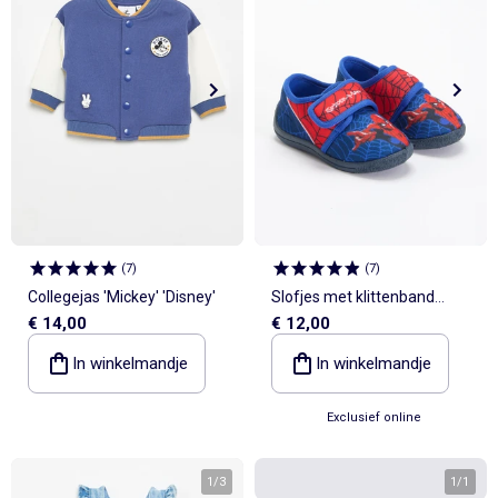
(
7
)
(
7
)
Collegejas 'Mickey' 'Disney'
Slofjes met klittenband
€ 14,00
€ 12,00
'Spiderman'
In winkelmandje
In winkelmandje
Exclusief online
1
/
3
1
/
1