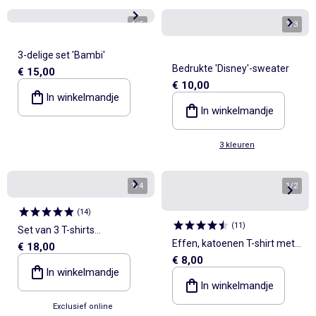
1
/
5
1
/
3
3-delige set 'Bambi'
Bedrukte 'Disney'-sweater
€ 15,00
€ 10,00
In winkelmandje
In winkelmandje
3 kleuren
1
/
4
1
/
2
(
14
)
(
11
)
Set van 3 T-shirts
Effen, katoenen T-shirt met
€ 18,00
'Spiderman'
€ 8,00
The Rolling Stones-print
In winkelmandje
In winkelmandje
Exclusief online