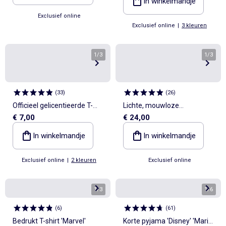
In winkelmandje
Exclusief online
Exclusief online
|
3 kleuren
1
/
3
1
/
3
(
33
)
(
26
)
Officieel gelicentieerde T-
Lichte, mouwloze
€ 7,00
€ 24,00
shirts van het FIFA
babyslaapzak van katoen
Wereldkampioenschap 26™ -
met Disney/Marie-print,
In winkelmandje
In winkelmandje
Italië
TOG-waarde 1
Exclusief online
|
2 kleuren
Exclusief online
1
/
3
1
/
6
(
6
)
(
61
)
Bedrukt T-shirt 'Marvel'
Korte pyjama 'Disney' 'Marie'