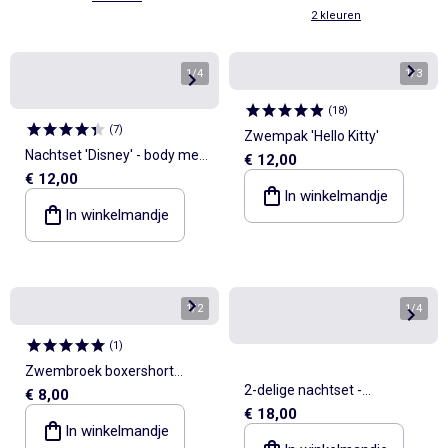
2 kleuren
1
/
4
1
/
3
(
18
)
(
7
)
Zwempak 'Hello Kitty'
Nachtset 'Disney' - body met
€ 12,00
€ 12,00
volantmouwtjes + short
In winkelmandje
In winkelmandje
1
/
2
1
/
4
(
1
)
Zwembroek boxershort
2-delige nachtset -
€ 8,00
'Marvel' 'Spider-Man'
€ 18,00
Mouwloze slaapzak +
In winkelmandje
romper