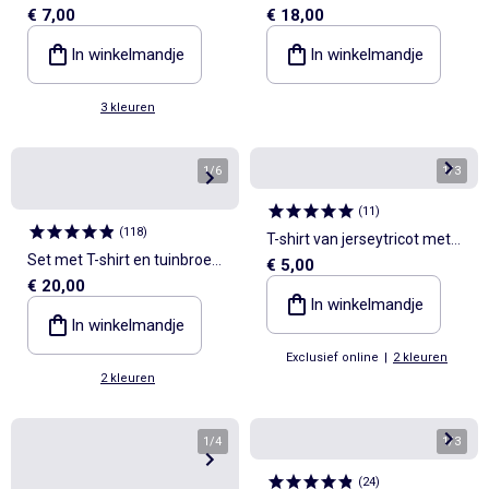
€ 7,00
€ 18,00
- 2-delig
In winkelmandje
In winkelmandje
3 kleuren
1
/
6
1
/
3
(
11
)
(
118
)
T-shirt van jerseytricot met
Set met T-shirt en tuinbroek
€ 5,00
'Jurassic World'-print
€ 20,00
'Mickey' 'Disney' - 2-delig
In winkelmandje
In winkelmandje
Exclusief online
|
2 kleuren
2 kleuren
1
/
4
1
/
3
(
24
)