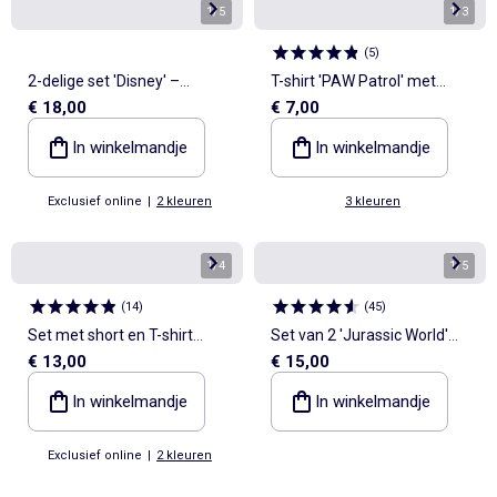
1
/
5
1
/
3
(
5
)
2-delige set 'Disney' –
T-shirt 'PAW Patrol' met
€ 18,00
€ 7,00
Sweatshirt + legging
korte mouwen
In winkelmandje
In winkelmandje
Exclusief online
|
2 kleuren
3 kleuren
1
/
4
1
/
5
(
14
)
(
45
)
Set met short en T-shirt
Set van 2 'Jurassic World'
€ 13,00
€ 15,00
'Snoopy'
pyjama's
In winkelmandje
In winkelmandje
Exclusief online
|
2 kleuren