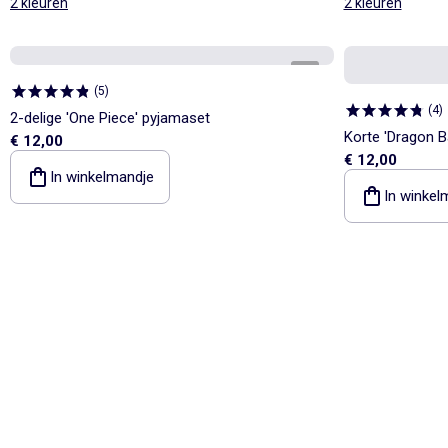
2 kleuren
2 kleuren
1
/
5
(
5
)
(
4
)
2-delige 'One Piece' pyjamaset
Korte 'Dragon Ba
€ 12,00
€ 12,00
In winkelmandje
In winkel