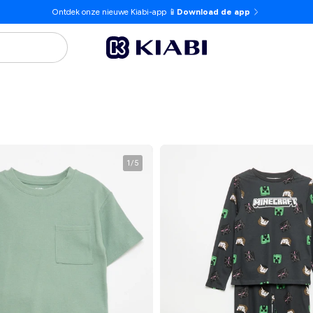
Ontdek onze nieuwe Kiabi-app 📱
Download de app
1
/
5