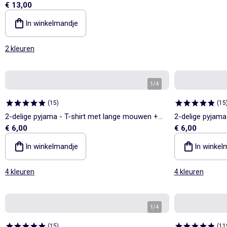
€ 13,00
In winkelmandje
2 kleuren
1
/
4
(
15
)
(
15
2-delige pyjama - T-shirt met lange mouwen +
2-delige pyjama
€ 6,00
€ 6,00
broek
broek
In winkelmandje
In winkel
4 kleuren
4 kleuren
1
/
4
(
15
)
(
11