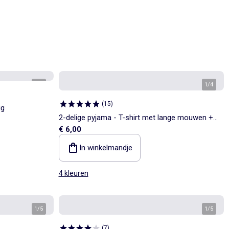
1
/
4
1
/
4
(
15
)
ig
2-delige pyjama - T-shirt met lange mouwen +
€ 6,00
broek
In winkelmandje
4 kleuren
1
/
5
1
/
5
(
7
)