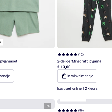
s
)
(
12
)
 pyjamaset
2-delige 'Minecraft' pyjama
€ 13,00
mandje
In winkelmandje
Exclusief online
|
2 kleuren
onze essentials
1
/
5
(
86
)