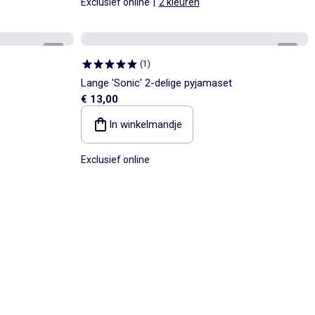
Exclusief online
|
2 kleuren
1
/
4
1
/
5
(
1
)
Lange 'Sonic' 2-delige pyjamaset
€ 13,00
In winkelmandje
Exclusief online