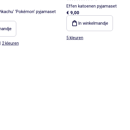
Effen katoenen pyjamaset
'Pikachu' 'Pokémon' pyjamaset
€ 9,00
In winkelmandje
mandje
5 kleuren
|
2 kleuren