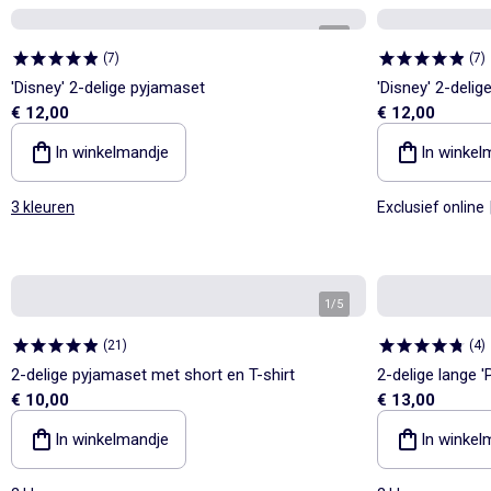
1
/
3
(
7
)
(
7
)
'Disney' 2-delige pyjamaset
'Disney' 2-deli
€ 12,00
€ 12,00
In winkelmandje
In winkel
3 kleuren
Exclusief online
1
/
5
(
21
)
(
4
)
2-delige pyjamaset met short en T-shirt
2-delige lange 
€ 10,00
€ 13,00
In winkelmandje
In winkel