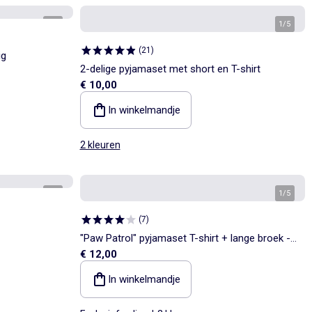
1
/
5
1
/
5
(
21
)
ig
2-delige pyjamaset met short en T-shirt
€ 10,00
In winkelmandje
2 kleuren
1
/
4
1
/
5
(
7
)
"Paw Patrol" pyjamaset T-shirt + lange broek -
€ 12,00
2-delig
In winkelmandje