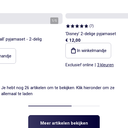
1
/
5
(
7
)
'Disney' 2-delige pyjamaset
ll' pyjamaset - 2-delig
€ 12,00
In winkelmandje
mandje
Exclusief online
|
3 kleuren
Je hebt nog 26 artikelen om te bekijken. Klik hieronder om ze
allemaal te laden
Meer artikelen bekijken