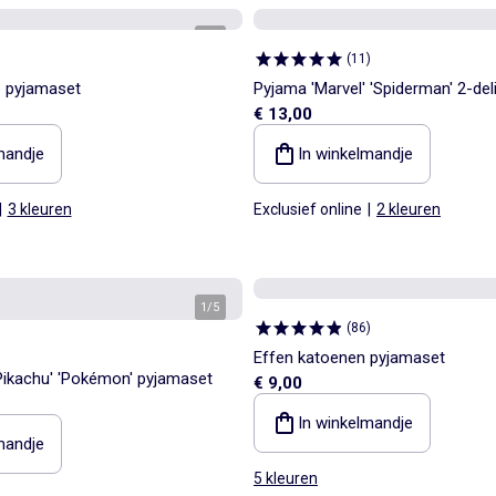
1
/
5
(
11
)
ge pyjamaset
Pyjama 'Marvel' 'Spiderman' 2-del
€ 13,00
mandje
In winkelmandje
|
3 kleuren
Exclusief online
|
2 kleuren
1
/
5
(
86
)
Effen katoenen pyjamaset
'Pikachu' 'Pokémon' pyjamaset
€ 9,00
In winkelmandje
mandje
5 kleuren