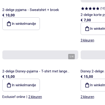
(
10
2-delige pyjama - Sweatshirt + broek
2-delige korte p
€ 10,00
€ 7,00
In winkelmandje
In winkel
3 kleuren
1
/
4
2-delige Disney-pyjama - T-shirt met lange
Disney 2-delige
€ 15,00
€ 15,00
mouwen + broek
mouwen + broe
In winkelmandje
In winkel
Exclusief online
|
2 kleuren
2 kleuren