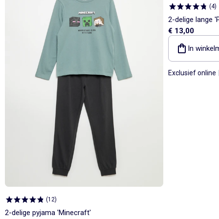
(
4
)
2-delige lange 
€ 13,00
In winkel
Exclusief online
(
12
)
2-delige pyjama 'Minecraft'