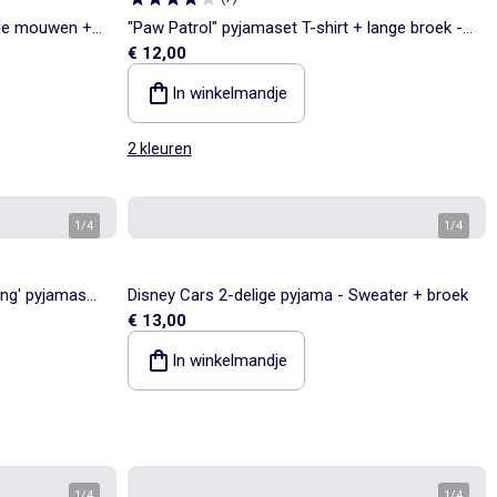
ange mouwen +
"Paw Patrol" pyjamaset T-shirt + lange broek -
€ 12,00
2-delig
In winkelmandje
2 kleuren
1
/
4
1
/
4
ing' pyjamaset
Disney Cars 2-delige pyjama - Sweater + broek
€ 13,00
In winkelmandje
1
/
4
1
/
4