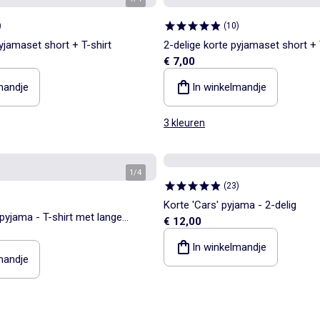
)
(
10
)
yjamaset short + T-shirt
2-delige korte pyjamaset short + 
€ 7,00
mandje
In winkelmandje
3 kleuren
1
/
4
(
23
)
Korte 'Cars' pyjama - 2-delig
 pyjama - T-shirt met lange
€ 12,00
k
In winkelmandje
mandje