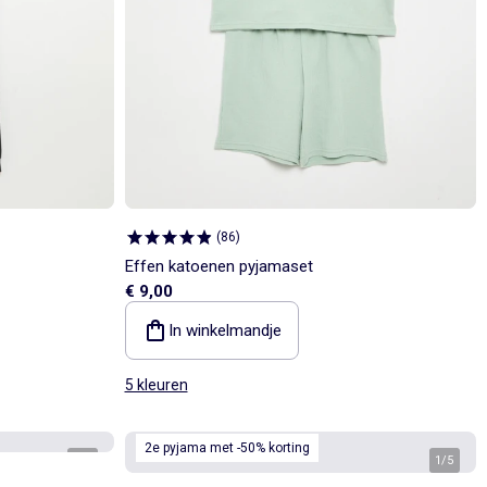
(
86
)
Effen katoenen pyjamaset
€ 9,00
In winkelmandje
5 kleuren
2e pyjama met -50% korting
1
/
4
1
/
5