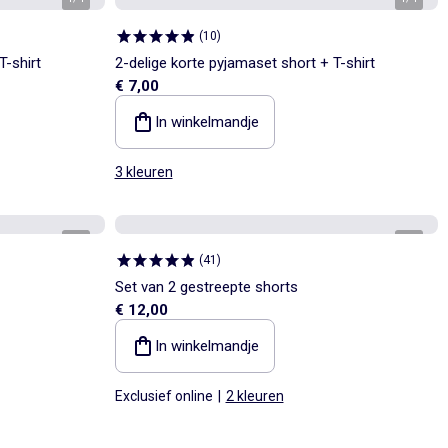
(
10
)
T-shirt
2-delige korte pyjamaset short + T-shirt
€ 7,00
In winkelmandje
3 kleuren
1
/
4
1
/
4
(
41
)
Set van 2 gestreepte shorts
€ 12,00
In winkelmandje
Exclusief online
|
2 kleuren