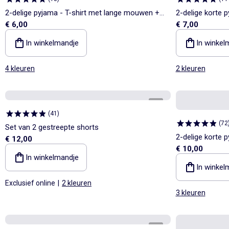
2-delige pyjama - T-shirt met lange mouwen +
2-delige korte 
€ 6,00
€ 7,00
broek
In winkelmandje
In winkel
4 kleuren
2 kleuren
1
/
4
(
41
)
(
72
Set van 2 gestreepte shorts
2-delige korte p
€ 12,00
€ 10,00
In winkelmandje
In winkel
Exclusief online
|
2 kleuren
3 kleuren
1
/
5