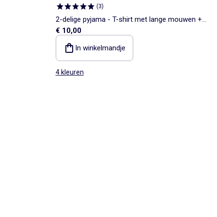
(
3
)
2-delige pyjama - T-shirt met lange mouwen +
€ 10,00
broek
In winkelmandje
4 kleuren