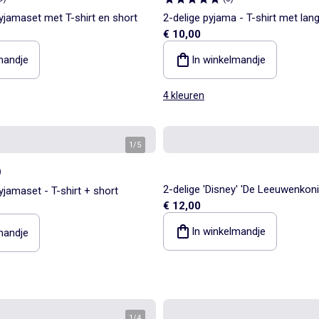
pyjamaset met T-shirt en short
2-delige pyjama - T-shirt met l
€ 10,00
broek
mandje
In winkelmandje
4 kleuren
1
/
5
)
2-delige 'Disney' 'De Leeuwenkon
yjamaset - T-shirt + short
€ 12,00
- Sweater en broek
In winkelmandje
mandje
1
/
4