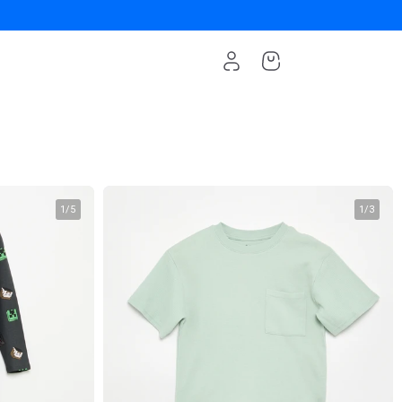
1
/
5
1
/
3