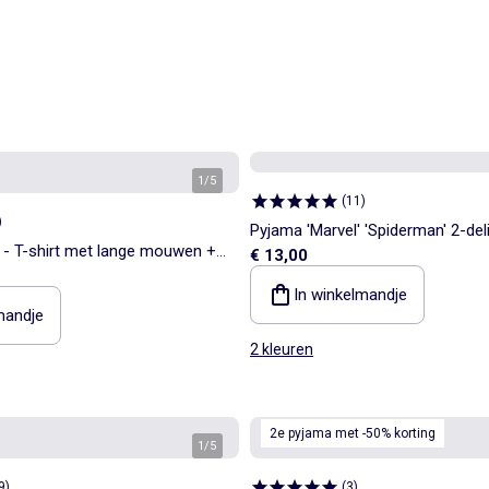
1
/
5
(
11
)
)
Pyjama 'Marvel' 'Spiderman' 2-del
 - T-shirt met lange mouwen +
€ 13,00
In winkelmandje
mandje
2 kleuren
2e pyjama met -50% korting
1
/
5
9
)
(
3
)