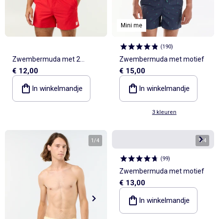
Mini me
(
190
)
Zwembermuda met 2
Zwembermuda met motief
€ 12,00
€ 15,00
zakken
In winkelmandje
In winkelmandje
3 kleuren
1
/
4
1
/
4
(
99
)
Zwembermuda met motief
€ 13,00
In winkelmandje