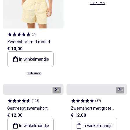
2 kleuren
(
7
)
Zwemshort met motief
€ 13,00
In winkelmandje
3 kleuren
1
/
3
1
/
3
(
108
)
(
37
)
Gestreept zwemshort
Zwemshort met grote
€ 12,00
€ 12,00
zakken
In winkelmandje
In winkelmandje