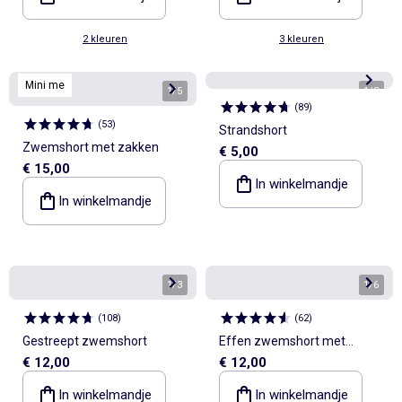
2 kleuren
3 kleuren
Mini me
1
/
5
1
/
3
(
89
)
(
53
)
Strandshort
Zwemshort met zakken
€ 5,00
€ 15,00
In winkelmandje
In winkelmandje
1
/
3
1
/
6
(
108
)
(
62
)
Gestreept zwemshort
Effen zwemshort met
€ 12,00
€ 12,00
zakken
In winkelmandje
In winkelmandje