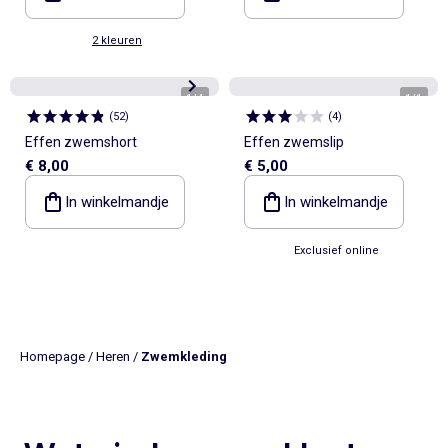
2 kleuren
1
/
4
1
/
1
(
52
)
(
4
)
Effen zwemshort
Effen zwemslip
€ 8,00
€ 5,00
In winkelmandje
In winkelmandje
Exclusief online
Homepage
/
Heren
/
Zwemkleding