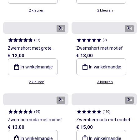
2 kleuren
2 kleuren
1
/
3
1
/
4
(
37
)
(
7
)
Zwemshort met grote
Zwemshort met motief
€ 12,00
€ 13,00
zakken
In winkelmandje
In winkelmandje
2 kleuren
3 kleuren
1
/
4
1
/
4
(
99
)
(
190
)
Zwembermuda met motief
Zwembermuda met motief
€ 13,00
€ 15,00
In winkelmandje
In winkelmandje