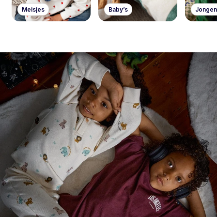
Meisjes
Baby’s
Jongen