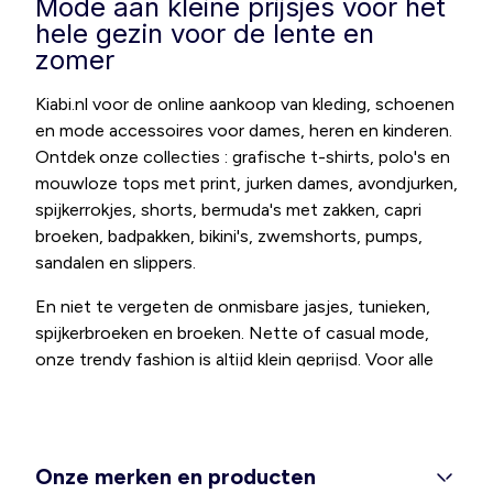
Mode aan kleine prijsjes voor het
hele gezin voor de lente en
zomer
Kiabi.nl voor de online aankoop van kleding, schoenen
en mode accessoires voor dames, heren en kinderen.
Ontdek onze collecties : grafische t-shirts, polo's en
mouwloze tops met print, jurken dames, avondjurken,
spijkerrokjes, shorts, bermuda's met zakken, capri
broeken, badpakken, bikini's, zwemshorts, pumps,
sandalen en slippers.
En niet te vergeten de onmisbare jasjes, tunieken,
spijkerbroeken en broeken. Nette of casual mode,
onze trendy fashion is altijd klein geprijsd. Voor alle
moeders is er een grote selectie aan kleertjes en
schoentjes voor baby's. We hebben ook een collectie
elegante en comfortabele positiekleding. Ontdek
onze afdeling grote maten mode voor dames (jurken,
Onze merken en producten
tops, tunieken, lingerie) en heren (t-shirts,