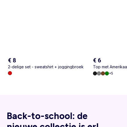
€ 8
€ 6
2-delige set - sweatshirt + joggingbroek
Top met Amerikaa
+
5
Back-to-school: de
nieuwe collectie is er!