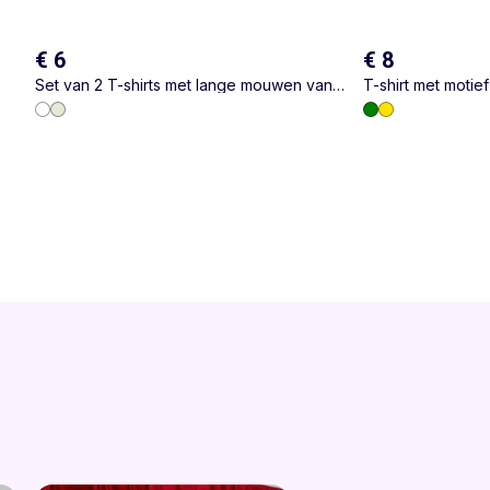
€ 6
€ 8
Set van 2 T-shirts met lange mouwen van
T-shirt met motie
katoenen jerseytricot
mouwen