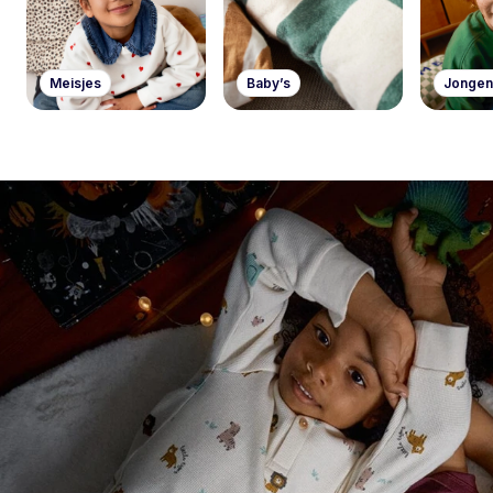
Meisjes
Baby’s
Jongen