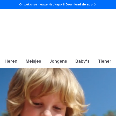
Ontdek onze nieuwe Kiabi-app 📱
Download de app
Heren
Meisjes
Jongens
Baby's
Tiener