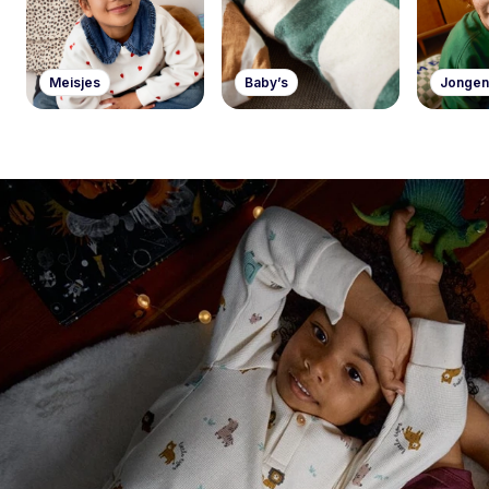
Meisjes
Baby’s
Jongen