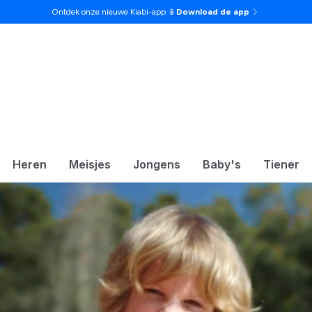
Ontdek onze nieuwe Kiabi-app 📱
Download de app
Heren
Meisjes
Jongens
Baby's
Tiener