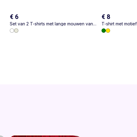
€ 6
€ 8
Set van 2 T-shirts met lange mouwen van
T-shirt met motie
katoenen jerseytricot
mouwen