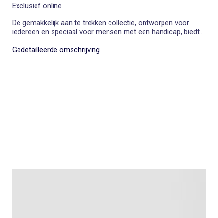
Exclusief online
De gemakkelijk aan te trekken collectie, ontworpen voor
iedereen en speciaal voor mensen met een handicap, biedt
aangepaste kleding die het aankleden vergemakkelijkt. Dit
sweatshirt heeft ritsopeningen onder de armen om het
Gedetailleerde omschrijving
aantrekken te vereenvoudigen.