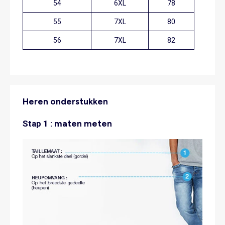
54
6XL
78
55
7XL
80
56
7XL
82
Heren onderstukken
Stap 1 :
maten meten