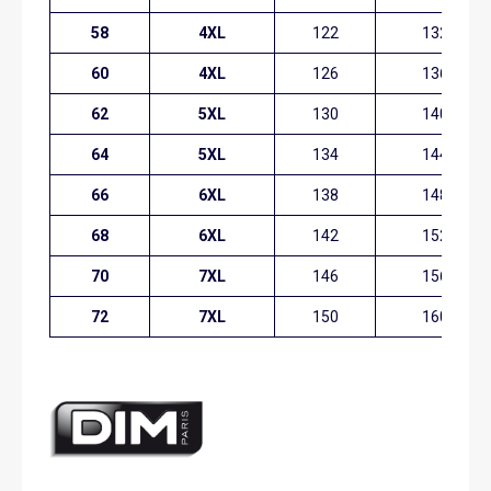
58
4XL
122
132
60
4XL
126
136
62
5XL
130
140
64
5XL
134
144
66
6XL
138
148
68
6XL
142
152
70
7XL
146
156
72
7XL
150
160