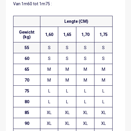
Van 1m60 tot 1m75 :
Lengte (CM)
Gewicht
1,60
1,65
1,70
1,75
(kg)
55
S
S
S
S
60
S
S
S
S
65
M
M
M
M
70
M
M
M
M
75
L
L
L
L
80
L
L
L
L
85
XL
XL
XL
XL
90
XL
XL
XL
XL