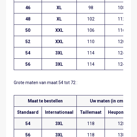
46
XL
98
108
48
XL
102
112
50
XXL
106
116
52
XXL
110
120
54
3XL
114
124
56
3XL
114
124
Grote maten van maat 54 tot 72 :
Maat te bestellen
Uw maten (in cm)
Standaard
Internationaal
Taillemaat
Heupomvang
54
3XL
118
128
56
3XL
118
138