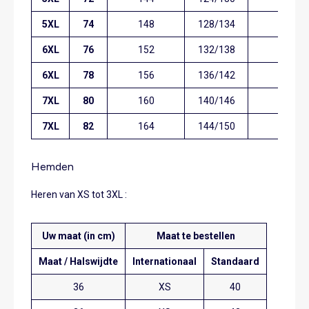
5XL
74
148
128/134
144
6XL
76
152
132/138
148
6XL
78
156
136/142
152
7XL
80
160
140/146
156
7XL
82
164
144/150
160
Hemden
Heren van XS tot 3XL :
Uw maat (in cm)
Maat te bestellen
Maat / Halswijdte
Internationaal
Standaard
36
XS
40