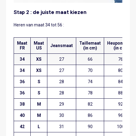
Stap 2 :
de juiste maat kiezen
Heren van maat 34 tot 56 :
Maat
Maat
Taillemaat
Heupomvang
Jeansmaat
FR
US
(in cm)
(in cm)
34
XS
27
66
76
34
XS
27
70
80
36
S
28
74
84
36
S
28
78
88
38
M
29
82
92
40
M
30
86
96
42
L
31
90
100