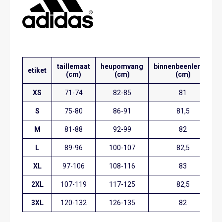
taillemaat
heupomvang
binnenbeenlengte
etiket
(cm)
(cm)
(cm)
XS
71-74
82-85
81
S
75-80
86-91
81,5
M
81-88
92-99
82
L
89-96
100-107
82,5
XL
97-106
108-116
83
2XL
107-119
117-125
82,5
3XL
120-132
126-135
82