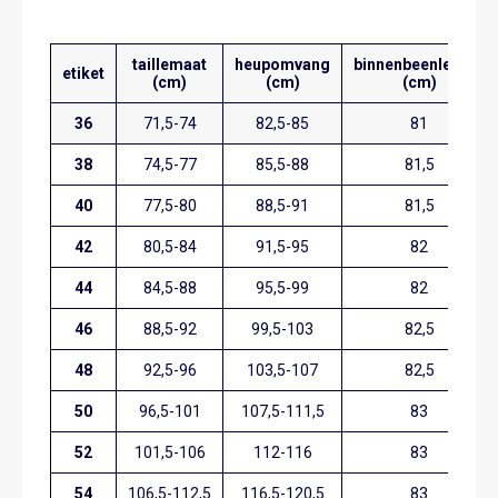
taillemaat
heupomvang
binnenbeenlengte
etiket
(cm)
(cm)
(cm)
36
71,5-74
82,5-85
81
38
74,5-77
85,5-88
81,5
40
77,5-80
88,5-91
81,5
42
80,5-84
91,5-95
82
44
84,5-88
95,5-99
82
46
88,5-92
99,5-103
82,5
48
92,5-96
103,5-107
82,5
50
96,5-101
107,5-111,5
83
52
101,5-106
112-116
83
54
106,5-112,5
116,5-120,5
83