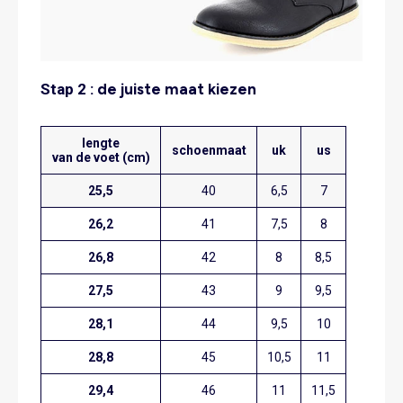
Stap 2 :
de juiste maat kiezen
lengte
schoenmaat
uk
us
van de voet (cm)
25,5
40
6,5
7
26,2
41
7,5
8
26,8
42
8
8,5
27,5
43
9
9,5
28,1
44
9,5
10
28,8
45
10,5
11
29,4
46
11
11,5