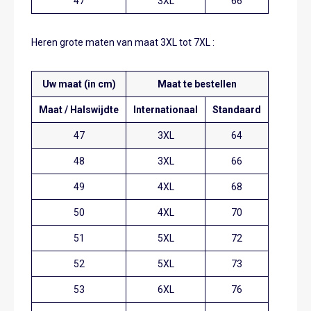
47
3XL
66
Heren grote maten van maat 3XL tot 7XL :
Uw maat (in cm)
Maat te bestellen
Maat / Halswijdte
Internationaal
Standaard
47
3XL
64
48
3XL
66
49
4XL
68
50
4XL
70
51
5XL
72
52
5XL
73
53
6XL
76