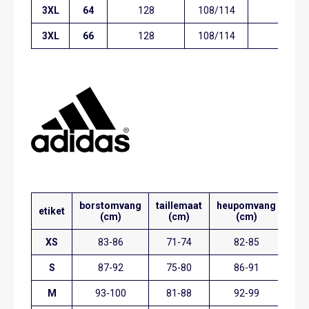
3XL
64
128
108/114
124
3XL
66
128
108/114
124
borstomvang
taillemaat
heupomvang
etiket
(cm)
(cm)
(cm)
XS
83-86
71-74
82-85
S
87-92
75-80
86-91
M
93-100
81-88
92-99