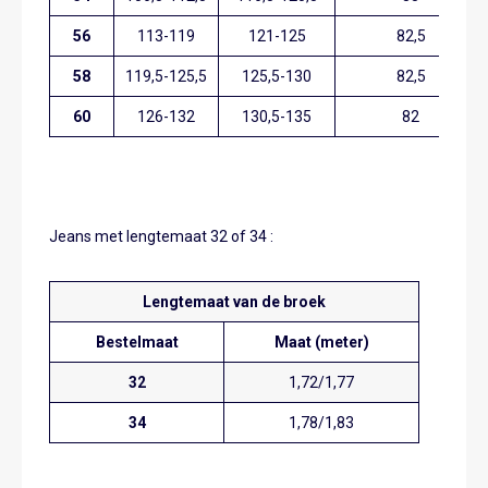
56
113-119
121-125
82,5
58
119,5-125,5
125,5-130
82,5
60
126-132
130,5-135
82
Jeans met lengtemaat 32 of 34 :
Lengtemaat van de broek
Bestelmaat
Maat (meter)
32
1,72/1,77
34
1,78/1,83