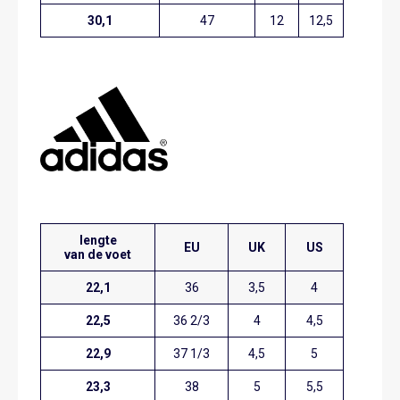
30,1
47
12
12,5
lengte
EU
UK
US
van de voet
22,1
36
3,5
4
22,5
36 2/3
4
4,5
22,9
37 1/3
4,5
5
23,3
38
5
5,5