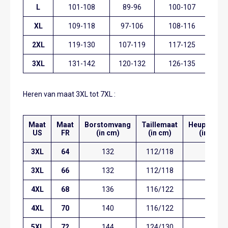
L
101-108
89-96
100-107
XL
109-118
97-106
108-116
2XL
119-130
107-119
117-125
3XL
131-142
120-132
126-135
Heren van maat 3XL tot 7XL :
Maat
Maat
Borstomvang
Taillemaat
Heupomva
US
FR
(in cm)
(in cm)
(in cm)
3XL
64
132
112/118
128
3XL
66
132
112/118
128
4XL
68
136
116/122
132
4XL
70
140
116/122
136
5XL
72
144
124/130
140