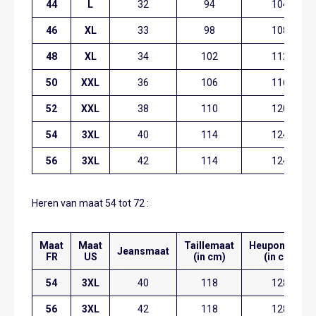
44
L
32
94
104
46
XL
33
98
108
48
XL
34
102
112
50
XXL
36
106
116
52
XXL
38
110
120
54
3XL
40
114
124
56
3XL
42
114
124
Heren van maat 54 tot 72 :
Maat
Maat
Taillemaat
Heupomvang
Jeansmaat
FR
US
(in cm)
(in cm)
54
3XL
40
118
128
56
3XL
42
118
128