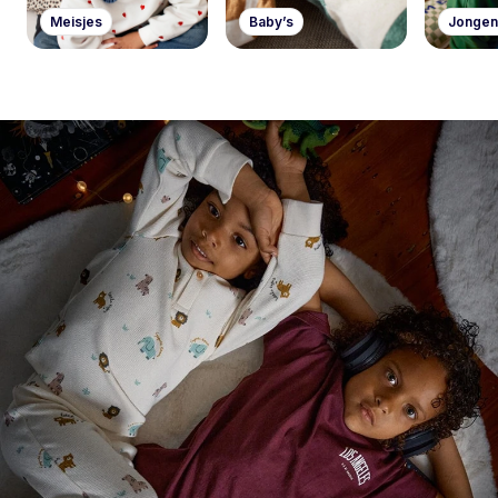
Meisjes
Baby’s
Jongen