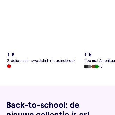
€ 8
€ 6
2-delige set - sweatshirt + joggingbroek
Top met Amerikaa
+
5
Back-to-school: de
nieuwe collectie is er!