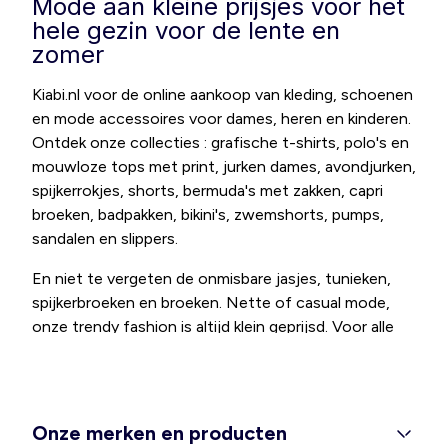
Mode aan kleine prijsjes voor het
hele gezin voor de lente en
zomer
Kiabi.nl voor de online aankoop van kleding, schoenen
en mode accessoires voor dames, heren en kinderen.
Ontdek onze collecties : grafische t-shirts, polo's en
mouwloze tops met print, jurken dames, avondjurken,
spijkerrokjes, shorts, bermuda's met zakken, capri
broeken, badpakken, bikini's, zwemshorts, pumps,
sandalen en slippers.
En niet te vergeten de onmisbare jasjes, tunieken,
spijkerbroeken en broeken. Nette of casual mode,
onze trendy fashion is altijd klein geprijsd. Voor alle
moeders is er een grote selectie aan kleertjes en
schoentjes voor baby's. We hebben ook een collectie
elegante en comfortabele positiekleding. Ontdek
onze afdeling grote maten mode voor dames (jurken,
Onze merken en producten
tops, tunieken, lingerie) en heren (t-shirts,