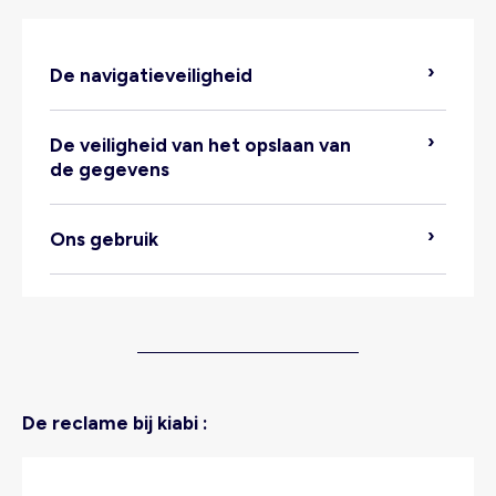
Locatie van de verwerking:
De navigatieveiligheid
Bewaartermijn:
De veiligheid van het opslaan van
de gegevens
Inloggen via sociale media:
Ons gebruik
Ontvangers van de gegevens:
De reclame bij kiabi :