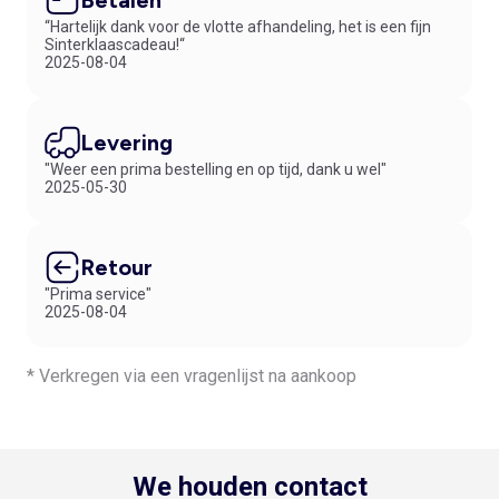
Betalen
“Hartelijk dank voor de vlotte afhandeling, het is een fijn
Sinterklaascadeau!“
2025-08-04
W
Cookie
Doel
Levering
"Weer een prima bestelling en op tijd, dank u wel"
Deze cookie wordt
2025-05-30
gebruikt omdat hij het
mogelijk maakt om het
To
sessionGuid
winkelmandje te
n
identificeren aan de
Retour
hand van een ID.
"Prima service"
Deze cookie wordt
2025-08-04
gebruikt omdat hij het
To
Verwerkte gegevens:
checkoutStateUid
mogelijk maakt de
n
betalingsstatus te
* Verkregen via een vragenlijst na aankoop
analyseren.
Deze cookie wordt
To
visitorID
gebruikt voor
n
productaanbevelingen.
We houden contact
Deze cookie wordt