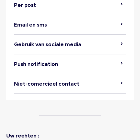
Per post
Verwerkte gegevens:
Email en sms
Gebruik van sociale media
Locatie van de verwerking:
Push notification
klantenservice@kiabi.nl
Bewaartermijn:
dataprotectionofficer@kiabi.com
Niet-comercieel contact
Ontvangers van de gegevens:
https://www.kiabi.nl/contact.html
Uw rechten :