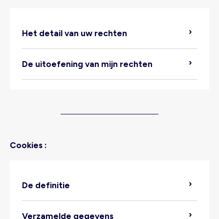
Het detail van uw rechten
https://www.kiabi.nl/contact.html
Verwerkte gegevens:
De uitoefening van mijn rechten
Locatie van de verwerking:
Bewaartermijn:
Cookies :
De definitie
Ontvangers van de gegevens:
Verzamelde gegevens