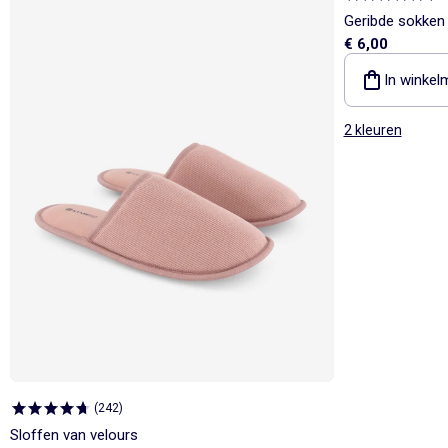
Geribde sokken
€ 6,00
In winkel
2 kleuren
(
242
)
Sloffen van velours