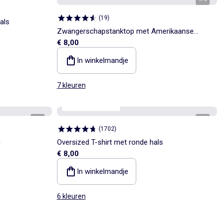
(
19
)
als
Zwangerschapstanktop met Amerikaanse
€ 8,00
mouwinzet
In winkelmandje
7 kleuren
Personaliseerbaar
1
/
4
1
/
5
(
1702
)
n
Oversized T-shirt met ronde hals
€ 8,00
In winkelmandje
6 kleuren