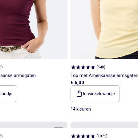
8
)
(
548
)
kaanse armsgaten
Top met Amerikaanse armsgate
€ 6,00
mandje
In winkelmandje
14 kleuren
1
/
2
6
)
(
1072
)