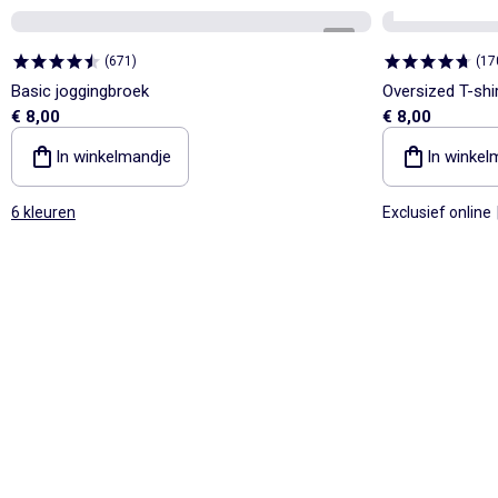
Personaliseerb
1
/
4
(
671
)
(
17
Basic joggingbroek
Oversized T-shi
€ 8,00
€ 8,00
In winkelmandje
In winkel
6 kleuren
Exclusief online