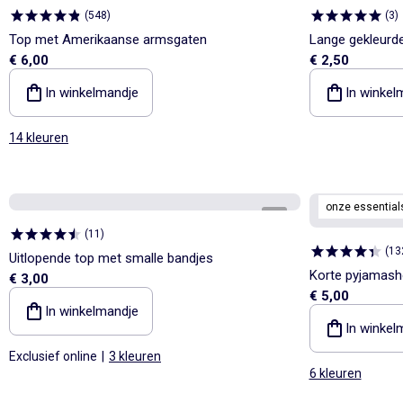
(
548
)
(
3
)
Top met Amerikaanse armsgaten
Lange gekleurd
€ 6,00
€ 2,50
In winkelmandje
In winkel
14 kleuren
onze essential
1
/
4
(
11
)
(
13
Uitlopende top met smalle bandjes
Korte pyjamasho
€ 3,00
€ 5,00
van katoen
In winkelmandje
In winkel
Exclusief online
|
3 kleuren
6 kleuren