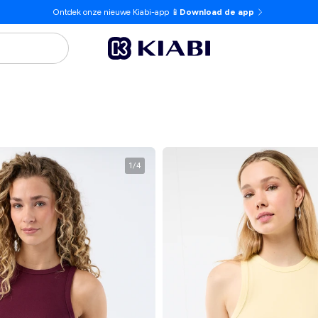
Ontdek onze nieuwe Kiabi-app 📱
Download de app
1
/
4