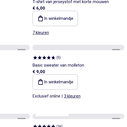
T-shirt van jerseystof met korte mouwen
€ 6,00
In winkelmandje
7 kleuren
1
/
5
1
/
5
(
5
)
n
Basic sweater van molleton
€ 9,00
In winkelmandje
Exclusief online
|
3 kleuren
Personaliseerbaar
1
/
4
1
/
4
(
36
)