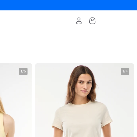
1
/
5
1
/
4