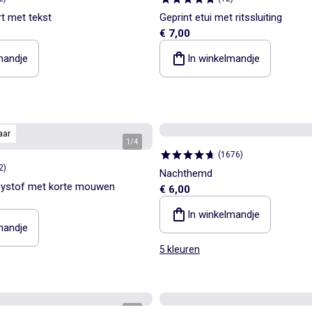
rt met tekst
Geprint etui met ritssluiting
€ 7,00
mandje
In winkelmandje
aar
1
/
4
(
1676
)
2
)
Nachthemd
seystof met korte mouwen
€ 6,00
In winkelmandje
mandje
5 kleuren
1
/
3