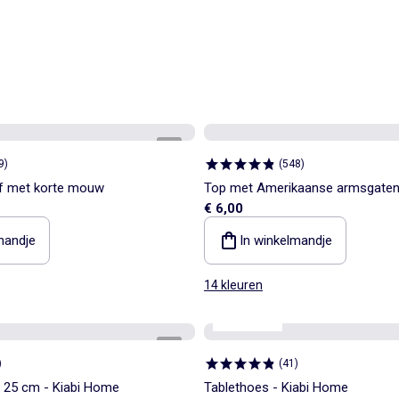
1
/
5
9
)
(
548
)
of met korte mouw
Top met Amerikaanse armsgate
€ 6,00
mandje
In winkelmandje
14 kleuren
Kiabi Home
1
/
2
)
(
41
)
x 25 cm - Kiabi Home
Tablethoes - Kiabi Home