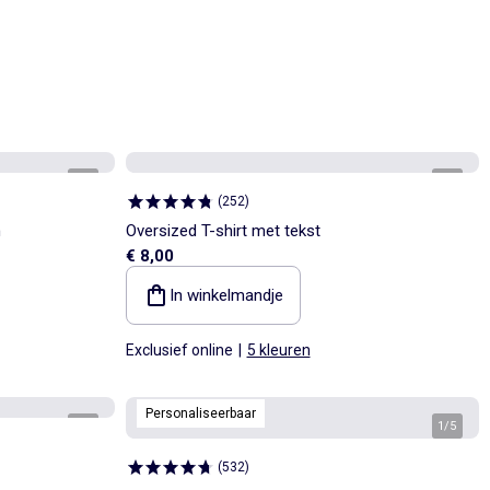
1
/
6
1
/
4
(
252
)
n
Oversized T-shirt met tekst
€ 8,00
In winkelmandje
Exclusief online
|
5 kleuren
Personaliseerbaar
1
/
3
1
/
5
(
532
)