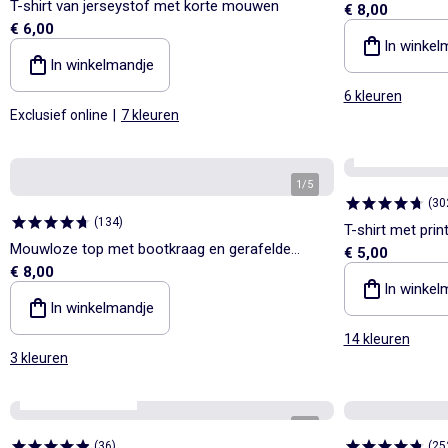
T-shirt van jerseystof met korte mouwen
€ 8,00
€ 6,00
In winkel
In winkelmandje
6 kleuren
Exclusief online
|
7 kleuren
Personaliseerb
1
/
5
(
30
(
134
)
T-shirt met prin
Mouwloze top met bootkraag en gerafelde
€ 5,00
€ 8,00
onderkant
In winkel
In winkelmandje
14 kleuren
3 kleuren
Personaliseerbaar
1
/
4
(
36
)
(
25