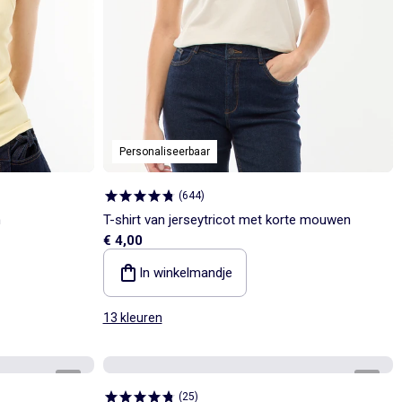
Personaliseerbaar
(
644
)
n
T-shirt van jerseytricot met korte mouwen
€ 4,00
In winkelmandje
13 kleuren
1
/
5
1
/
2
(
25
)