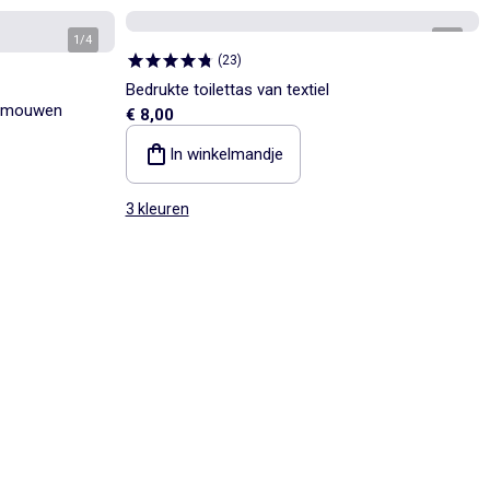
1
/
4
1
/
3
(
23
)
Bedrukte toilettas van textiel
te mouwen
€ 8,00
In winkelmandje
3 kleuren