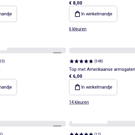
€ 8,00
mandje
In winkelmandje
6 kleuren
aar
1
/
4
23
)
(
548
)
t
Top met Amerikaanse armsgate
€ 6,00
mandje
In winkelmandje
14 kleuren
Personaliseerbaar
1
/
5
2
)
(
12
)