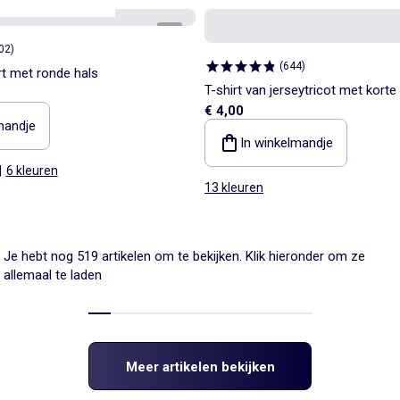
aar
onze essentials
1
/
4
02
)
(
644
)
rt met ronde hals
T-shirt van jerseytricot met kor
€ 4,00
mandje
In winkelmandje
|
6 kleuren
13 kleuren
Je hebt nog 519 artikelen om te bekijken. Klik hieronder om ze
allemaal te laden
Meer artikelen bekijken