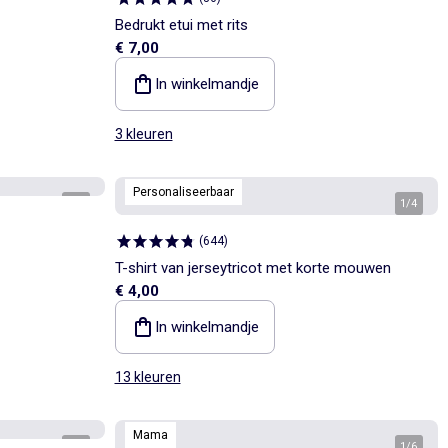
Bedrukt etui met rits
€ 7,00
In winkelmandje
3 kleuren
Personaliseerbaar
1
/
2
1
/
4
(
644
)
T-shirt van jerseytricot met korte mouwen
€ 4,00
In winkelmandje
13 kleuren
Mama
1
/
4
1
/
6