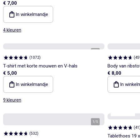
€ 7,00
In winkelmandje
4 kleuren
1
/
4
(
1072
)
(
45
T-shirt met korte mouwen en V-hals
Body van ribst
€ 5,00
€ 8,00
In winkelmandje
In winkel
9 kleuren
Kiabi Home
1
/
5
(
41
(
532
)
Tablethoes 19 