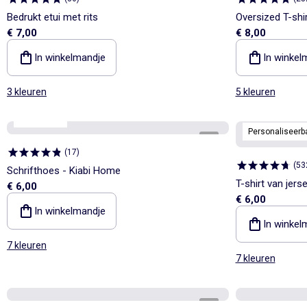
Bedrukt etui met rits
Oversized T-shi
€ 7,00
€ 8,00
In winkelmandje
In winkel
3 kleuren
5 kleuren
Kiabi Home
Personaliseerb
1
/
3
(
17
)
(
53
Schrifthoes - Kiabi Home
T-shirt van jer
€ 6,00
€ 6,00
In winkelmandje
In winkel
7 kleuren
7 kleuren
1
/
5