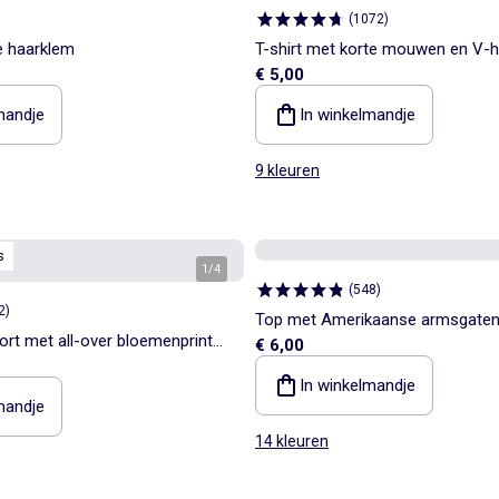
(
1072
)
e haarklem
T-shirt met korte mouwen en V-h
€ 5,00
mandje
In winkelmandje
9 kleuren
s
1
/
4
(
548
)
2
)
Top met Amerikaanse armsgate
rt met all-over bloemenprint
€ 6,00
In winkelmandje
mandje
14 kleuren