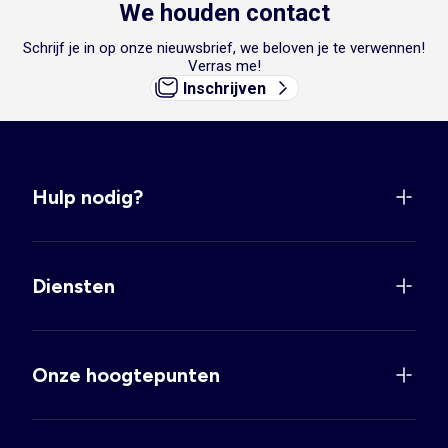
We houden contact
Land
Levertijd
Verzendkosten
Schrijf je in op onze nieuwsbrief, we beloven je te verwennen!
Verras me!
€4.95, gratis bij
Inschrijven
2 - 3
Nederland
aankopen van €50
werkdagen
of meer
Hulp nodig?
Diensten
Onze hoogtepunten