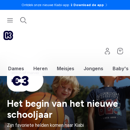
Ontdek onze nieuwe Kiabi-app 📱
Download de app
Dames
Heren
Meisjes
Jongens
Baby's
Het begin van het nieuwe
schooljaar
Zijn favoriete helden komen naar Kiabi