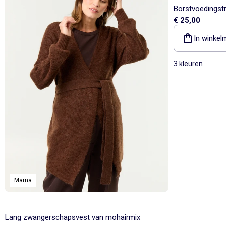
Borstvoedingstr
€ 25,00
In winkel
3 kleuren
Mama
Lang zwangerschapsvest van mohairmix