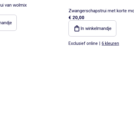
ui van wolmix
Zwangerschapstrui met korte m
€ 20,00
vetersplitten
mandje
In winkelmandje
Exclusief online
|
6 kleuren