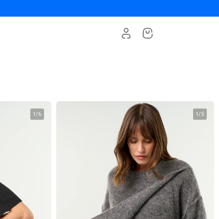
1
/
6
1
/
5