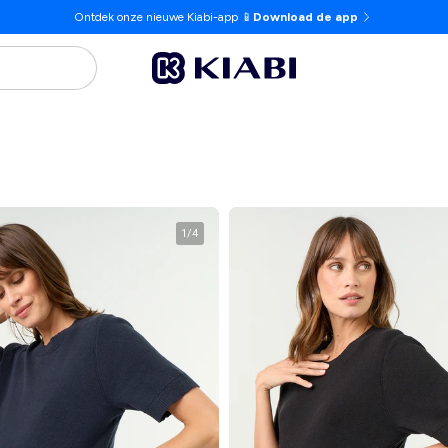
Ontdek onze nieuwe Kiabi-app 📱
Download de app
1
/
4