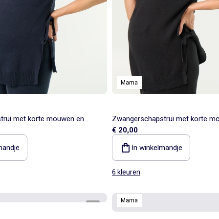
Mama
rui met korte mouwen en
Zwangerschapstrui met korte m
€ 20,00
vetersplitten
mandje
In winkelmandje
6 kleuren
Mama
1
/
5