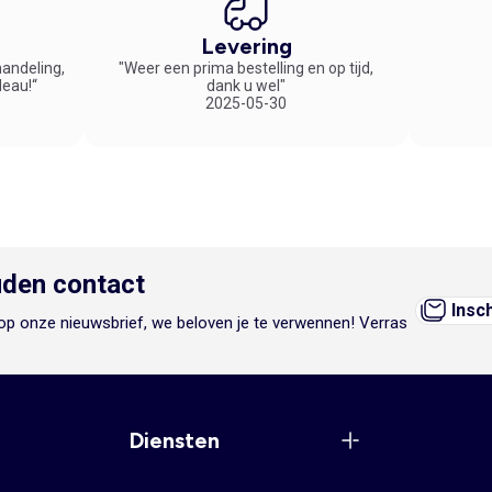
Levering
handeling,
"Weer een prima bestelling en op tijd,
deau!“
dank u wel"
2025-05-30
den contact
Insc
n op onze nieuwsbrief, we beloven je te verwennen! Verras
Diensten