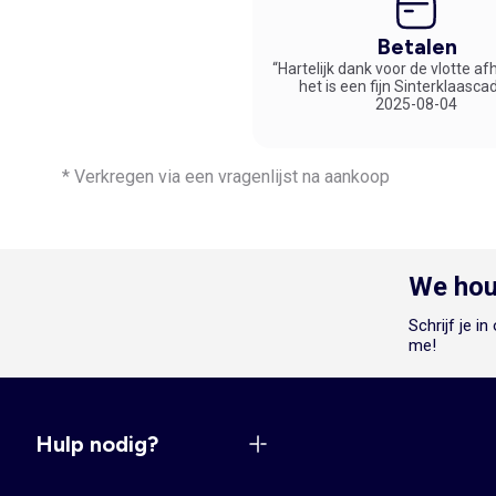
Betalen
“Hartelijk dank voor de vlotte af
het is een fijn Sinterklaasca
2025-08-04
* Verkregen via een vragenlijst na aankoop
We hou
Schrijf je i
me!
Hulp nodig?