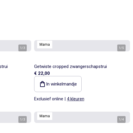
Mama
1
/
3
1
/
5
trui
Getwiste cropped zwangerschapstrui
€ 22,00
In winkelmandje
Exclusief online
|
4 kleuren
Mama
1
/
3
1
/
4