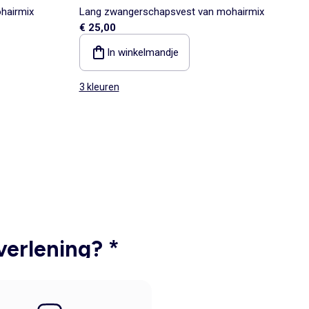
hairmix
Lang zwangerschapsvest van mohairmix
€ 25,00
In winkelmandje
3 kleuren
verlening? *