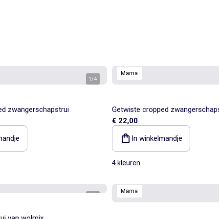
Mama
1
/
4
ed zwangerschapstrui
Getwiste cropped zwangerschaps
€ 22,00
mandje
In winkelmandje
4 kleuren
Mama
1
/
5
ui van wolmix