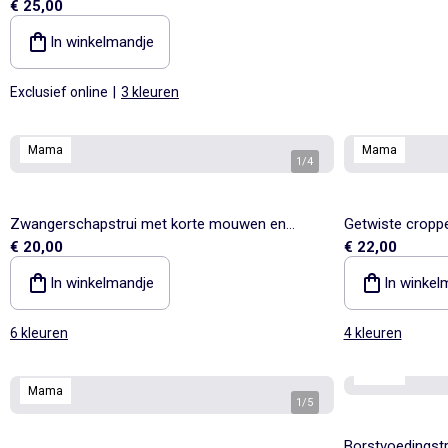
€ 25,00
In winkelmandje
Exclusief online
|
3 kleuren
Mama
Mama
1
/
4
Zwangerschapstrui met korte mouwen en
Getwiste cropp
€ 20,00
€ 22,00
vetersplitten
In winkelmandje
In winkel
6 kleuren
4 kleuren
Mama
Mama
1
/
5
Borstvoedingstr