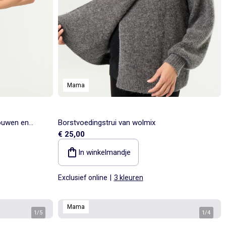
Mama
ouwen en
Borstvoedingstrui van wolmix
€ 25,00
In winkelmandje
Exclusief online
|
3 kleuren
Mama
1
/
5
1
/
4