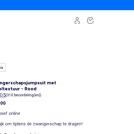
ma
ngerschapsjumpsuit met
ltextuur - Rood
7/5
(310 beoordeling(en))
,00
sief online
ijk om tijdens de zwangerschap te dragen!