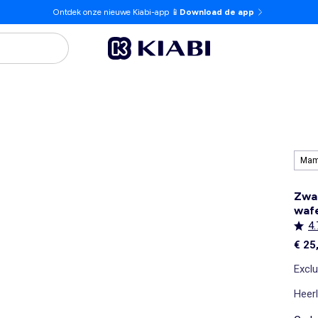
Ontdek onze nieuwe Kiabi-app 📱
Download de app
Ma
Zwa
wafe
4.
€ 25
Exclu
Heerl