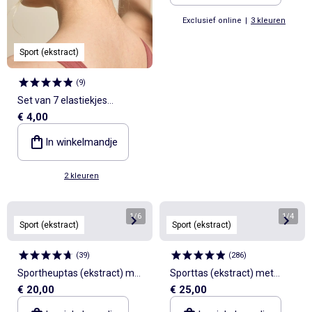
Exclusief online
|
3 kleuren
Sport (ekstract)
(
9
)
Set van 7 elastiekjes
€ 4,00
(ekstract)
In winkelmandje
2 kleuren
1
/
6
1
/
4
Sport (ekstract)
Sport (ekstract)
(
39
)
(
286
)
Sportheuptas (ekstract) met
Sporttas (ekstract) met
€ 20,00
€ 25,00
buiten- en binnenzakken
buitenzakken en
15x40 cm
schoenenvak