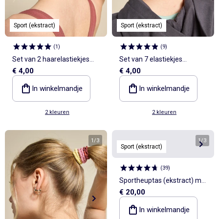
Sport (ekstract)
Sport (ekstract)
(
1
)
(
9
)
Set van 2 haarelastiekjes
Set van 7 elastiekjes
€ 4,00
€ 4,00
(ekstract)
(ekstract)
In winkelmandje
In winkelmandje
2 kleuren
2 kleuren
1
/
3
1
/
3
Sport (ekstract)
(
39
)
Sportheuptas (ekstract) met
€ 20,00
buiten- en binnenzakken
15x40 cm
In winkelmandje