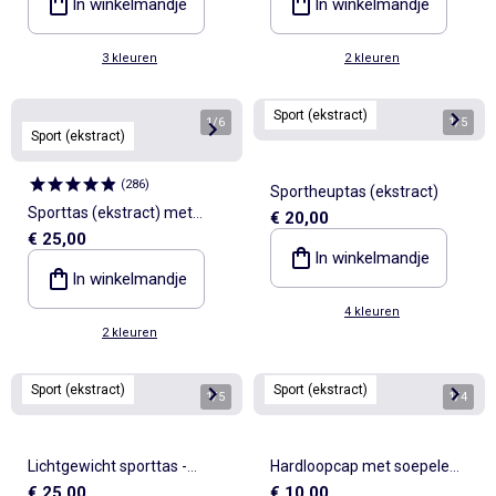
In winkelmandje
In winkelmandje
3 kleuren
2 kleuren
Sport (ekstract)
1
/
6
1
/
5
Sport (ekstract)
(
286
)
Sportheuptas (ekstract)
Sporttas (ekstract) met
€ 20,00
€ 25,00
buitenzakken en
In winkelmandje
schoenenvak
In winkelmandje
4 kleuren
2 kleuren
Sport (ekstract)
Sport (ekstract)
1
/
5
1
/
4
Lichtgewicht sporttas -
Hardloopcap met soepele
€ 25,00
€ 10,00
ekstract
klep - (ekstract)