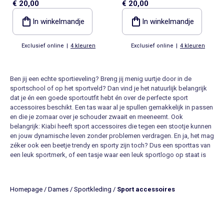
€ 20,00
€ 20,00
In winkelmandje
In winkelmandje
Exclusief online
|
4 kleuren
Exclusief online
|
4 kleuren
Ben jij een echte sportieveling? Breng jij menig uurtje door in de
sportschool of op het sportveld? Dan vind je het natuurlijk belangrijk
dat je én een goede sportoutfit hebt én over de perfecte sport
accessoires beschikt. Een tas waar al je spullen gemakkelijk in passen
en die je zomaar over je schouder zwaait en meeneemt. Ook
belangrijk: Kiabi heeft sport accessoires die tegen een stootje kunnen
en jouw dynamische leven zonder problemen verdragen. En ja, het mag
zéker ook een beetje trendy en sporty zijn toch? Dus een sporttas van
een leuk sportmerk, of een tasje waar een leuk sportlogo op staat is
natuurlijk nét even ietsje stoerder dan een plastic zak van de
supermarkt. Op Kiabi.nl bestel je een trendy sportbroekje of een flashy
fitnessbroek en ook leuke sport accessoires. Allemaal even voordelig
Homepage
/
Dames
/
Sportkleding
/
Sport accessoires
en prettig betaalbaar. In een paar klikken te bestellen zonder dat je er
de deur voor uit hoeft!
Sport accessoires passend bij je outfit