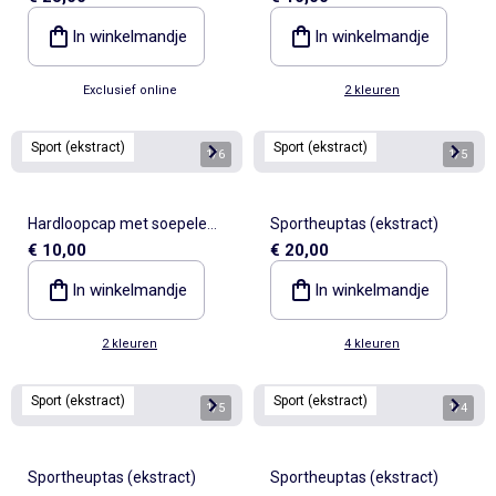
In winkelmandje
In winkelmandje
Exclusief online
2 kleuren
Sport (ekstract)
Sport (ekstract)
1
/
6
1
/
5
Hardloopcap met soepele
Sportheuptas (ekstract)
€ 10,00
€ 20,00
klep - (ekstract)
In winkelmandje
In winkelmandje
2 kleuren
4 kleuren
Sport (ekstract)
Sport (ekstract)
1
/
5
1
/
4
Sportheuptas (ekstract)
Sportheuptas (ekstract)