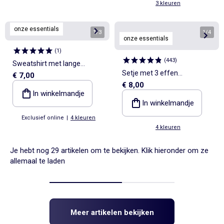
3 kleuren
onze essentials
1
/
3
1
/
4
onze essentials
(
1
)
(
443
)
Sweatshirt met lange
Setje met 3 effen
€ 7,00
mouwen van molton
€ 8,00
meegroeirompertjes met
In winkelmandje
schouderbandjes
In winkelmandje
Exclusief online
|
4 kleuren
4 kleuren
Je hebt nog 29 artikelen om te bekijken. Klik hieronder om ze
allemaal te laden
Meer artikelen bekijken