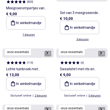
(
823
)
Meegroeirompertjes van
Set van 3 meegroeiende
€ 9,00
effen tricot - 3-pack
€ 10,00
rompers met US-hals en
In winkelmandje
lange mouwen
In winkelmandje
7 kleuren
3 kleuren
Personaliseerbaar
onze essentials
onze essentials
1
/
3
1
/
3
(
115
)
(
6
)
Lichte tuinbroek met
Sweatshirt met rits en
€ 13,00
€ 9,00
verstelbare bandjes
capuchon
In winkelmandje
In winkelmandje
Exclusief online
|
2 kleuren
Exclusief online
|
5 kleuren
onze essentials
onze essentials
1
/
4
1
/
4