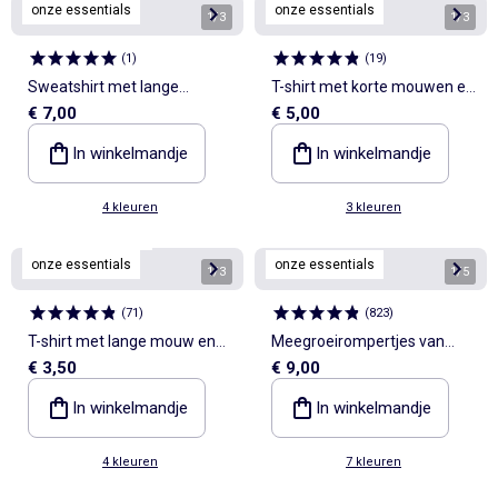
onze essentials
onze essentials
1
/
3
1
/
3
(
1
)
(
19
)
Sweatshirt met lange
T-shirt met korte mouwen en
€ 7,00
€ 5,00
mouwen van molton
borduursels
In winkelmandje
In winkelmandje
4 kleuren
3 kleuren
Personaliseerbaar
onze essentials
onze essentials
1
/
3
1
/
5
(
71
)
(
823
)
T-shirt met lange mouw en
Meegroeirompertjes van
€ 3,50
€ 9,00
borstzakje
effen tricot - 3-pack
In winkelmandje
In winkelmandje
4 kleuren
7 kleuren