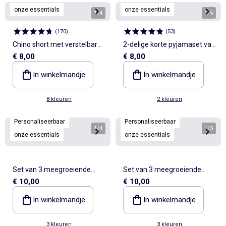
onze essentials
onze essentials
1
/
4
1
/
5
(
170
)
(
53
)
Chino short met verstelbare
2-delige korte pyjamaset van
€ 8,00
€ 8,00
taille
ribtricot
In winkelmandje
In winkelmandje
8 kleuren
2 kleuren
Personaliseerbaar
Personaliseerbaar
1
/
4
1
/
5
onze essentials
onze essentials
Set van 3 meegroeiende
Set van 3 meegroeiende
€ 10,00
€ 10,00
rompers met US-hals en
rompers met US-hals en
lange mouwen
lange mouwen
In winkelmandje
In winkelmandje
3 kleuren
3 kleuren