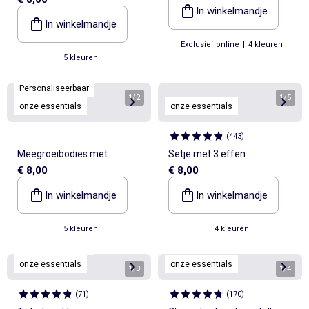
schouderbandjes - set van 3
In winkelmandje
In winkelmandje
Exclusief online
|
4 kleuren
5 kleuren
Personaliseerbaar
1
/
2
1
/
5
onze essentials
onze essentials
(
443
)
Meegroeibodies met
Setje met 3 effen
€ 8,00
€ 8,00
schouderbandjes - set van 3
meegroeirompertjes met
schouderbandjes
In winkelmandje
In winkelmandje
5 kleuren
4 kleuren
Personaliseerbaar
onze essentials
onze essentials
1
/
3
1
/
4
(
71
)
(
170
)