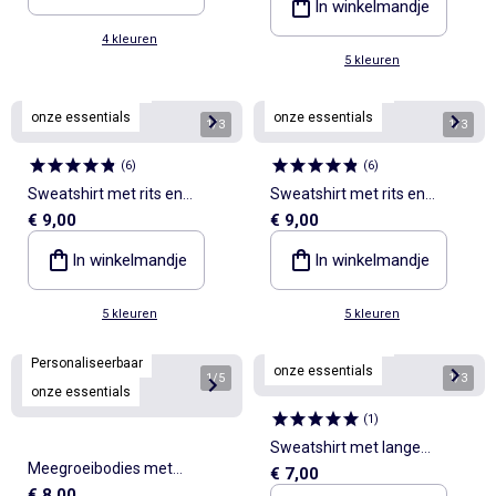
In winkelmandje
4 kleuren
5 kleuren
Personaliseerbaar
Personaliseerbaar
onze essentials
onze essentials
1
/
3
1
/
3
(
6
)
(
6
)
Sweatshirt met rits en
Sweatshirt met rits en
€ 9,00
€ 9,00
capuchon
capuchon
In winkelmandje
In winkelmandje
5 kleuren
5 kleuren
Personaliseerbaar
Personaliseerbaar
onze essentials
1
/
5
1
/
3
onze essentials
(
1
)
Sweatshirt met lange
Meegroeibodies met
€ 7,00
mouwen van molton
€ 8,00