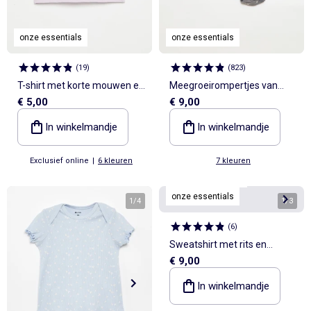
onze essentials
onze essentials
(
19
)
(
823
)
T-shirt met korte mouwen en
Meegroeirompertjes van
€ 5,00
€ 9,00
print
effen tricot - 3-pack
In winkelmandje
In winkelmandje
Exclusief online
|
6 kleuren
7 kleuren
Personaliseerbaar
onze essentials
1
/
4
1
/
3
(
6
)
Sweatshirt met rits en
€ 9,00
capuchon
In winkelmandje