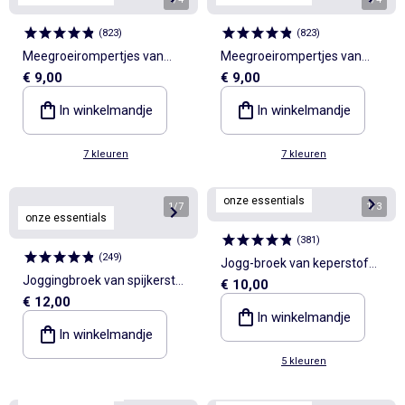
(
823
)
(
823
)
Meegroeirompertjes van
Meegroeirompertjes van
€ 9,00
€ 9,00
effen tricot - 3-pack
effen tricot - 3-pack
In winkelmandje
In winkelmandje
7 kleuren
7 kleuren
onze essentials
1
/
7
1
/
3
onze essentials
(
381
)
(
249
)
Jogg-broek van keperstof
Joggingbroek van spijkerstof
€ 10,00
met zakken met klepje
€ 12,00
met zakken
In winkelmandje
In winkelmandje
5 kleuren
Personaliseerbaar