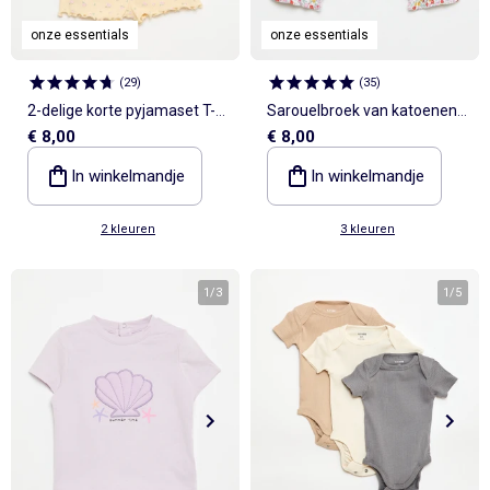
onze essentials
onze essentials
(
29
)
(
35
)
2-delige korte pyjamaset T-
Sarouelbroek van katoenen
€ 8,00
€ 8,00
shirt + short
jerseytricot
In winkelmandje
In winkelmandje
2 kleuren
3 kleuren
1
/
3
1
/
5