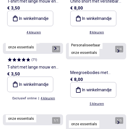
T-shirt met lange mouw en
Chino short met verstelbare
€ 3,50
€ 8,00
borstzakje
taille
In winkelmandje
In winkelmandje
4 kleuren
8 kleuren
Personaliseerbaar
Personaliseerbaar
onze essentials
1
/
3
1
/
4
onze essentials
(
71
)
T-shirt met lange mouw en
Meegroeibodies met
€ 3,50
borstzakje
€ 8,00
schouderbandjes - set van 3
In winkelmandje
In winkelmandje
Exclusief online
|
4 kleuren
5 kleuren
onze essentials
1
/
1
1
/
5
onze essentials