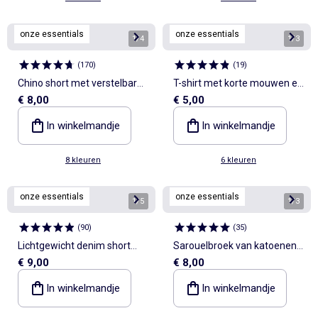
onze essentials
onze essentials
1
/
4
1
/
3
(
170
)
(
19
)
Chino short met verstelbare
T-shirt met korte mouwen en
€ 8,00
€ 5,00
taille
print
In winkelmandje
In winkelmandje
8 kleuren
6 kleuren
onze essentials
onze essentials
1
/
5
1
/
3
(
90
)
(
35
)
Lichtgewicht denim short
Sarouelbroek van katoenen
€ 9,00
€ 8,00
met afneembare riem
jerseytricot
In winkelmandje
In winkelmandje