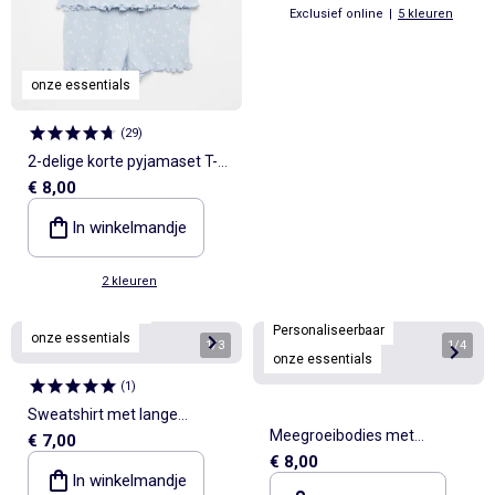
Exclusief online
|
5 kleuren
onze essentials
(
29
)
2-delige korte pyjamaset T-
€ 8,00
shirt + short
In winkelmandje
2 kleuren
Personaliseerbaar
Personaliseerbaar
onze essentials
1
/
3
1
/
4
onze essentials
(
1
)
Sweatshirt met lange
Meegroeibodies met
€ 7,00
mouwen van molton
€ 8,00
schouderbandjes - set van 3
In winkelmandje