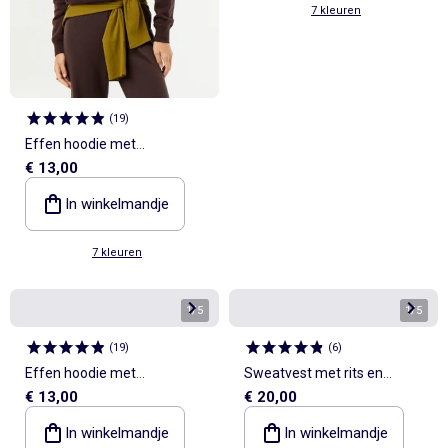
7 kleuren
(
19
)
Effen hoodie met
€ 13,00
kangoeroezak
In winkelmandje
7 kleuren
1
/
5
1
/
5
(
19
)
(
6
)
Effen hoodie met
Sweatvest met rits en
€ 13,00
€ 20,00
kangoeroezak
overhemdkraag
In winkelmandje
In winkelmandje