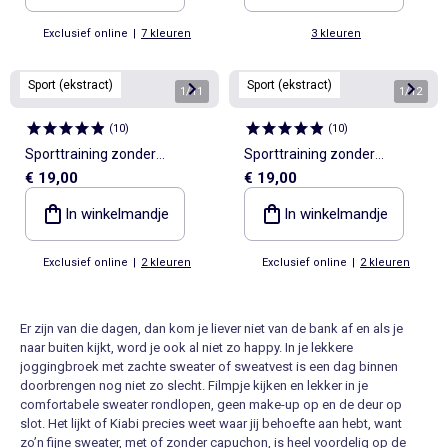
Exclusief online
|
7 kleuren
3 kleuren
Sport (ekstract)
Sport (ekstract)
1
/
11
1
/
12
(
10
)
(
10
)
Sporttraining zonder
Sporttraining zonder
€ 19,00
€ 19,00
mouwen - (ekstract)
mouwen - (ekstract)
In winkelmandje
In winkelmandje
Exclusief online
|
2 kleuren
Exclusief online
|
2 kleuren
Er zijn van die dagen, dan kom je liever niet van de bank af en als je
naar buiten kijkt, word je ook al niet zo happy. In je lekkere
joggingbroek met zachte sweater of sweatvest is een dag binnen
doorbrengen nog niet zo slecht. Filmpje kijken en lekker in je
comfortabele sweater rondlopen, geen make-up op en de deur op
slot. Het lijkt of Kiabi precies weet waar jij behoefte aan hebt, want
zo’n fijne sweater, met of zonder capuchon, is heel voordelig op de