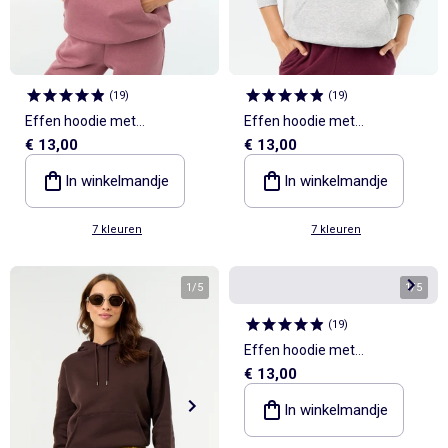
(
19
)
(
19
)
Effen hoodie met
Effen hoodie met
€ 13,00
€ 13,00
kangoeroezak
kangoeroezak
In winkelmandje
In winkelmandje
7 kleuren
7 kleuren
1
/
5
1
/
5
(
19
)
Effen hoodie met
€ 13,00
kangoeroezak
In winkelmandje