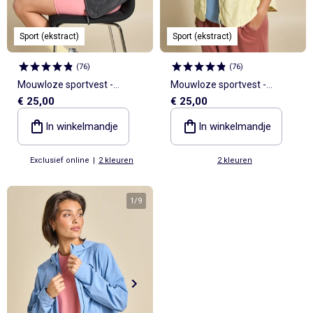
Sport (ekstract)
Sport (ekstract)
(
76
)
(
76
)
Mouwloze sportvest -
Mouwloze sportvest -
€ 25,00
€ 25,00
(ekstract)
(ekstract)
In winkelmandje
In winkelmandje
Exclusief online
|
2 kleuren
2 kleuren
1
/
9