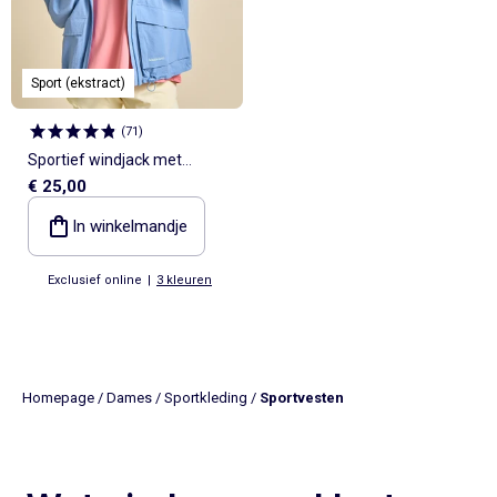
Sport (ekstract)
(
71
)
Sportief windjack met
€ 25,00
capuchon
In winkelmandje
Exclusief online
|
3 kleuren
Homepage
/
Dames
/
Sportkleding
/
Sportvesten