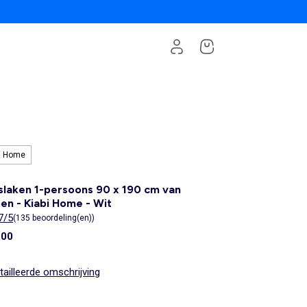
i Home
laken 1-persoons 90 x 190 cm van
en - Kiabi Home - Wit
7/5
(135 beoordeling(en))
,00
ailleerde omschrijving