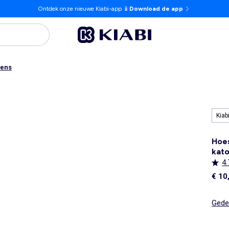
Ontdek onze nieuwe Kiabi-app 📱
Download de app
kens
Kiab
Hoes
kato
4.
€ 10
Gedet