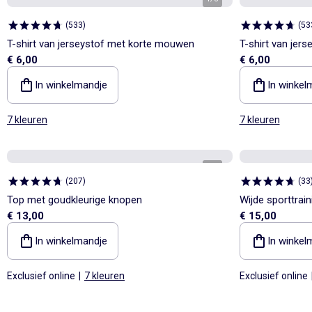
(
533
)
(
53
T-shirt van jerseystof met korte mouwen
T-shirt van jer
€ 6,00
€ 6,00
In winkelmandje
In winkel
7 kleuren
7 kleuren
1
/
4
(
207
)
(
33
Top met goudkleurige knopen
Wijde sporttrain
€ 13,00
€ 15,00
In winkelmandje
In winkel
Exclusief online
|
7 kleuren
Exclusief online