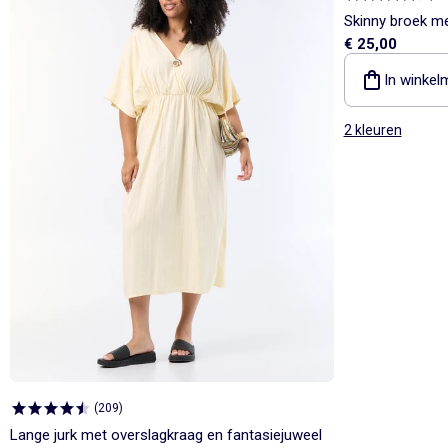
Skinny broek me
€ 25,00
In winkel
2 kleuren
(
209
)
Lange jurk met overslagkraag en fantasiejuweel