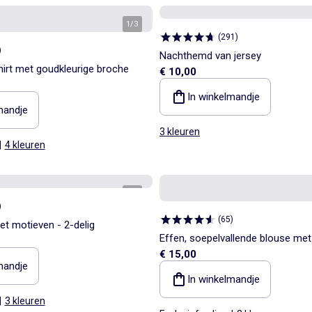
1
/
3
(
291
)
)
Nachthemd van jersey
irt met goudkleurige broche
€ 10,00
In winkelmandje
mandje
3 kleuren
|
4 kleuren
1
/
3
)
(
65
)
t motieven - 2-delig
Effen, soepelvallende blouse met
€ 15,00
mouwen
mandje
In winkelmandje
|
3 kleuren