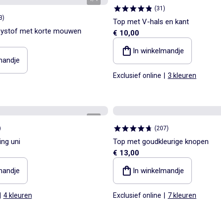
(
31
)
3
)
Top met V-hals en kant
seystof met korte mouwen
€ 10,00
In winkelmandje
mandje
Exclusief online
|
3 kleuren
1
/
5
)
(
207
)
ing uni
Top met goudkleurige knopen
€ 13,00
mandje
In winkelmandje
|
4 kleuren
Exclusief online
|
7 kleuren