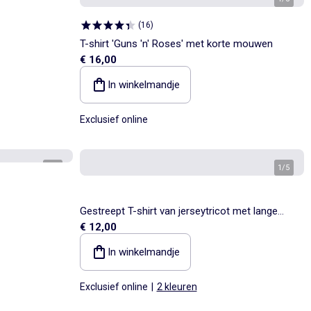
(
16
)
T-shirt 'Guns 'n' Roses' met korte mouwen
€ 16,00
In winkelmandje
Exclusief online
1
/
4
1
/
5
Gestreept T-shirt van jerseytricot met lange
€ 12,00
mouwen
In winkelmandje
Exclusief online
|
2 kleuren