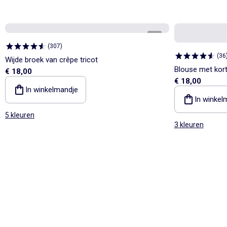
1
/
4
(
307
)
(
36
Wijde broek van crêpe tricot
Blouse met kor
€ 18,00
€ 18,00
In winkelmandje
In winkel
5 kleuren
3 kleuren