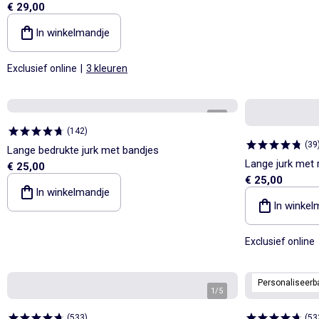
€ 29,00
In winkelmandje
Exclusief online
|
3 kleuren
1
/
4
(
142
)
(
39
Lange bedrukte jurk met bandjes
Lange jurk met 
€ 25,00
€ 25,00
In winkelmandje
In winkel
Exclusief online
Personaliseerb
1
/
5
(
533
)
(
53