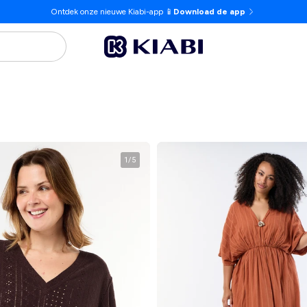
Ontdek onze nieuwe Kiabi-app 📱
Download de app
1
/
5