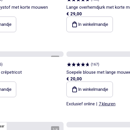
seystof met korte mouwen
Lange overhemdjurk met korte 
€ 29,00
mandje
In winkelmandje
1
/
4
5
)
(
167
)
 crêpetricot
Soepele blouse met lange mouw
€ 20,00
mandje
In winkelmandje
Exclusief online
|
7 kleuren
aar
1
/
4