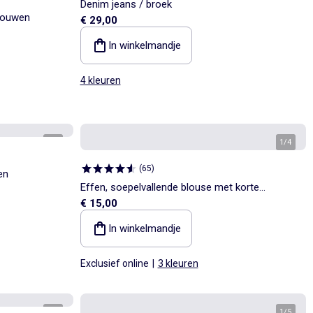
Denim jeans / broek
mouwen
€ 29,00
In winkelmandje
4 kleuren
1
/
5
1
/
4
(
65
)
en
Effen, soepelvallende blouse met korte
€ 15,00
mouwen
In winkelmandje
Exclusief online
|
3 kleuren
1
/
5
1
/
5