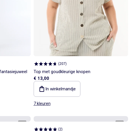
(
207
)
fantasiejuweel
Top met goudkleurige knopen
€ 13,00
In winkelmandje
7 kleuren
1
/
4
1
/
4
(
2
)