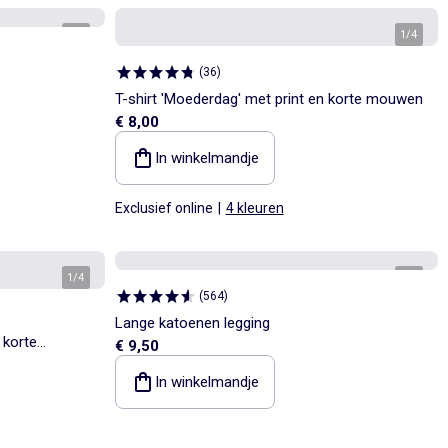
1
/
3
1
/
4
(
36
)
T-shirt 'Moederdag' met print en korte mouwen
€ 8,00
In winkelmandje
Exclusief online
|
4 kleuren
1
/
4
1
/
3
(
564
)
Lange katoenen legging
 korte
€ 9,50
In winkelmandje