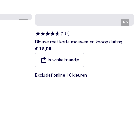
1
/
5
1
/
5
(
192
)
Blouse met korte mouwen en knoopsluiting
€ 18,00
In winkelmandje
Exclusief online
|
6 kleuren