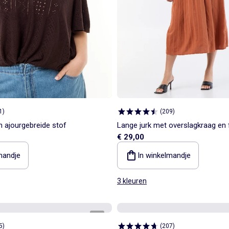
1
)
(
209
)
n ajourgebreide stof
Lange jurk met overslagkraag en 
€ 29,00
mandje
In winkelmandje
3 kleuren
1
/
6
5
)
(
207
)