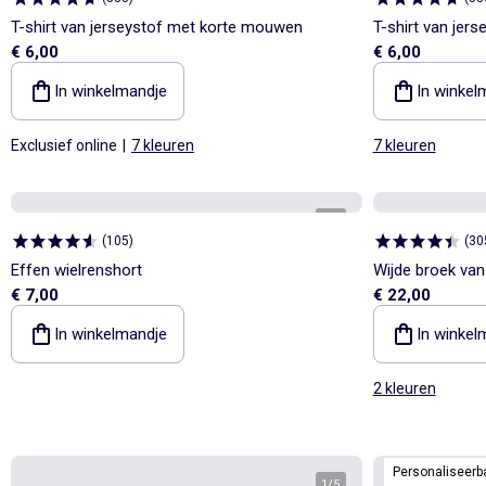
T-shirt van jerseystof met korte mouwen
T-shirt van jer
€ 6,00
€ 6,00
In winkelmandje
In winkel
Exclusief online
|
7 kleuren
7 kleuren
1
/
3
(
105
)
(
30
Effen wielrenshort
Wijde broek van
€ 7,00
€ 22,00
In winkelmandje
In winkel
2 kleuren
Personaliseerb
1
/
5