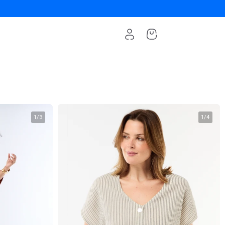
1
/
3
1
/
4