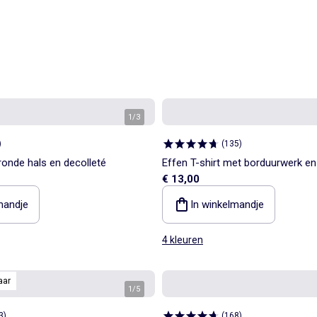
1
/
3
)
(
135
)
ronde hals en decolleté
Effen T-shirt met borduurwerk 
€ 13,00
de mouwen
mandje
In winkelmandje
4 kleuren
aar
1
/
5
3
)
(
168
)