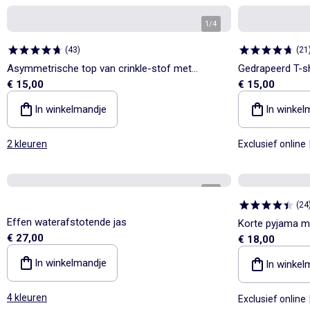
1
/
4
(
43
)
(
21
Asymmetrische top van crinkle-stof met
Gedrapeerd T-sh
€ 15,00
€ 15,00
goudkleurig sieraad
In winkelmandje
In winkel
2 kleuren
Exclusief online
1
/
5
(
24
Effen waterafstotende jas
Korte pyjama me
€ 27,00
€ 18,00
In winkelmandje
In winkel
4 kleuren
Exclusief online