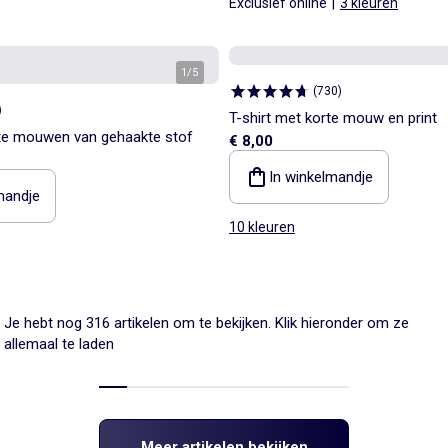
Exclusief online
|
3 kleuren
1
/
5
(
730
)
)
T-shirt met korte mouw en print
te mouwen van gehaakte stof
€ 8,00
In winkelmandje
mandje
10 kleuren
Je hebt nog 316 artikelen om te bekijken. Klik hieronder om ze
allemaal te laden
Meer artikelen bekijken