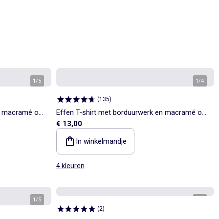
1
/
5
1
/
4
(
135
)
en macramé op
Effen T-shirt met borduurwerk en macramé op
€ 13,00
de mouwen
In winkelmandje
4 kleuren
1
/
5
1
/
4
(
2
)