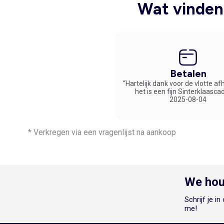
vinden. Online gemak voor modebewuste heren!
Wat vinden 
Betalen
“Hartelijk dank voor de vlotte af
het is een fijn Sinterklaasca
2025-08-04
* Verkregen via een vragenlijst na aankoop
We hou
Schrijf je i
me!