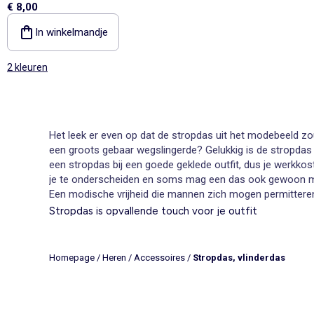
€ 8,00
In winkelmandje
2 kleuren
Het leek er even op dat de stropdas uit het modebeeld zou
een groots gebaar wegslingerde? Gelukkig is de stropdas e
een stropdas bij een goede geklede outfit, dus je werkko
je te onderscheiden en soms mag een das ook gewoon mooi 
Een modische vrijheid die mannen zich mogen permitteren 
Stropdas is opvallende touch voor je outfit
De kracht van de stropdas schuilt vooral in de kleur en 
zonder dat je hiervoor veel moeite hoeft te doen. Kiabi h
collectie ook een stijlvol en feestelijke stropdas. Zelfs 
Homepage
/
Heren
/
Accessoires
/
Stropdas, vlinderdas
Trendy model stropdas bestel je online bij Kiabi
Een stropdas bestellen bij Kiabi heeft een aantal voordelen
aankoop. Tel daar nog de inspirerende overige kleding bij