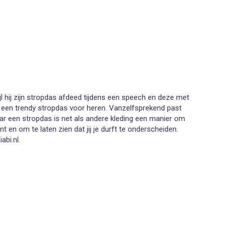
jl hij zijn stropdas afdeed tijdens een speech en deze met
ar een trendy stropdas voor heren. Vanzelfsprekend past
aar een stropdas is net als andere kleding een manier om
n om te laten zien dat jij je durft te onderscheiden.
bi.nl.
overhemd. Het geeft een opvallende touch aan je outfit
ness stropdas tussen met strepen, maar je vindt in onze
ltrends veranderen namelijk nooit.
eest trendy modellen en je bent verzekerd van een voordelige
eten slenteren om die éne stropdas bij je kostuum te