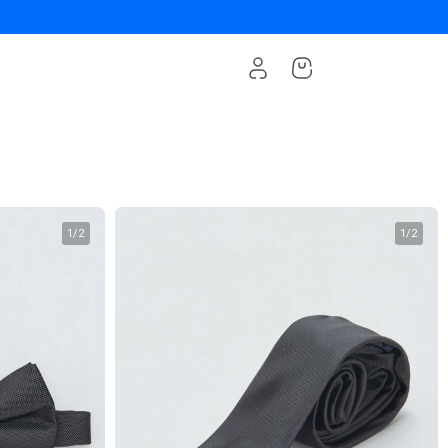
1
/
2
1
/
2