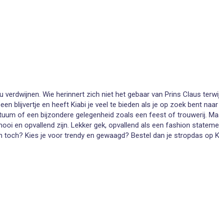
 verdwijnen. Wie herinnert zich niet het gebaar van Prins Claus terwi
en blijvertje en heeft Kiabi je veel te bieden als je op zoek bent na
stuum of een bijzondere gelegenheid zoals een feest of trouwerij. M
en opvallend zijn. Lekker gek, opvallend als een fashion statement e
toch? Kies je voor trendy en gewaagd? Bestel dan je stropdas op Kia
het dessin van de das. En een gedurfde combinatie met je kostuum of 
eeft volop keuze in stropdassen. En ja, daar zit ook de serieuze busi
een zwart vlinderdasje staat prominent in onze webshop. Sommige stij
: je hoeft er de deur niet voor uit, je krijgt een overzicht van de m
 op en je denkt er niet meer aan om een hele middag in de stad te mo