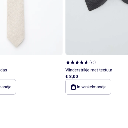
(
96
)
pdas
Vlinderstrikje met textuur
€ 8,00
mandje
In winkelmandje