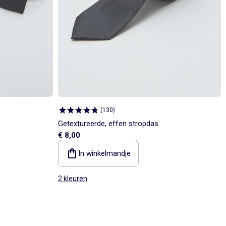
(
130
)
Getextureerde, effen stropdas
€ 8,00
In winkelmandje
2 kleuren