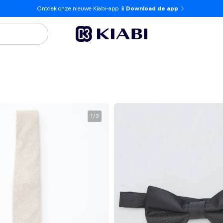
Ontdek onze nieuwe Kiabi-app 📱
Download de app
1
/
3