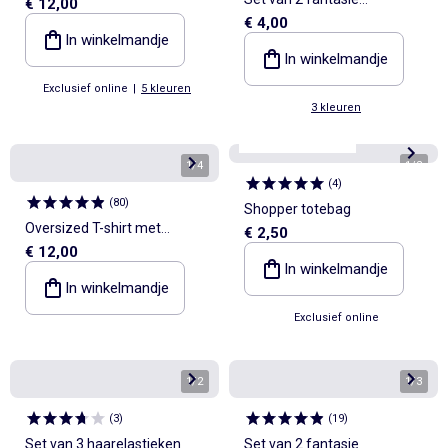
€ 12,00
€ 4,00
krabklemmen
In winkelmandje
In winkelmandje
Exclusief online
|
5 kleuren
3 kleuren
Personaliseerbaar
1
/
4
1
/
2
(
4
)
(
80
)
Shopper totebag
Oversized T-shirt met
€ 2,50
€ 12,00
opschrift
In winkelmandje
In winkelmandje
Exclusief online
1
/
2
1
/
3
(
3
)
(
19
)
Set van 3 haarelastieken
Set van 2 fantasie