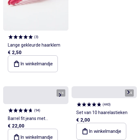
(
3
)
Lange gekleurde haarklem
€ 2,50
In winkelmandje
1
/
4
1
/
4
(
440
)
(
94
)
Set van 10 haarelastieken
Barrel fit jeans met
€ 2,00
€ 22,00
asymmetrische
In winkelmandje
knoopsluiting
In winkelmandje