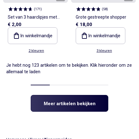
(
171
)
(
58
)
Set van 3 haarclipjes met
Grote gestreepte shopper
€ 2,00
€ 18,00
krabben
In winkelmandje
In winkelmandje
2 kleuren
3 kleuren
Je hebt nog 123 artikelen om te bekijken. Klik hieronder om ze
allemaal te laden
Meer artikelen bekijken