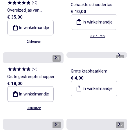
(
40
)
Gehaakte schoudertas
Oversized jas van
€ 10,00
€ 35,00
imitatieleer met opstaande
In winkelmandje
kraag
In winkelmandje
3 kleuren
2 kleuren
1
/
3
1
/
2
(
58
)
Grote krabhaarklem
Grote gestreepte shopper
€ 4,00
€ 18,00
In winkelmandje
In winkelmandje
3 kleuren
1
/
2
1
/
2