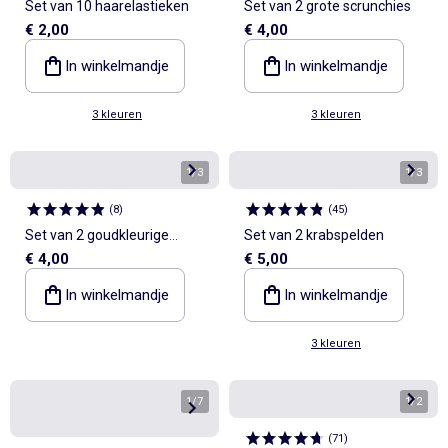
Set van 10 haarelastieken
Set van 2 grote scrunchies
€ 2,00
€ 4,00
In winkelmandje
In winkelmandje
3 kleuren
3 kleuren
1
/
3
1
/
3
(
8
)
(
45
)
Set van 2 goudkleurige
Set van 2 krabspelden
€ 4,00
€ 5,00
haarspelden
In winkelmandje
In winkelmandje
3 kleuren
1
/
7
1
/
2
(
71
)