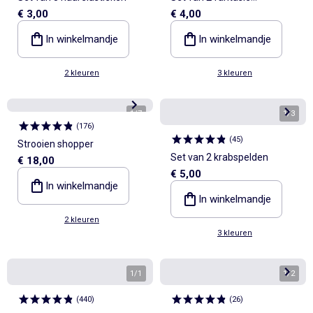
€ 3,00
€ 4,00
krabklemmen
In winkelmandje
In winkelmandje
2 kleuren
3 kleuren
1
/
7
1
/
3
(
176
)
(
45
)
Strooien shopper
Set van 2 krabspelden
€ 18,00
€ 5,00
In winkelmandje
In winkelmandje
2 kleuren
3 kleuren
1
/
1
1
/
2
(
440
)
(
26
)