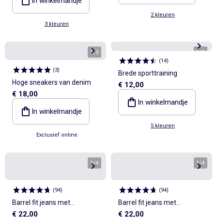
In winkelmandje
2 kleuren
3 kleuren
1
/
5
1
/
5
(
14
)
(
3
)
Brede sporttraining
Hoge sneakers van denim
€ 12,00
€ 18,00
In winkelmandje
In winkelmandje
5 kleuren
Exclusief online
1
/
4
1
/
4
(
94
)
(
94
)
Barrel fit jeans met
Barrel fit jeans met
€ 22,00
€ 22,00
asymmetrische
asymmetrische