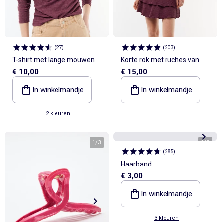
(
27
)
(
203
)
T-shirt met lange mouwen
Korte rok met ruches van
€ 10,00
€ 15,00
van gewafelde stof
crinkle-breisel
In winkelmandje
In winkelmandje
2 kleuren
1
/
3
1
/
3
(
285
)
Haarband
€ 3,00
In winkelmandje
3 kleuren