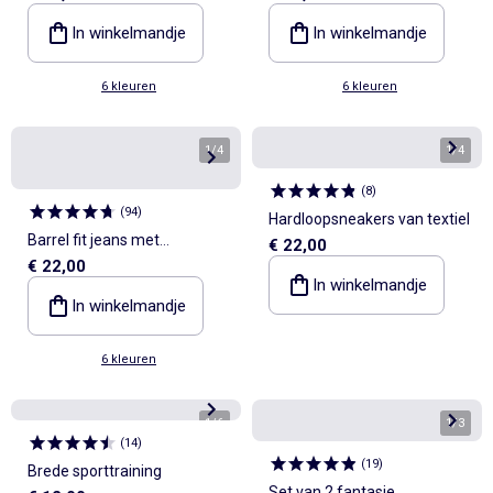
knoopsluiting
knoopsluiting
In winkelmandje
In winkelmandje
6 kleuren
6 kleuren
1
/
4
1
/
4
(
8
)
(
94
)
Hardloopsneakers van textiel
Barrel fit jeans met
€ 22,00
€ 22,00
asymmetrische
In winkelmandje
knoopsluiting
In winkelmandje
6 kleuren
1
/
6
1
/
3
(
14
)
(
19
)
Brede sporttraining
Set van 2 fantasie