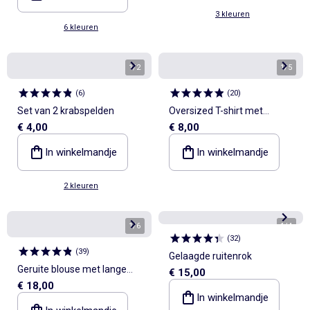
3 kleuren
6 kleuren
1
/
2
1
/
5
(
6
)
(
20
)
Set van 2 krabspelden
Oversized T-shirt met
€ 4,00
€ 8,00
dalmatiërprint
In winkelmandje
In winkelmandje
2 kleuren
1
/
6
1
/
4
(
32
)
(
39
)
Gelaagde ruitenrok
Geruite blouse met lange
€ 15,00
€ 18,00
mouwen
In winkelmandje